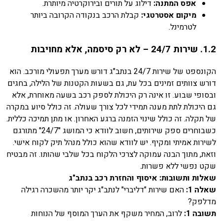
אפס המתנה:
דילוג על תורים ובירוקרטיה מיותרת.
מיקום אסטרטגי:
קבלת הרכב בנקודה הקרובה ביותר
לטרמינל.
1.2. שירות 24/7 – לא רק סיסמה, אלא מחויבות
הקונספט של שירות 24/7 בנתב"ג דורש מערך תפעולי מורכב. הוא
דורש צוותים זמינים בכל עת, גם בשעות הקטנות של הלילה, בחגים
ובסופי שבוע. זו אינה רק היכולת לספק רכב בשעה מאוחרת, אלא
גם היכולת לתת מענה תמידי לכל צורך שעולה. זה כולל סיוע במקרה
של תקלה. זה כולל שינוי הזמנה ברגע האחרון. או מתן תמיכה כללית.
כשבוחרים ספק שירותים, חשוב לוודא כי המושג "24/7" מתורגם
לשירות אמיתי ומקיף. יש לוודא שהוא כולל מנהל תיק לקוח אישי.
וזאת, מתוך הבנה עמוקה לצרכי הלקוח בכל שלבי שהותו. זה מבטיח
שקט נפשי ללא פשרות.
שאלות ותשובות: איסוף והחזרת רכב בנתב"ג
שאלה 1:
האם שירות "דליברי" לנתב"ג יקר יותר מהשכרה רגילה
מדלפק?
תשובה 1:
לרוב, המחיר משקף את הערך המוסף של הנוחות