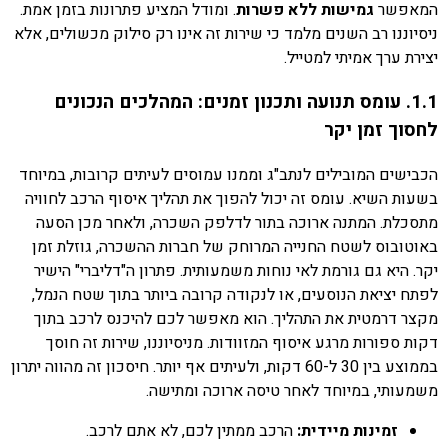
המאפשר
גמישות ללא פשרות
. ומודל המציע פתרונות בזמן אמת.
ניסיוננו רב השנים מלמד כי שירות זה אינו רק סילוק מכשולים, אלא
יצירת ערך אמיתי למטייל.
1.1. עומס תנועה ותכנון זמנים: המהלכים הנכונים
לחסוך זמן יקר
הכבישים המובילים לנתב"ג וממנו עמוסים לעיתים קרובות, במיוחד
בשעות השיא. עומס זה יכול להפוך את תהליך איסוף הרכב לחוויה
מתסכלת. המתנה ארוכה בתור לדלפק השכרה, ולאחר מכן הסעה
באוטובוס לשטח החנייה המרוחק של חברות ההשכרה, גוזלת זמן
יקר. היא גם גורמת לאי נוחות משמעותית. פתרון ה"דליברי" הישיר
לפתח יציאת הנוסעים, או לנקודה קרובה ביותר בתוך שטח הנמל,
מקצר דרמטית את התהליך. הוא מאפשר לכם להיכנס לרכב בתוך
דקות ספורות מרגע איסוף המזוודות. מניסיוננו, שירות זה חוסך
בממוצע בין 30 ל-60 דקות, ולעיתים אף יותר. חיסכון זה מהווה יתרון
משמעותי, במיוחד לאחר טיסה ארוכה ומתישה.
זמינות מיידית:
הרכב ממתין לכם, לא אתם לרכב.