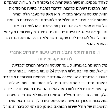
לצורך עסקים, חופשה משפחתית, או ביקור קצר. השירות המתקדם
הזה, המכונה לעיתים קרובות "דליברי לנתב"ג", משנה מהיסוד את
חווית הכניסה והיציאה מהארץ. הוא מאפשר מעבר חלק ומהיר
ממטוס לרכב פרטי. אנו נצלול יחד לעומקם של ההיבטים השונים
של שירות מהפכני זה. אנו נבחן את היתרונות הגלומים בו. אנו
נחשוף את האתגרים הייחודיים. ונדגים כיצד ספק שירותים מקצועי
ומוביל יכול להבטיח לכם שקט נפשי מלא, מרגע הנחיתה ועד רגע
ההמראה הבא.
1. מדוע דווקא נתב"ג דורש גישה ייחודית: אתגרי
לוגיסטיקה ושירות
נמל התעופה בן-גוריון, כשער הכניסה והיציאה המרכזי למדינת
ישראל, מתאפיין בפעילות תזזיתית 24 שעות ביממה, שבעה ימים
בשבוע. הדינמיקה הזו מציבה אתגרים לוגיסטיים ושירותיים מורכבים
במיוחד. ספקי רכב מסורתיים, הפועלים במתכונת שעות פעילות
קבועות, אינם יכולים לתת מענה הולם. הם אינם מתאימים לדרישות
הלקוחות המודרניים. מטיילים מגיעים בשעות לא שגרתיות. טיסות
מתעכבות. והצורך בגמישות אולטימטיבית הולך וגובר. מכאן עולה
החשיבות של מודל שירות המותאם באופן ספציפי לסביבה זו. מודל