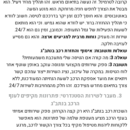
קרובה לטרמינל. זה נעשה בתיאום מראש. זהו תהליך מהיר ויעיל. הוא
מבטל את הצורך לחפש חניה מרוחקת. הוא מונע הסעה
באוטובוסים. והוא חוסך לכם זמן יקר בדרככם לטיסה. חשוב לוודא
כי תהליך ההחזרה ברור. יש לוודא שהוא גמיש. וכי הוא מותאם
לשעות הפעילות של נמל התעופה. וכמובן, זמין גם הוא 24/7.
שירות זה מעניק
נוחות מרבית למגיעים ארצה
. והוא גם מסייע
לעזיבה חלקה.
שאלות ותשובות: איסוף והחזרת רכב בנתב"ג
שאלה 3:
מה קורה אם הטיסה שלי מתעכבת משמעותית?
תשובה 3:
ספק שירותים מקצועי ומנוסה עוקב באופן שוטף אחר
לוח הטיסות. במקרה של עיכוב, נציג השירות ייצור עמכם קשר
ויתאים את מועד אספקת הרכב לשעת הנחיתה המעודכנת, ללא
צורך בתיאום מחדש מצידכם. זהו חלק מהמחויבות לשירות 24/7.
3. מעבר לשירות הסטנדרטי: פתרונות מקיפים לענף
הרכב בנתב"ג
השכרת רכב בנתב"ג היא רק קצה הקרחון. ספק שירותים אמיתי
בענף הרכב מציע מעטפת שלמה של פתרונות. הוא מאפשר
ללקוחות ליהנות מטיפול מקיף בכל צורך הקשור לרכב, מרגע