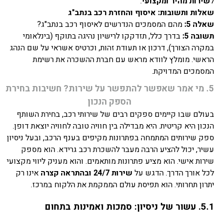
ל
שירות מהיר ומקצועי
.
שאלות ותשובות: איסוף והחזרת רכב בנתב"ג
שאלה 5:
מהם המסמכים הנדרשים לאיסוף רכב בנתב"ג?
תשובה 5:
בדרך כלל, תזדקקו לרישיון נהיגה בתוקף (בינלאומי
במקרה הצורך), דרכון או תעודת זהות, וכרטיס אשראי על שם הנהג
הראשי. מומלץ לוודא מראש עם חברת ההשכרה את רשימת
המסמכים המדויקת.
5. מי אמר שאפשר להתפשר על שירות? חשיבות בחירת
הספק הנכון
בעולם שבו קיימים ספקים רבים של שירותי רכב, בחירת השותף
הנכון היא קריטית. היא מבדילה בין חוויה טובה לחוויה יוצאת דופן.
ספק שירותים המתמחה בפתרונות מקיפים בענף הרכב, ובעל ניסיון
עשיר, יכול להציע הרבה מעבר להשכרת רכב גרידא. הוא מספק
שירות אישי. הוא מציע פתרונות מותאמים. והוא מעניק ליווי מקצועי
לכל אורך הדרך. הדגש על
שירות 24/7 ובהתראה קצרה
אינו רק
יתרון תחרותי. הוא תפיסת עולם הממקמת את הלקוח במרכז.
5.1. עשור של ניסיון: סמכות ואמינות בתחום