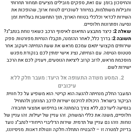
והחיסכון בזמן. עם זאת, ספקים מובילים מציעים תמחור תחרותי
וחבילות משתלמות, במיוחד לשוכרים לטווח ארוך, שהופכות את
השירות לכדאי וכלכלי בטווח הארוך, תוך התחשבות בעלויות זמן
נסיעה ופתרונות חלופיים.
שאלה 2:
כיצד מתבצע התיאום לאיסוף הרכב כשאני נוחת בנתב"ג?
תשובה 2:
בדרך כלל, לאחר ההזמנה, תקבלו הנחיות מפורטות. ספק
שירותים מקצועי יתאם עמכם מראש את שעת הנחיתה ויעקוב אחר
סטטוס הטיסה. עם הנחיתה, נציג אישי ימתין לכם בנקודת מפגש
מוסכמת מראש, לרוב קרוב ליציאת הנוסעים, ויעניק לכם את הרכב
ישירות לשם.
2. המסע משדה התעופה אל היעד: מעבר חלק ללא
עיכובים
המעבר החלק מנחיתה להנעה הוא קריטי. הוא משפיע על כל חווית
הביקור בישראל. היכולת להיכנס ישירות לרכב המוזמן ולהתחיל
בנסיעה ליעדכם, ללא צורך בהמתנה או בחיפוש אמצעי תחבורה
חלופיים, משנה את כללי המשחק. זהו עניין של יעילות. זהו עניין של
נוחות. וזהו גם עניין של תדמית. שירות הדליברי הייחודי לנתב"ג נועד
בדיוק למטרה זו – להבטיח התחלה חלקה ונטולת דאגות. מניסיוננו,