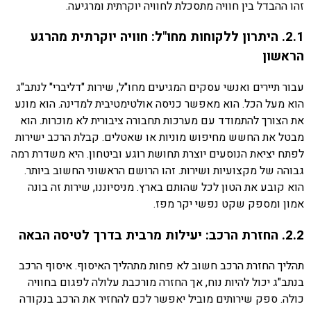
זהו ההבדל בין חוויה מתסכלת לחוויה יוקרתית ומרגיעה.
2.1. היתרון ללקוחות מחו"ל: חוויה יוקרתית מהרגע
הראשון
עבור תיירים ואנשי עסקים המגיעים מחו"ל, שירות "דליברי" לנתב"ג
הוא מעל הכל. הוא מאפשר כניסה אולטימטיבית למדינה. הוא מונע
את הצורך להתמודד עם מערכות תחבורה ציבורית לא מוכרות. הוא
מבטל את החשש מחיפוש מוניות או שאטלים. קבלת הרכב ישירות
לפתח יציאת הנוסעים יוצרת תחושת רוגע וביטחון. היא משדרת רמה
גבוהה של מקצועיות ושירות. זהו הרושם הראשוני החשוב ביותר.
הוא קובע את הטון לכל שהותם בארץ. מניסיוננו, שירות זה בונה
אמון ומספק שקט נפשי יקר מפז.
2.2. החזרת הרכב: יעילות מרבית בדרך לטיסה הבאה
תהליך החזרת הרכב חשוב לא פחות מתהליך האיסוף. איסוף הרכב
בנתב"ג יכול להיות נוח, אך החזרה מורכבת עלולה לפגום בחוויה
כולה. ספק שירותים מוביל יאפשר לכם להחזיר את הרכב בנקודה