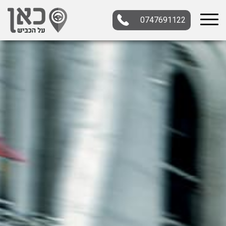
0747691122
בחר תתקטגוריה
בחר מיקום
הכל
צפון
מרכז
דרום
במרכז
בצפון
בירושלים
ירושלים
בחיפה