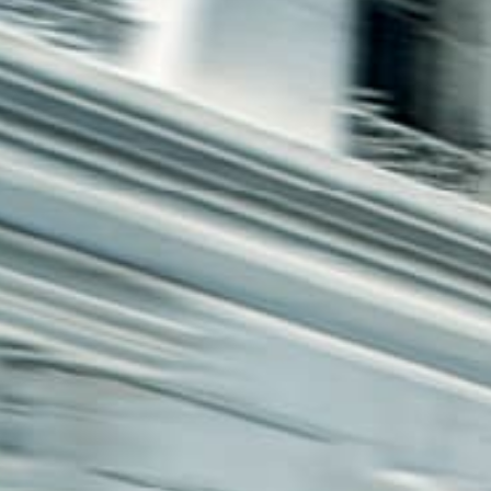
חיפה
באשדוד
בפתח תקווה
בנתניה
בבאר שבע
בתל אביב
רעננה
חולון