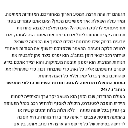
הגעתם זה עתה ארצה. המסע הארוך מאחוריכם. המזוודות ממתינות.
ומיד עולה השאלה: איך ממשיכים מכאן? האם אתם עומדים בפני
תור אינסופי לדלפק ההשכרה? האם תיאלצו למצוא פתרונות
תחבורה יקרים ומסורבלים? אנו מבינים את האתגר הזה לעומק. אנו
יודעים בדיוק אילו פתרונות יכולים להפוך את הכניסה לישראל
לחוויה חלקה ונעימה. המאמר שלפניכם יחשוף את הסודות מאחורי
שירותי רכב יוצאי דופן בנתב"ג. הוא יפרט כיצד ניתן להבטיח את
הנוחות המרבית. הוא יספק תובנות מעמיקות. והוא יצייד אתכם בידע
שטרם נחשפתם אליו. כל זאת, כדי שתבחרו נכון. כדי שתתחילו את
שהותכם בארץ ברגל ימין. וללא כל דאגה מיותרת.
המסע המושלם מנחיתה להנעה: סודות השירות הבלתי מתפשר
בנתב"ג 24/7
בעולם המודרני, שבו הזמן הוא משאב יקר ערך והציפייה לנוחות
מיידית הופכת לסטנדרט, היכולת לאסוף ולהחזיר רכב בנמל התעופה
בן-גוריון בכל שעה נתונה – ללא תלות בלוח זמנים קשיח או
בהמתנה מורטת עצבים – אינה עוד בגדר מותרות. היא הפכה
לדרישה בסיסית של כל מי שמגיע ארצה או עוזב אותה, בין אם