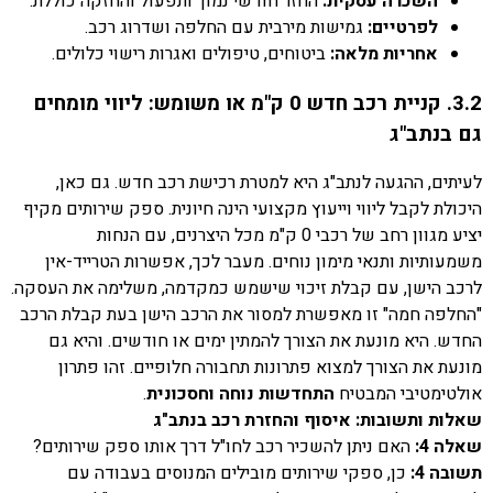
השכרה עסקית:
החזר חודשי נמוך ותפעול והחזקה כוללת.
לפרטיים:
גמישות מירבית עם החלפה ושדרוג רכב.
אחריות מלאה:
ביטוחים, טיפולים ואגרות רישוי כלולים.
3.2. קניית רכב חדש 0 ק"מ או משומש: ליווי מומחים
גם בנתב"ג
לעיתים, ההגעה לנתב"ג היא למטרת רכישת רכב חדש. גם כאן,
היכולת לקבל ליווי וייעוץ מקצועי הינה חיונית. ספק שירותים מקיף
יציע מגוון רחב של רכבי 0 ק"מ מכל היצרנים, עם הנחות
משמעותיות ותנאי מימון נוחים. מעבר לכך, אפשרות הטרייד-אין
לרכב הישן, עם קבלת זיכוי שישמש כמקדמה, משלימה את העסקה.
"החלפה חמה" זו מאפשרת למסור את הרכב הישן בעת קבלת הרכב
החדש. היא מונעת את הצורך להמתין ימים או חודשים. והיא גם
מונעת את הצורך למצוא פתרונות תחבורה חלופיים. זהו פתרון
אולטימטיבי המבטיח
התחדשות נוחה וחסכונית
.
שאלות ותשובות: איסוף והחזרת רכב בנתב"ג
שאלה 4:
האם ניתן להשכיר רכב לחו"ל דרך אותו ספק שירותים?
תשובה 4:
כן, ספקי שירותים מובילים המנוסים בעבודה עם