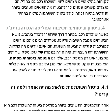
לקוחות בינלאומיים מציעים ליווי והשכרת רכב גם בחו"ל. הם
מנצלים קשרים ענפים כדי להבטיח את התנאים הטובים ביותר
ופוליסת ביטוח נכונה, כולל ביטול השתתפות מלאה במחיר
אטרקטיבי.
4. ביטחון וביטוחים: חשיבות הפוליסה הנכונה בנתב"ג
כאשר שוכרים רכב, במיוחד דרך שירות "דליברי" בנתב"ג, נושא
הביטוחים מקבל חשיבות עליונה. מטיילים רבים אינם מודעים
למורכבות פוליסות הביטוח השונות. הם אינם יודעים מה כוללות
ההשתתפויות העצמיות. ומה קורה במקרה של נזק. ספק שירותים
מקצועי אינו רק מספק רכב, אלא גם
מעטפת ביטוחית מקיפה
.
הוא מבטיח שקט נפשי מלא. הוא מגן עליכם מפני הוצאות בלתי
צפויות. וזאת, במקרה של תאונה או נזק לרכב. חובה להבין את
ההבדלים בין הפוליסות השונות.
4.1. ביטול השתתפות מלאה: מה זה אומר ולמה זה
קריטי?
אחד האלמנטים החשובים ביותר בפוליסת ביטוח להשכרת רכב הוא