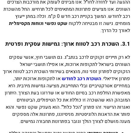
ההגעה ועד לחזרה לחו"ל. אנו מבינים לעומק את מורכבות הצרכים
השונים. אנו מציעים פתרונות המתאימים לכל תרחיש. החל מהשכרת
רכב לחודש. המשך בקניית רכב חדש 0 ק"מ. וכלה במתן ייעוץ
מומחים. גישה זו מבטיחה ללקוח
שקט נפשי ונוחות מקסימלית
לאורך כל הדרך.
3.1. השכרת רכב לטווח ארוך: גמישות עסקית ופרטית
לא רק תיירים זקוקים לרכב בנתב"ג. גם תושבי חוץ, אנשי עסקים
השוהים בישראל לתקופות ארוכות, או אפילו תושבי ישראל
הזקוקים לפתרון זמני נוח, מוצאים בשירותי השכרת רכב לטווח ארוך
פתרון אידיאלי.
השכרת רכב לחודש
או לתקופות ארוכות יותר,
במחירים אטרקטיביים ובלי התחייבות, מציעה גמישות מירבית. היא
מאפשרת החלפת רכב בסיום החודש או שדרוגו בעת הצורך. היתרון
המובהק הוא שהשכרה זו כוללת את כל הטיפולים, הביטוחים
ואגרות הרישוי. זהו פתרון "הכל כלול". הוא מעניק שקט נפשי. והוא
פותר את הדאגות הלוגיסטיות. מניסיוננו, פתרונות אלה מספקים
מענה מושלם לצורך הולך וגובר בפתרונות תחבורה גמישים.