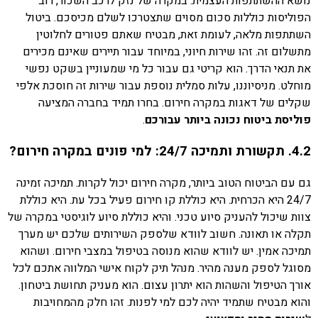
נושא ההשתתפות העצמית. במקרה של נזק לרכב השכור, רוב
הפוליסות כוללות סכום מסוים שתצטרכו לשלם מכיסכם. ביטול
השתתפות מלאה, לעומת זאת, מבטיח שאתם פטורים לחלוטין
מתשלום זה. זהו שירות חיוני, במיוחד עבור תיירים שאינם מכירים
את תנאי הדרך. הוא קריטי גם עבור כל מי שמעוניין בשקט נפשי
מוחלט. מניסיוננו, עלות סמלית נוספת עבור שירות זה חוסכת אלפי
שקלים של דאגות במקרה חירום. בחרו תמיד בחברה המציעה
פוליסת ביטוח נכונה ביותר עבורכם
.
4.2. תקשורת ותמיכה 24/7: למי פונים במקרה חירום?
גם עם הביטוח הטוב ביותר, מקרה חירום יכול לקרות. תמיכה זמינה
24/7 היא הכרחית. היא כוללת קו חירום פעיל בכל עת. היא כוללת
צוות שיכול להעניק סיוע טכני. והיא כוללת סיוע לוגיסטי במקרה של
תקלה או תאונה. חשוב לוודא שלספק השירותים שלכם יש מערך
תמיכה אמין. יש לוודא שהוא מנוסה בטיפול במצבי חירום. ושהוא
מסוגל לספק מענה מהיר. מנהל תיק לקוח אישי המלווה אתכם לכל
אורך הטיפול והשהות הוא יתרון עצום. הוא מעניק תחושת ביטחון.
והוא מבטיח שתמיד יהיה לכם למי לפנות. זהו חלק מהמחויבות