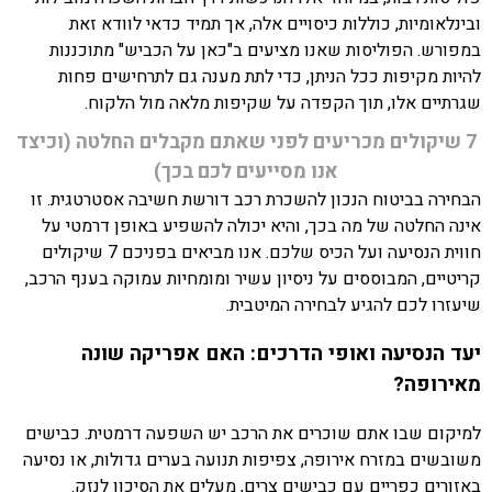
ובינלאומיות, כוללות כיסויים אלה, אך תמיד כדאי לוודא זאת
במפורש. הפוליסות שאנו מציעים ב"כאן על הכביש" מתוכננות
להיות מקיפות ככל הניתן, כדי לתת מענה גם לתרחישים פחות
שגרתיים אלו, תוך הקפדה על שקיפות מלאה מול הלקוח.
7 שיקולים מכריעים לפני שאתם מקבלים החלטה (וכיצד
אנו מסייעים לכם בכך)
הבחירה בביטוח הנכון להשכרת רכב דורשת חשיבה אסטרטגית. זו
אינה החלטה של מה בכך, והיא יכולה להשפיע באופן דרמטי על
חווית הנסיעה ועל הכיס שלכם. אנו מביאים בפניכם 7 שיקולים
קריטיים, המבוססים על ניסיון עשיר ומומחיות עמוקה בענף הרכב,
שיעזרו לכם להגיע לבחירה המיטבית.
יעד הנסיעה ואופי הדרכים: האם אפריקה שונה
מאירופה?
למיקום שבו אתם שוכרים את הרכב יש השפעה דרמטית. כבישים
משובשים במזרח אירופה, צפיפות תנועה בערים גדולות, או נסיעה
באזורים כפריים עם כבישים צרים, מעלים את הסיכון לנזק.