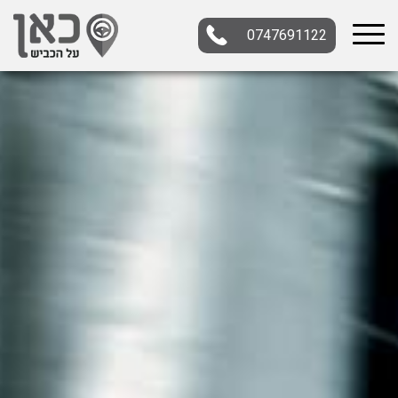
0747691122
בחר תתקטגוריה
בחר מיקום
הכל
צפון
מרכז
דרום
במרכז
בצפון
בירושלים
ירושלים
בחיפה