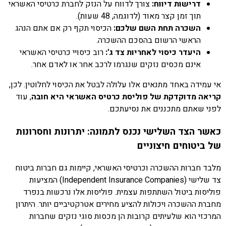
דרישות דיווח:
צורך לדווח על הנזק לחברת כרטיסי האשראי
תוך זמן קצר מאוד (לדוגמה, 48 שעות).
השכרה תחת השם שלכם:
הכיסוי תקף רק אם אתם הנהג
הראשי הרשום בהסכם ההשכרה.
היעדר כיסוי לאחריות צד ג':
רוב כיסויי כרטיסי האשראי
אינם מכסים נזקים שנגרמו לרכב אחר או לאדם אחר.
אי עמידה באחד מתנאים אלו עלולה לבטל את הכיסוי לחלוטין. לכן,
קריאה מדוקדקת של פוליסת כרטיס האשראי היא חובה
, עוד
לפני שאתם מתכננים את נסיעתכם.
כאשר הצד השלישי נכנס לתמונה: יתרונות וחסרונות
של ביטוחים חיצוניים
מלבד חברות ההשכרה וכרטיסי האשראי, קיימות גם חברות ביטוח
צד שלישי (Independent Insurance Companies) המציעות
פוליסות ביטול השתתפות עצמית. פוליסות אלו נרכשות בנפרד
מחברת ההשכרה ויכולות להציע מחירים אטרקטיביים יותר. היתרון
המרכזי הוא שלעיתים קרובות הן מכסות סוגי נזקים שחברות