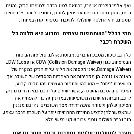
ואף אלפי דולרים או יורו, בהתאם לסוג הרכב ולחומרת הנזק. נהגים
רבים, מתוך חוסר מודעות או ניסיון לחסוך, בוחרים לוותר על כיסויים
נוספים. זוהי החלטה שעלולה להתברר כטעות יקרה במיוחד.
מהי בכלל "השתתפות עצמית" ומדוע היא מלווה כל
השכרת רכב?
כל רכב שכור, מטבע הדברים, מבוטח. אולם, פוליסות הביטוח
הבסיסיות, כגון CDW (Collision Damage Waiver) או LDW (Loss
Damage Waiver), אינן מכסות את מלוא עלות הנזק במקרה של
תאונה או גניבה. הן מפחיתות את האחריות הכספית של השוכר, אך
משאירות "פתח" – הוא ההשתתפות העצמית. זהו סכום קבוע,
המפורט בהסכם ההשכרה, אשר ישולם על ידכם במידה וייגרם נזק
לרכב. חברות ההשכרה משתמשות במנגנון זה כדי להפחית את
הסיכון שלהן ולעודד נהיגה זהירה מצד השוכרים. זהו גם מנגנון
שמאפשר להן להציע מחירים תחרותיים יותר על השכרת הרכב עצמו,
תוך גביית תשלום נוסף עבור שקט נפשי מלא.
מעבר לתשלום: עלויות נסתרות ורגעי חוסר וודאות