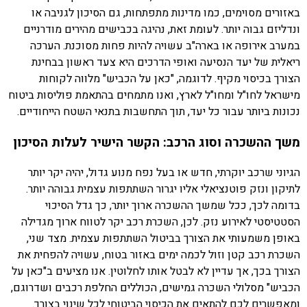
באזורים מסוימים, כמו מדינות מתפתחות, גם הסיכון לגניבה או
ונדליזם גבוה יותר. לעומת זאת, נהיגה בכבישים מהירים מודרניים
במערב אירופה או בארה"ב עשויה להיות פחות מסוכנת. הערכה
ריאלית של יעד הנסיעה ואופי הדרכים היא צעד ראשון בבחינת
הצורך בכיסוי מקיף. לדוגמה, "כאן על הכביש" מלווה לקוחות
מישראל לחו"ל ומחו"ל לארץ, ואנו מתמחים בהתאמת פוליסות ביטוח
נכונות ביותר עבור כל יעד, תוך התחשבות בתנאי השטח הייחודיים.
משך ההשכרה וסוג הרכב: הקשר הישיר לעלות הסיכון
הגיוני שרכב יוקרתי, חדש או בעל נפח מנוע גדול, יהיה יקר יותר
לתיקון ונזק פוטנציאלי אליו יגרור השתתפות עצמית גבוהה יותר.
בדומה לכך, ככל שמשך ההשכרה ארוך יותר, כך גדל הסיכוי
הסטטיסטי לאירוע נזק. לכן, השכרת רכב יקר לטווח ארוך מגדילה
באופן משמעותי את הצורך בביטול השתתפות עצמית. מצד שני,
השכרת רכב קטן וזול לכמה ימים באזור בטוח, עשויה להפחית את
הצורך בכך, אך עדיין לא לבטל אותו לחלוטין. אנו מציעים ב"כאן על
הכביש" מסלולי השכרה גמישים, הכוללים החלפת רכבים ושדרוגם,
ומאפשרים לכם להתאים את הכיסוי הביטוחי לכל שינוי בצורך.