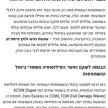
ההשתתפות העצמית אינה רק סכום כסף. היא מייצגת סיכון כלכלי
משמעותי. תאונה קלה, שריטה בחניה או אפילו פגיעת אבן קטנה
בשמשה, עלולים לגרור עלויות תיקון גבוהות בהרבה מהסכום
המקורי שרציתם לחסוך. מעבר לכך, ישנן עלויות עקיפות ובלתי
צפויות: זמן יקר שמושקע בטיפול באירוע, התנהלות מול חברת
ההשכרה, בירוקרטיה, והחשוב מכל –
עוגמת נפש ולחץ מיותרים
.
במקום ליהנות מהנסיעה, אתם עלולים למצוא את עצמכם
מתמודדים עם חשבונות גבוהים ואי וודאות לגבי גובה הנזק
וההחזרים.
הבטחה לשקט נפשי: הפילוסופיה מאחורי ביטול
ההשתתפות
כאן נכנס לתמונה ביטול ההשתתפות העצמית. זוהי תוספת לפוליסת
הביטוח הבסיסית, המוכרת בשמות שונים כמו SCDW (Super
CDW), FDW (Full Damage Waiver) או Zero Excess. תוספת זו,
המוצעת במחיר יומי, מאפסת או מפחיתה באופן משמעותי את סכום
ההשתתפות העצמית. למעשה, במקרה של נזק, אתם פטורים