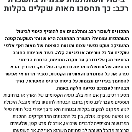
רכב: כך תחסכו מאות שקלים בקלות
מתכננים לשכור רכב ומתלבטים אם להוסיף כיסוי לביטול
השתתפות עצמית? השורה התחתונה היא שזוהי השקעה קטנה
המעניקה שקט נפשי עצום ומונעת הוצאות של מאות ואף אלפי
שקלים על כל שריטה או פגיעה קלה. בעוד שביטוח החובה
הבסיסי מגן עליכם רק עד תקרה מסוימת, הרחבת הכיסוי
מבטיחה שלא תשלמו מכיסכם במקרה של נזק. במדריך הבא
נפרק את כל המונחים והאותיות הקטנות, נסביר מדוע אי אפשר
להסתמך בעיניים עצומות על ביטוח כרטיס האשראי, ואיך
תבטיחו לעצמכם נסיעה חלקה באמת.
מסע דרכים, בין אם הוא בלב נופיה הקסומים של הארץ או ברחובות
תוססים מעבר לים, טומן בחובו הבטחה לחופש בלתי מוגבל. היכולת
לנוע ממקום למקום בקלות ובנוחות היא נדבך יסודי בכל חווית טיול
או נסיעת עסקים. אולם, בין כל התכנונים המדוקדקים, ההכנות
המרגשות והציפייה לדברים שיבואו, אורב לו פרט קטן, שלעיתים
קרובות מקבל תשומת לב פחותה משהוא ראוי לה, אך השפעתו