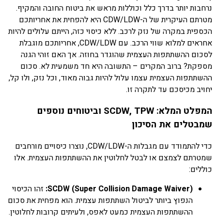
נרחבות יותר בדרך כלל וכוללות מראש את ביטוח החובה והמקיף.
מטרתם העיקרית של ה-CDW/LDW היא להפחית את אחריותכם
הכספית במקרה של נזק לרכב. ללא כיסוי כזה, הייתם עלולים להיות
אחראים למלוא שווי הרכב. עם CDW/LDW, אחריותכם מוגבלת
לסכום ההשתתפות העצמית שהוגדר בחוזה. אך האם זוהי הגנה
מספקת? ברוב המקרים – התשובה היא חד משמעית לא. סכום
ההשתתפות העצמית עצמו עלול להיות גבוה מאוד, וכל נזק, ולו קל,
יחויב מכיסכם עד לתקרה זו.
המפלט המלא: SCDW, TPW וביטוחים נוספים
שמבטלים את הסיכון
כדי להתמודד עם מגבלות ה-CDW/LDW, נוצרו כיסויים מורחבים
שמטרתם לצמצם או לבטל לחלוטין את ההשתתפות העצמית. אלו
כוללים:
SCDW (Super Collision Damage Waiver):
זהו הכיסוי
הנפוץ ביותר לביטול השתתפות עצמית. הוא מפחית את סכום
ההשתתפות העצמית כמעט לאפס, ולעיתים קרובות לחלוטין.