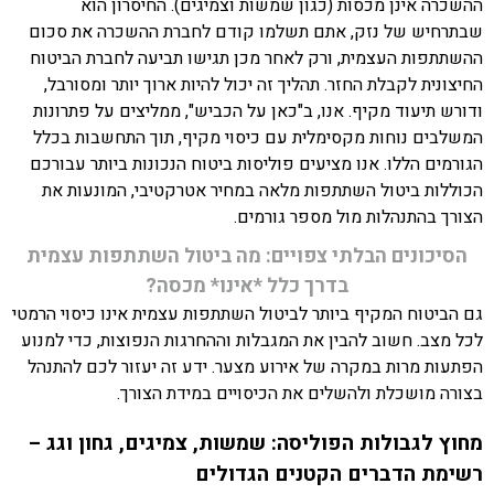
ההשכרה אינן מכסות (כגון שמשות וצמיגים). החיסרון הוא
שבתרחיש של נזק, אתם תשלמו קודם לחברת ההשכרה את סכום
ההשתתפות העצמית, ורק לאחר מכן תגישו תביעה לחברת הביטוח
החיצונית לקבלת החזר. תהליך זה יכול להיות ארוך יותר ומסורבל,
ודורש תיעוד מקיף. אנו, ב"כאן על הכביש", ממליצים על פתרונות
המשלבים נוחות מקסימלית עם כיסוי מקיף, תוך התחשבות בכלל
הגורמים הללו. אנו מציעים פוליסות ביטוח הנכונות ביותר עבורכם
הכוללות ביטול השתתפות מלאה במחיר אטרקטיבי, המונעות את
הצורך בהתנהלות מול מספר גורמים.
הסיכונים הבלתי צפויים: מה ביטול השתתפות עצמית
בדרך כלל *אינו* מכסה?
גם הביטוח המקיף ביותר לביטול השתתפות עצמית אינו כיסוי הרמטי
לכל מצב. חשוב להבין את המגבלות וההחרגות הנפוצות, כדי למנוע
הפתעות מרות במקרה של אירוע מצער. ידע זה יעזור לכם להתנהל
בצורה מושכלת ולהשלים את הכיסויים במידת הצורך.
מחוץ לגבולות הפוליסה: שמשות, צמיגים, גחון וגג –
רשימת הדברים הקטנים הגדולים