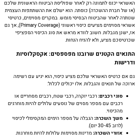
האשראי יכנס לתמונה רק לאחר שפוליסת הביטוח הראשונית שלכם
(או של חברת ההשכרה) כוסתה. הוא ישלם את ההשתתפות העצמית
שנותרה לאחר שהביטוח הבסיסי מומש. במקרים מסוימים, כרטיסי
אשראי מסוימים מציעים כיסוי ראשוני (Primary Coverage), אך גם
אז, ישנן מגבלות. חשוב לוודא מראש את סוג הכיסוי הספציפי
שכרטיסכם מציע, ולא להניח הנחות.
התנאים הקטנים שרובנו מפספסים: אקסקלוסיות
ודרישות
גם אם כרטיס האשראי שלכם מציע כיסוי, הוא יגיע עם רשימה
ארוכה של תנאים והגבלות. אלו יכולים לכלול:
סוגי רכבים:
רכבי יוקרה, רכבי שטח, רכבים מסחריים או
רכבים עם מספר מסוים של נוסעים עלולים להיות מוחרגים
מהכיסוי.
משך השכרה:
הגבלה על מספר הימים המקסימלי לכיסוי
(לרוב 30-45 יום).
אזורי השכרה:
מדינות מסוימות עלולות להיות מוחרגות.