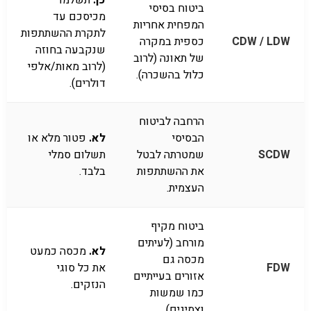
כן.
תשלמו
ביטוח בסיסי
מכיסכם עד
המפחית אחריות
לתקרת ההשתתפות
CDW / LDW
כספית במקרה
שנקבעה בחוזה
של תאונה (לרוב
(לרוב מאות/אלפי
כלול בהשכרה).
דולרים).
הרחבה לביטוח
הבסיסי
לא.
פטור מלא או
SCDW
שמטרתה לבטל
תשלום סמלי
את ההשתתפות
בלבד.
העצמית.
ביטוח מקיף
מורחב (לעיתים
לא.
מכסה כמעט
מכסה גם
FDW
את כל סוגי
אזורים בעייתיים
הנזקים.
כמו שמשות
וצמיגים).