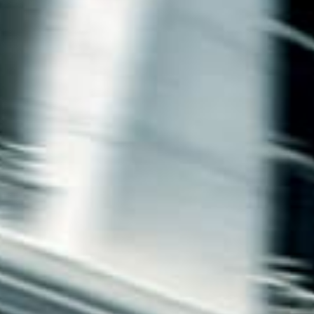
חיפה
באשדוד
בפתח תקווה
בנתניה
בבאר שבע
בתל אביב
רעננה
חולון