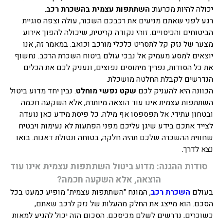
יכולה להיות מכרעת:
השתתפות עצמית בהשכרת רכב
.
רגע לפני שאתם מניעים את רכבכם השכור, עולה וצפה סוגיית
הביטוחים והכיסויים. זוהי נקודה קריטית, שיכולה להפוך אירוע
מצער של נזק קל לתסריט כלכלי מורכב וכואב. במאמר זה, אנו
יוצאים למסע מעמיק אל נבכי עולם ביטוח השכרת הרכב. נחשוף
את כל הסודות, נפריך מיתוסים נפוצים, ונעניק לכם את הכלים
הנדרשים לקבלת החלטה מושכלת.
הכוונה היא להעניק לכם
שקט נפשי מוחלט
. נבין יחד מדוע ביטול
השתתפות עצמית אינו עוד הוצאה מיותרת, אלא השקעה חכמה
ובטחון עתידי. אל תפספסו אף מילה. כל פיסת מידע כאן נועדה
לצייד אתכם בידע שיגן עליכם מפני הפתעות לא נעימות ויבטיח
שחווית ההשכרה שלכם תהיה חלקה, בטוחה ונטולת דאגות. בואו
נצא לדרך.
סודות ההגנה: מדוע ביטול השתתפות עצמית אינו עוד
הוצאה, אלא השקעה חכמה?
בעולם
השכרת רכב
, המונח "השתתפות עצמית" מופיע כמעט בכל
הסכם. הוא מייצג את החלק מהעלות של נזק לרכב שאתם,
כשוכרים, נדרשים לשלם מכיסכם. הסכום הזה יכול להגיע למאות