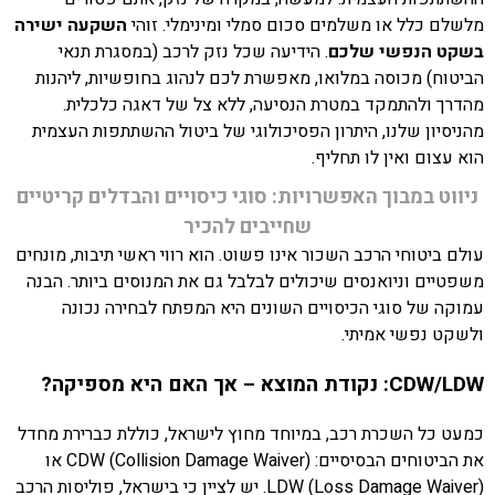
מלשלם כלל או משלמים סכום סמלי ומינימלי. זוהי
השקעה ישירה
בשקט הנפשי שלכם
. הידיעה שכל נזק לרכב (במסגרת תנאי
הביטוח) מכוסה במלואו, מאפשרת לכם לנהוג בחופשיות, ליהנות
מהדרך ולהתמקד במטרת הנסיעה, ללא צל של דאגה כלכלית.
מהניסיון שלנו, היתרון הפסיכולוגי של ביטול ההשתתפות העצמית
הוא עצום ואין לו תחליף.
ניווט במבוך האפשרויות: סוגי כיסויים והבדלים קריטיים
שחייבים להכיר
עולם ביטוחי הרכב השכור אינו פשוט. הוא רווי ראשי תיבות, מונחים
משפטיים וניואנסים שיכולים לבלבל גם את המנוסים ביותר. הבנה
עמוקה של סוגי הכיסויים השונים היא המפתח לבחירה נכונה
ולשקט נפשי אמיתי.
CDW/LDW: נקודת המוצא – אך האם היא מספיקה?
כמעט כל השכרת רכב, במיוחד מחוץ לישראל, כוללת כברירת מחדל
את הביטוחים הבסיסיים: CDW (Collision Damage Waiver) או
LDW (Loss Damage Waiver). יש לציין כי בישראל, פוליסות הרכב