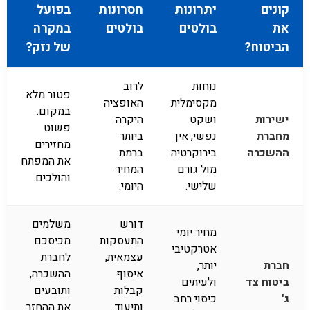
קונים
יתרונות
חסרונות
בפועל
את
בולטים
בולטים
במקרה
הביטוח?
של נזק?
נוחות
לרוב
פטור מלא
מקסימלית
האופציה
במקום.
ישירות
ושקט
היקרה
פשוט
מחברת
נפשי, אין
ביותר
מחזירים
ההשכרה
בירוקרטיה
ברמת
את המפתח
מול גורם
המחיר
והולכים.
שלישי.
היומי.
דורש
משלמים
מחיר יומי
התעסקות
מכיסכם
אטרקטיבי
עצמאית,
לחברת
חברת
יותר,
איסוף
ההשכרה,
ביטוח צד
ולעיתים
קבלות
ותובעים
ג'
כיסוי רחב
ותיעוד
את ההחזר