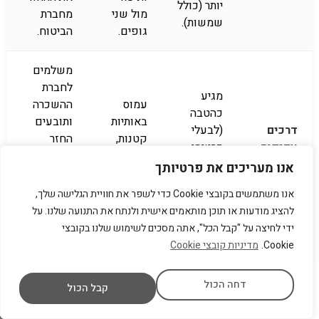
יותר (כולל
מול שני
מחברת
שמשות).
גופים.
הביטוח.
משלמים
לחברת
מגיע
עמוס
ההשכרה
כהטבה
באותיות
ותובעים
דרכים
(לבעלי
קטנות,
החזר
עקיפות
כרטיסי
החרגות,
מחברת
(כרטיס
פרימיום),
אנו מעריכים את פרטיותך
ומוגדר
האשראי
אשראי)
חוסך
כביטוח
(בכפוף
אנו משתמשים בקובצי Cookie כדי לשפר את חוויית הגלישה שלך,
עלות
"משני".
לעמידה
להציג מודעות או תוכן מותאמים אישית ולנתח את התנועה שלנו. על
יומית.
בתנאים
ידי לחיצה על "קבל הכל", אתה מסכים לשימוש שלנו בקובצי
הנוקשים).
Cookie.
מדיניות קובצי Cookie
דחה הכול
קבל הכול
ב"כאן על הכביש", אנו מציעים חבילות ביטוח משולבות, עם
ביטול השתתפות מלאה במחיר אטרקטיבי, המבטיחות שקט