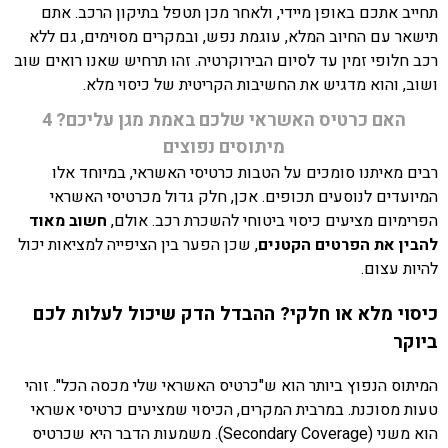
תחייב אתכם באופן מיידי, ולאחר מכן תטפל בתיקון הרכב. אתם
תישאר עם החיוב המלא, עוגמת נפש, ובמקרים מסוימים, גם ללא
רכב חלופי זמין עד לסיום הבירוקרטיה. זהו תרחיש שאנו רואים שוב
ושוב, והוא מדגיש את החשיבות הקריטית של כיסוי מלא.
האם כרטיס האשראי שלכם באמת מגן עליכם? 4
מיתוסים נפוצים
רבים מאיתנו סומכים על הטבות כרטיסי האשראי, במיוחד אלו
המיועדים לנוסעים תכופים. אכן, חלק גדול מכרטיסי האשראי
הפרימיום מציעים כיסוי ביטוחי להשכרת רכב. אולם,
חשוב מאוד
להבין את הפרטים הקטנים
, שכן הפער בין הציפייה למציאות יכול
להיות עצום.
כיסוי מלא או חלקי? ההבדל הדק שיכול לעלות לכם
ביוקר
המיתוס הנפוץ ביותר הוא ש"כרטיס האשראי שלי מכסה הכל". זוהי
טעות מסוכנת. במרבית המקרים, הכיסוי שמציעים כרטיסי אשראי
הוא משני (Secondary Coverage). משמעות הדבר היא שכרטיס