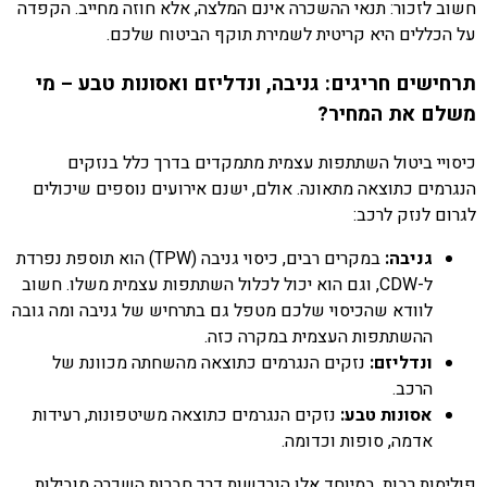
חשוב לזכור: תנאי ההשכרה אינם המלצה, אלא חוזה מחייב. הקפדה
על הכללים היא קריטית לשמירת תוקף הביטוח שלכם.
תרחישים חריגים: גניבה, ונדליזם ואסונות טבע – מי
משלם את המחיר?
כיסויי ביטול השתתפות עצמית מתמקדים בדרך כלל בנזקים
הנגרמים כתוצאה מתאונה. אולם, ישנם אירועים נוספים שיכולים
לגרום לנזק לרכב:
גניבה:
במקרים רבים, כיסוי גניבה (TPW) הוא תוספת נפרדת
ל-CDW, וגם הוא יכול לכלול השתתפות עצמית משלו. חשוב
לוודא שהכיסוי שלכם מטפל גם בתרחיש של גניבה ומה גובה
ההשתתפות העצמית במקרה כזה.
ונדליזם:
נזקים הנגרמים כתוצאה מהשחתה מכוונת של
הרכב.
אסונות טבע:
נזקים הנגרמים כתוצאה משיטפונות, רעידות
אדמה, סופות וכדומה.
פוליסות רבות, במיוחד אלו הנרכשות דרך חברות השכרה מובילות