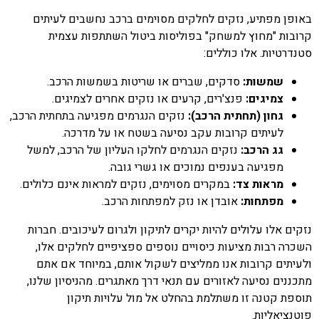
באופן מפתיע, נזקים לחלקים מסוימים ברכב נחשבים לעיתים
קרובות "מחוץ למשחק" בפוליסות ביטול השתתפות עצמית
סטנדרטיות. אלו כוללים:
שמשות:
סדקים, שברים או שריטות בשמשות הרכב.
צמיגים:
פנצ'רים, קרעים או נזקים אחרים לצמיגים.
גחון (תחתית הרכב):
נזקים הנגרמים מפגיעה בתחתית הרכב,
לעיתים קרובות עקב נסיעה בשטח או על מדרכה.
גג הרכב:
נזקים הנגרמים לחלקו העליון של הרכב, למשל
מפגיעה בענפים נמוכים או גשרי גובה.
מראות צד:
במקרים מסוימים, נזקים למראות אינם כלולים.
מפתחות:
אובדן או נזק למפתחות הרכב.
נזקים אלו עלולים להיות יקרים לתיקון ולגרום לעיכובים. חברות
השכרה רבות מציעות כיסויים נוספים ספציפיים לחלקים אלו,
ולעיתים קרובות אנו ממליצים לשקול אותם, במיוחד אם אתם
מתכננים נסיעה לאזורים עם תנאי דרך מאתגרים. מהניסיון שלנו,
תוספת קטנה זו משתלמת בהחלט אל מול עלויות תיקון
פוטנציאליות.