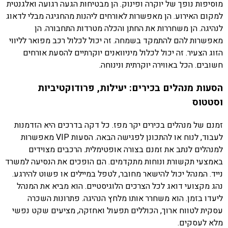
מוסיפות נופך של יוקרה ופינוק. הן מבטיחות הגעה רגועה ואלגנטית
למקום האירוע. הן מאפשרות לאורחים ליהנות מהחגיגה מבלי לדאוג
לנהיגה. הן משחררות את החתן והכלה מטרדות התחבורה. הן
מאפשרות להם להתמקד בשמחה. זה יכול לכלול רכב מפואר לליווי
הזוג הצעיר. זה יכול לכלול מיניוואנים יוקרתיים להסעת אורחים
חשובים. הכל באווירה יוקרתית ונינוחה.
הסעות מנהלים בכירים: יעילות, פרודוקטיביות
וסטטוס
זמנם של מנהלים בכירים יקר מפז. כל דקה בדרכים היא הזדמנות
לעבוד, לנוח או להתכונן לפגישה הבאה. הסעות VIP מאפשרות
למנהלים לנתב את זמנם בצורה אופטימלית. הרכבים מצוידים
באמצעי תקשורת ונוחות מתקדמים. הם הופכים את הנסיעה למשרד
נייד. המנהל יכול להישאר מחובר, לטפל במיילים או פשוט להירגע.
נהג מקצועי דואג לכל הצרכים הלוגיסטיים. הוא מביא את המנהל
ליעדו בזמן. הוא משחרר אותו מלחץ הנהיגה. פתרונות השכרה
עסקית לטווח ארוך, הכוללים תפעול ואחזקה, מציעים שקט נפשי
מלא לעסקים.