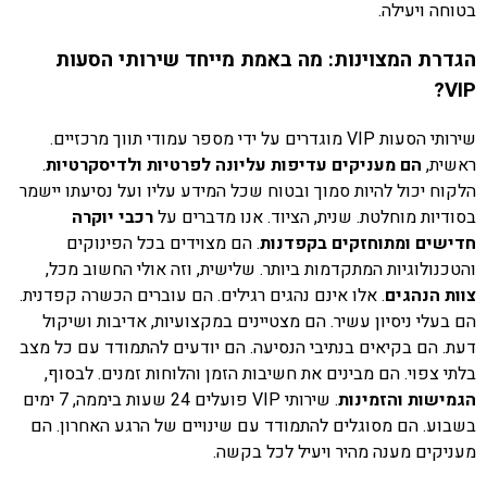
בטוחה ויעילה.
הגדרת המצוינות: מה באמת מייחד שירותי הסעות
VIP?
שירותי הסעות VIP מוגדרים על ידי מספר עמודי תווך מרכזיים.
ראשית,
הם מעניקים עדיפות עליונה לפרטיות ולדיסקרטיות
.
הלקוח יכול להיות סמוך ובטוח שכל המידע עליו ועל נסיעתו יישמר
בסודיות מוחלטת. שנית, הציוד. אנו מדברים על
רכבי יוקרה
חדישים ומתוחזקים בקפדנות
. הם מצוידים בכל הפינוקים
והטכנולוגיות המתקדמות ביותר. שלישית, וזה אולי החשוב מכל,
צוות הנהגים
. אלו אינם נהגים רגילים. הם עוברים הכשרה קפדנית.
הם בעלי ניסיון עשיר. הם מצטיינים במקצועיות, אדיבות ושיקול
דעת. הם בקיאים בנתיבי הנסיעה. הם יודעים להתמודד עם כל מצב
בלתי צפוי. הם מבינים את חשיבות הזמן והלוחות זמנים. לבסוף,
הגמישות והזמינות
. שירותי VIP פועלים 24 שעות ביממה, 7 ימים
בשבוע. הם מסוגלים להתמודד עם שינויים של הרגע האחרון. הם
מעניקים מענה מהיר ויעיל לכל בקשה.