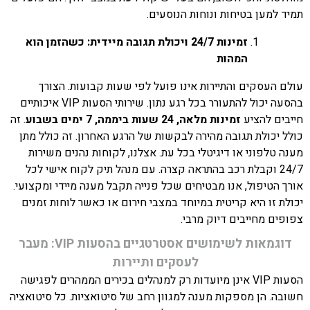
תמיד למען בטיחות ונוחות הנוסעים.
זמינות 24/7 ויכולת תגובה מיידית: כשהזמן הוא
המהות
עולם העסקים והתיירות אינו פועל לפי שעות קבועות. הצורך
בהסעה יכול להתעורר בכל רגע נתון. שירותי הסעות VIP איכותיים
חייבים להציע
זמינות מלאה, 24 שעות ביממה, 7 ימים בשבוע
. זה
כולל יכולת תגובה מהירה לבקשות של הרגע האחרון. זה כולל מתן
מענה טלפוני או דיגיטלי בכל עת. אצלנו, לקוחות נהנים משירות
24/7 וקבלת רכב בהתראה קצרה. עם מנהל תיק לקוח אישי לכל
אורך הטיפול, אנו מבטיחים שכל פנייה תקבל מענה מיידי ומקצועי.
יכולת זו היא קריטית במיוחד במצבי חירום או כאשר לוחות זמנים
צפופים מחייבים דיוק מרבי.
דוגמאות לשימושים אסטרטגיים בהסעות VIP: מעבר
לעסקים ותיירות
הסעות VIP אינן מיועדות רק למנהלים בכירים הממהרים לפגישה
חשובה. הן מספקות מענה למגוון רחב של סיטואציות. כל סיטואציה