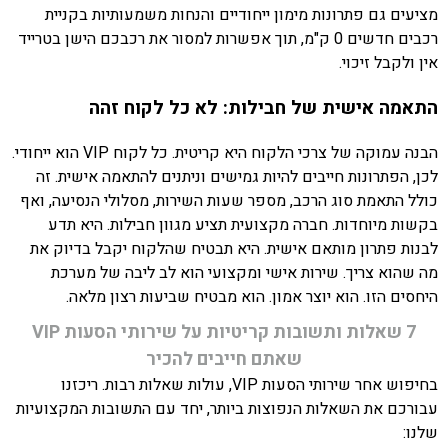
מציעים גם פתרונות מימון ייחודיים והנחות משמעותיות בקניית
רכבים חדשים 0 ק"מ, תוך אפשרות למסור את רכבכם הישן בטרייד
אין ולקבל זיכוי.
התאמה אישית של חבילות: לא כל לקוח זהה
הבנה עמוקה של צרכי הלקוח היא קריטית. כל לקוח VIP הוא ייחודי.
לכן, הפתרונות חייבים להיות גמישים וניתנים להתאמה אישית. זה
כולל התאמת סוג הרכב, מספר שעות השירות, מסלולי הנסיעה, ואף
בקשות מיוחדות. חברה מקצועית תציע מגוון חבילות. היא תדע
לבנות פתרון מותאם אישית. היא תבטיח שהלקוח יקבל בדיוק את
מה שהוא צריך. שירות אישי ומקצועי הוא לב ליבה של מערכת
היחסים הזו. הוא יוצר אמון. הוא מבטיח שביעות רצון מלאה.
7 שאלות ותשובות קריטיות על שירותי הסעות VIP
שאתם חייבים להכיר
בחיפוש אחר שירותי הסעות VIP, עולות שאלות רבות. ריכזנו
עבורכם את השאלות הנפוצות ביותר, יחד עם התשובות המקצועיות
שלנו: