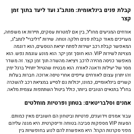
קבלת פנים בינלאומית: מנתב"ג ועד ליעד בתוך זמן
קצר
אורחים המגיעים מחו"ל, בין אם למטרות עסקים, תיירות או משפחה,
מעריכים מאוד קבלת פנים חלקה ונוחה. שירות "דליברי" לנתב"ג,
המאפשר קבלת רכב ישירות לפתח יציאת הנוסעים, הוא דוגמה
מצוינת לשירות VIP. הוא חוסך זמן יקר. הוא מונע עוגמת נפש. הוא
מאפשר כניסה מהירה לרכב ויציאה מהשדה תוך זמן קצר. זה משדר
מסר של יעילות ודאגה לאורח. הוא מבטיח שהטיול יתחיל ברגל ימין.
זהו יתרון עצום לאורחים עייפים אחרי טיסה ארוכה. חברות בעלות
קשרים בינלאומיים, כמונו, יכולות גם לסייע במציאת רכב להשכרה
בחו"ל בתנאים הטובים ביותר, כולל ביטול השתתפות עצמית מלאה.
אמנים וסלבריטאים: בטחון ופרטיות מוחלטים
עבור אמנים וידוענים, פרטיות וביטחון הם חשובים מאין כמותם.
הסעות VIP מספקות סביבה בטוחה ודיסקרטית. היא מגנה עליהם
מפני סקרנות הקהל. היא מאפשרת להם לנוע בחופשיות בין