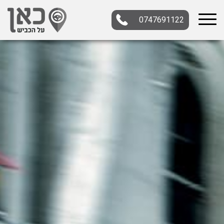
0747691122
בחר תתקטגוריה
בחר מיקום
הכל
צפון
מרכז
דרום
במרכז
בצפון
בירושלים
ירושלים
בחיפה