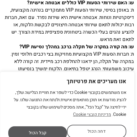
ש: האם שירותי הסעות VIP כוללים אבטחה אישית?
ת: באופן בסיסי, שירותי הסעות VIP מתמקדים בנהיגה מקצועית,
דיסקרטיות ונוחות. אבטחה אישית היא שירות נפרד. עם זאת, חברות
רבות יכולות לתאם שירותי אבטחה חיצוניים לבקשת הלקוח, או
להציע נהגים בעלי הכשרה ביטחונית ספציפית במידת הצורך. יש
לתאם זאת מראש.
ש: מה קורה במקרה של תקלה ברכב במהלך נסיעת VIP?
ת: חברות הסעות VIP מקצועיות מחזיקות בצי רכבים חלופי זמין.
במקרה של תקלה, הן ידאגו להחלפת רכב מיידית. זה קורה ללא
עיכוב משמעותי. הנהג יטפל בתיאום. הלקוח ימשיך בנסיעתו
בשקט. זהו חלק מהשירות 24/7 ומהמחויבות לשקט נפשי.
אנו מעריכים את פרטיותך
ש: האם ניתן להזמין שירותי VIP לנסיעות בינלאומיות?
ת: אנו מספקים ליווי לקוחות מישראל לחו"ל ומחו"ל לארץ במציאת
אנו משתמשים בקובצי Cookie כדי לשפר את חוויית הגלישה שלך,
רכב להשכרה בתנאים הטובים ביותר. זה כולל ייעוץ לגבי פוליסות
להציג מודעות או תוכן מותאמים אישית ולנתח את התנועה שלנו. על
ביטוח וכיסוי נרחב. יש לתאם מראש את היעדים הספציפיים ואת
ידי לחיצה על "קבל הכל", אתה מסכים לשימוש שלנו בקובצי
הצרכים הייחודיים לנסיעה בינלאומית.
Cookie.
מדיניות קובצי Cookie
ש: איך מובטחת הדיסקרטיות של הלקוח?
ת: הדיסקרטיות מובטחת באמצעות הסכמי סודיות חתומים עם
דחה הכול
קבל הכול
הנהגים, שימוש ברכבים עם זגוגיות כהות, ופרוטוקולי תקשורת