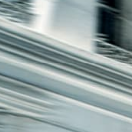
חיפה
באשדוד
בפתח תקווה
בנתניה
בבאר שבע
בתל אביב
רעננה
חולון