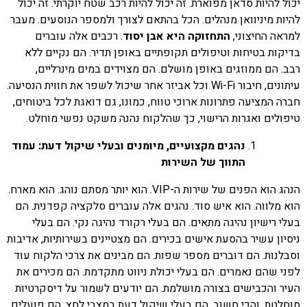
יכול להיות סדאן מפוארת. זה יכול להיות רכב שטח יוקרתי. זה יכול
להיות מיניוואן מנהלים. הכל בהתאם לצורך ולמספר הנוסעים. מעבר
למראה החיצוני,
התחזוקה היא אבן יסוד
. רכבים אלה עוברים
בדיקות בטיחות וטיפולים תקופתיים באופן תדיר. הם נקיים ללא
רבב. הם ממוזגים באופן מושלם. הם מצוידים במים מינרליים,
עיתונים, חיבור Wi-Fi וכל אביזר אחר שיכול לשפר את חווית הנסיעה.
חברה המציעה פתרונות ארוכי טווח, כמונו, גם דואגת לכל ביטוחים,
טיפולים ואגרות הרישוי, כך שהלקוח נהנה משקט נפשי מוחלט.
נהגים מקצועיים, מיומנים ובעלי שיקול דעת: עמוד
התווך של השירות
הנהג הוא הפנים של שירות ה-VIP. הוא יותר מסתם נוהג. הוא מארח.
הוא מלווה. הוא איש סוד. נהגים אלה עוברים סלקציה קפדנית. הם
בעלי רישיון נהיגה מתאים. הם בעלי רקורד נהיגה נקי. הם בעלי
ניסיון עשיר בהסעת אישים בכירים. הם מצטיינים בשירותיות, אדיבות
וסבלנות. הם דוברים מספר שפות. הם מבינים את צרכי הלקוח עוד
לפני שהם נאמרים. הם בעלי יכולת ניווט מתקדמת. הם מכירים את
העיר והכבישים בצורה מושלמת. הם יודעים לשמור על דיסקרטיות
מוחלטת. והכי חשוב, הם בעלי שיקול דעת במצבי לחץ. הם פועלים