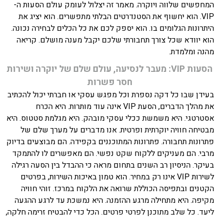
המחפשים שלווה ויוקרה. מאמר זה יצלול לעומק עולם הסעות ה-
VIP. הוא יחשוף את הסטנדרטים הבלתי מתפשרים. הוא יציג את
היתרונות הגלומים בו. הוא יספק לכם את כל הכלים לבחירה נכונה.
הוא יוודא שכל צורך תחבורתי שלכם יקבל מענה מושלם. קריאה
מהנה ומלמדת.
הסעות VIP: מעבר לנסיעה, עולם שלם של יוקרה ושירות
חסר פשרות
בעידן שבו כל דקה נספרת וכל מפגש עסקי או חברתי יכול להכתיב
את מהלך הדברים, הסעת VIP אינה עוד מותרות. היא הכרח
אסטרטגי. היא משמשת ככלי עסקי מובהק. היא מגלמת סטטוס. היא
מבטיחה חוויה יוקרתית ופרטית. אנו מדברים על מערך שלם של
פתרונות תחבורה. פתרונות המתוכננים בקפידה. הם מבוצעים בדיוק
מרבי. הם מעניקים ללקוח שקט נפשי. הם מאפשרים לו להתמקד
בעיקר. הניסיון רב השנים בתחום מראה כי ההבדל בין הסעה רגילה
לשירות VIP אינו רק במחיר. הוא טמון באיכות השירות, בפרטים
הקטנים ובתפיסה הכוללת שרואה את הלקוח במרכז. זוהי חוויה
מקיפה. היא מתחילה מרגע ההזמנה. היא נמשכת עד לרגע ההגעה
ליעד. כל שלב מתוכנן לפרטי פרטים. הכל כדי להבטיח זרימה חלקה,