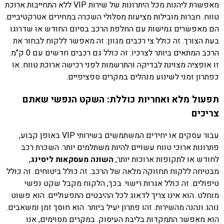
מאפשרת ליהנות מכל היתרונות של שירות VIP ללא התחייבות ארוכת
טווח. חברות מובילות מציעות מסלולי השכרה במחירים אטרקטיביים.
הם מאפשרים גמישות עם החלפת הרכב בסיום החודש או שדרוגו
בעת הצורך. זה כולל צי רכבים מגוון. זה מאפשר ללקוח לבחור את
הרכב המתאים ביותר לצרכיו. זה כולל גם רכבים חדשים עם 0 ק"מ.
זו אופציה מצוינת לבדיקה והתרשמות לפני רכישה ארוכת טווח. או
כפתרון זמני לשינוע מנהלים במקרים ספציפיים.
תפעול מלא ואחריות כוללת: השקט הנפשי שאתם
צריכים
עבור עסקים או יחידים המשתמשים בשירותי VIP באופן קבוע,
פתרונות ארוכי טווח עשויים להיות משתלמים יותר. השכרת רכב
לחודש או לתקופות ארוכות יותר,
השונה מעסקאות ליסינג
,
מבטיחה ללקוח תחזוקה מלאה של הרכב. זה כולל ביטוחים. זה כולל
טיפולים. זה כולל אגרות רישוי. בכך, הלקוח מקבל שקט נפשי
מוחלט. הוא אינו צריך לדאוג לכל ההיבטים התפעוליים. הוא פשוט
נוהג ונהנה מהשירות. זהו פתרון יעיל ביותר. הוא חוסך זמן ומשאבים.
הוא מאפשר התמקדות בליבת העיסוק. במקרים מסוימים, אנו