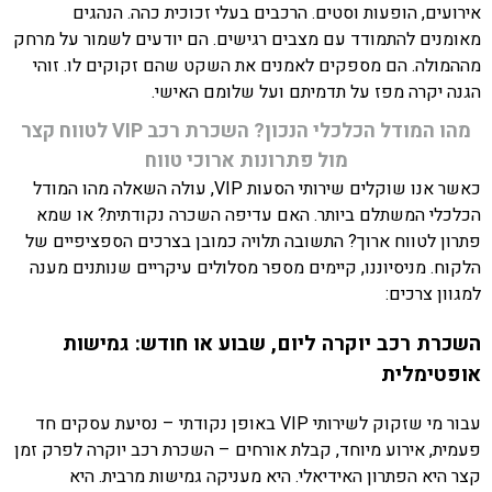
אירועים, הופעות וסטים. הרכבים בעלי זכוכית כהה. הנהגים
מאומנים להתמודד עם מצבים רגישים. הם יודעים לשמור על מרחק
מההמולה. הם מספקים לאמנים את השקט שהם זקוקים לו. זוהי
הגנה יקרה מפז על תדמיתם ועל שלומם האישי.
מהו המודל הכלכלי הנכון? השכרת רכב VIP לטווח קצר
מול פתרונות ארוכי טווח
כאשר אנו שוקלים שירותי הסעות VIP, עולה השאלה מהו המודל
הכלכלי המשתלם ביותר. האם עדיפה השכרה נקודתית? או שמא
פתרון לטווח ארוך? התשובה תלויה כמובן בצרכים הספציפיים של
הלקוח. מניסיוננו, קיימים מספר מסלולים עיקריים שנותנים מענה
למגוון צרכים:
השכרת רכב יוקרה ליום, שבוע או חודש: גמישות
אופטימלית
עבור מי שזקוק לשירותי VIP באופן נקודתי – נסיעת עסקים חד
פעמית, אירוע מיוחד, קבלת אורחים – השכרת רכב יוקרה לפרק זמן
קצר היא הפתרון האידיאלי. היא מעניקה גמישות מרבית. היא