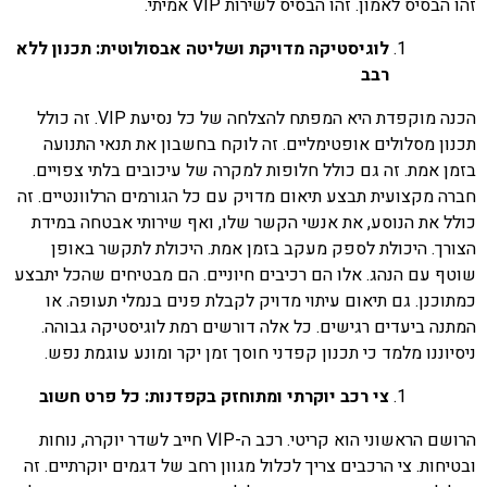
זהו הבסיס לאמון. זהו הבסיס לשירות VIP אמיתי.
לוגיסטיקה מדויקת ושליטה אבסולוטית: תכנון ללא
רבב
הכנה מוקפדת היא המפתח להצלחה של כל נסיעת VIP. זה כולל
תכנון מסלולים אופטימליים. זה לוקח בחשבון את תנאי התנועה
בזמן אמת. זה גם כולל חלופות למקרה של עיכובים בלתי צפויים.
חברה מקצועית תבצע תיאום מדויק עם כל הגורמים הרלוונטיים. זה
כולל את הנוסע, את אנשי הקשר שלו, ואף שירותי אבטחה במידת
הצורך. היכולת לספק מעקב בזמן אמת. היכולת לתקשר באופן
שוטף עם הנהג. אלו הם רכיבים חיוניים. הם מבטיחים שהכל יתבצע
כמתוכנן. גם תיאום עיתוי מדויק לקבלת פנים בנמלי תעופה. או
המתנה ביעדים רגישים. כל אלה דורשים רמת לוגיסטיקה גבוהה.
ניסיוננו מלמד כי תכנון קפדני חוסך זמן יקר ומונע עוגמת נפש.
צי רכב יוקרתי ומתוחזק בקפדנות: כל פרט חשוב
הרושם הראשוני הוא קריטי. רכב ה-VIP חייב לשדר יוקרה, נוחות
ובטיחות. צי הרכבים צריך לכלול מגוון רחב של דגמים יוקרתיים. זה