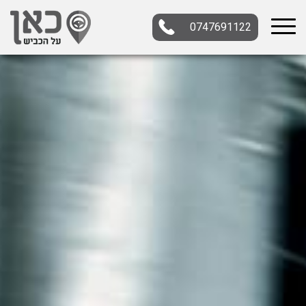
0747691122
בחר תתקטגוריה
בחר מיקום
הכל
צפון
מרכז
דרום
במרכז
בצפון
בירושלים
ירושלים
בחיפה