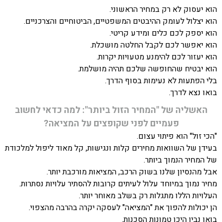
הוא יעסוק לא רק במחיר הראשוני.
הוא יצלול לעומק ההיבטים המשפטיים, הביטוחיים והצרכניים.
הוא יספק לכם כלים ומידע קריטי.
הוא יאפשר לכם לקבל החלטה מושכלת.
הוא יעזור לכם להימנע מטעויות יקרות.
הוא יבטיח שהחופשה שלכם תהיה מושלמת.
בלי הפתעות לא נעימות בסוף הדרך.
בואו נצא לדרך.
האשליה של "המחיר הזול ביותר": למה כדאי לחשוב
פעמיים לפני שקופצים על המציאה?
"הכי זול" הוא פיתוי עצום.
בעידן של השוואות מחירים קלות ונגישות, קל מאוד ליפול למלכודת
של המחיר הנמוך ביותר.
אבל מהנסיון שלנו בשוק הרכב, המציאות מורכבת יותר.
מחיר נמוך במיוחד עלול לעיתים קרובות להסתיר עלויות נסתרות.
העלויות הללו מתגלות רק בשלב מאוחר יותר.
הן יכולות להפוך את "המציאה" לעסקה יקרה בהרבה מהצפוי.
בואו נבין היכן טמונות הסכנות.