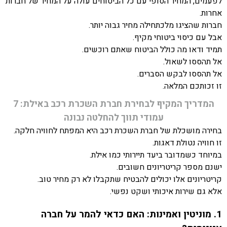
לפעמים, המחיר הסופי עם כל הביטוחים עולה על המחיר של חברות
אחרות.
חברות שהציגו מלכתחילה מחיר גבוה יותר.
אבל עם כיסוי ביטוחי מקיף.
תמיד ודאו מה כולל הביטוח שאתם רוכשים.
אל תהססו לשאול.
אל תהססו לבקש הסברים.
זו זכותכם המלאה.
המדריך המקיף לבחירת חברת השכרת רכב באילת: 7
עמודי תווך להחלטה נבונה
בחירה מושכלת של חברת השכרת רכב היא המפתח לחוויה חלקה.
זו חוויה נטולת דאגות.
במיוחד כשמדובר ביעד תיירותי כמו אילת.
ישנם מספר קריטריונים חשובים.
קריטריונים אלו יכולים להבטיח שתקבלו לא רק מחיר טוב.
אלא גם שירות איכותי ושקט נפשי.
1. מוניטין ואמינות: האם כדאי להמר על חברה