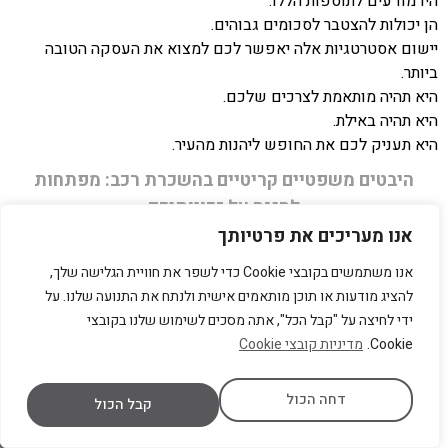
היו מודעים לתוספות הללו.
הן יכולות להצטבר לסכומים גבוהים.
יישום אסטרטגיות אלה יאפשר לכם למצוא את העסקה הטובה
ביותר.
היא תהיה מותאמת לצרכים שלכם.
היא תהיה באילת.
היא תעניק לכם את החופש ליהנות מהעיר.
היבטים משפטיים קריטיים בהשכרת רכב: מפתחות
להגנה על זכויותיכם
היבטים משפטיים הם חלק בלתי נפרד מהשכרת רכב.
אנו מעריכים את פרטיותך
הבנה שלהם יכולה למנוע סכסוכים.
אנו משתמשים בקובצי Cookie כדי לשפר את חוויית הגלישה שלך,
היא יכולה לחסוך כסף רב.
להציג מודעות או תוכן מותאמים אישית ולנתח את התנועה שלנו. על
והיא יכולה להגן על זכויותיכם.
ידי לחיצה על "קבל הכל", אתה מסכים לשימוש שלנו בקובצי
מניסיוננו, קהל הלקוחות אינו תמיד מודע למורכבות המשפטית.
Cookie.
מדיניות קובצי Cookie
הוא אינו מודע לזכויותיו.
וגם לחובותיו.
דחה הכול
קבל הכול
1. קריאת החוזה בעיון: כל מילה חשובה!