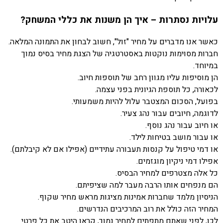
עלויות נסתרות – איך הן משנות את כללי המשחק?
כאשר אנו מדברים על מחיר "זול", חשוב לבחון את התמונה המלאה.
חברות מסוימות נוקטות באסטרטגיה של הצגת מחיר בסיס נמוך
במיוחד.
הן מוסיפות עליו מגוון רחב של תוספות חיוב.
לכאורה, כל תוספת הגיונית בפני עצמה.
בפועל, הסכום המצטבר עלול להיות משמעותי.
לדוגמה, חיובים עבור נהג צעיר.
או חיוב עבור נהג נוסף.
או עבור מושב בטיחות לילד.
או דמי טיפול על קנסות תעבורה עתידיים (אפילו אם לא קיבלתם).
אפילו דמי ניקיון מוגזמים.
כל אלה מצטרפים למחיר הבסיס.
הם מנפחים אותו הרבה מעבר למה שציפיתם.
הניסיון מלמד שחברות אמינות מציגות מראש מחיר שקוף.
המחיר הזה כולל את רוב המרכיבים הנדרשים.
לכן, לפני שאתם מתפתים למחיר נמוך, קראו היטב את כל פרטי