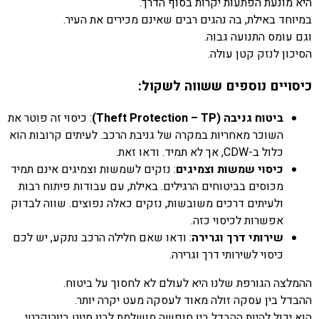
היא מונעת הפתעות יקרות בסוף הדרך.
במיוחד באילת, בה נהגים רבים שאינם מכירים את העיר.
וגם עומס התנועה גבוה.
הסיכון לנזק קטן עולה.
כיסויים נוספים ששווה לשקול:
ביטוח גניבה (Theft Protection – TP)
: כיסוי זה פוטר את
השוכר מאחריות במקרה של גניבת הרכב. לעיתים קרובות הוא
כלול ב-CDW, אך לא תמיד. ודאו זאת.
כיסוי שמשות וצמיגים
: נזקים לשמשות וצמיגים אינם תמיד
מכוסים בביטוחים הרגילים. באילת, עם עבודות פיתוח רבות
ולעיתים דרכים משובשות, נזקים כאלה נפוצים. שווה לבדוק
אפשרות לכיסוי כזה.
שירותי דרך וגרירה
: ודאו שאם חלילה הרכב נתקע, יש לכם
כיסוי לשירותי דרך וגרירה.
ההמלצה הגורפת שלנו היא לעולם לא לחסוך על ביטוח.
ההבדל בין עסקה זולה מאוד לעסקה מעט יקרה יותר.
הוא יכול להיות ההבדל בין חופשה מושלמת לבין סיוט ביורוקרטי