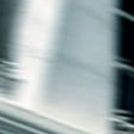
חיפה
באשדוד
בפתח תקווה
בנתניה
בבאר שבע
בתל אביב
רעננה
חולון