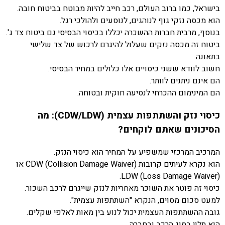
בישראל, כמו ברוב העולם, רכב חייב להיות מבוטח בביטוח חובה.
הוא מכסה נזקי גוף לנוהגים, לנוסעים ולהולכי רגל.
בנוסף, מרבית חברות ההשכרה יכללו בכיסוי הבסיסי גם ביטוח צד ג'.
ביטוח זה מכסה נזקים שעלול להיגרם לרכוש של צד שלישי
בתאונה.
חשוב לוודא ששני כיסויים אלו כלולים במחיר הבסיסי.
הם אינם ניתנים לוותר.
הם המינימום ההכרחי לנסיעה חוקית ובטוחה.
כיסוי נזק והשתתפות עצמית (CDW/LDW): מה
הסיכונים שאתם לוקחים?
המרכיב המרכזי שמשפיע על המחיר הוא כיסוי הנזק.
הוא נקרא לעיתים קרובות CDW (Collision Damage Waiver) או
LDW (Loss Damage Waiver).
כיסוי זה פוטר את השוכר מאחריות לנזק שייגרם לרכב השכור.
למעט סכום מסוים, הנקרא "השתתפות עצמית".
גובה ההשתתפות העצמית יכול לנוע בין מאות לאלפי שקלים.
הוא תלוי בסוג הרכב ובחברה.