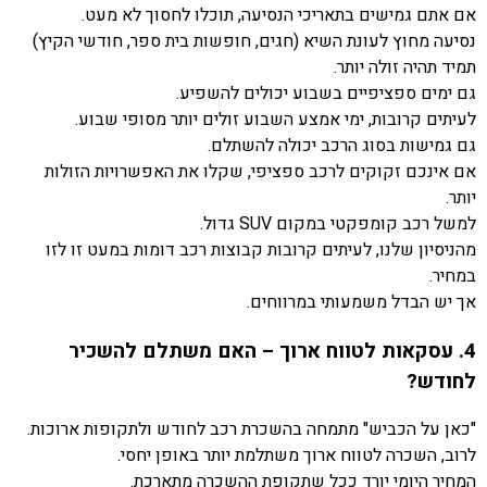
אם אתם גמישים בתאריכי הנסיעה, תוכלו לחסוך לא מעט.
נסיעה מחוץ לעונת השיא (חגים, חופשות בית ספר, חודשי הקיץ)
תמיד תהיה זולה יותר.
גם ימים ספציפיים בשבוע יכולים להשפיע.
לעיתים קרובות, ימי אמצע השבוע זולים יותר מסופי שבוע.
גם גמישות בסוג הרכב יכולה להשתלם.
אם אינכם זקוקים לרכב ספציפי, שקלו את האפשרויות הזולות
יותר.
למשל רכב קומפקטי במקום SUV גדול.
מהניסיון שלנו, לעיתים קרובות קבוצות רכב דומות במעט זו לזו
במחיר.
אך יש הבדל משמעותי במרווחים.
4. עסקאות לטווח ארוך – האם משתלם להשכיר
לחודש?
"כאן על הכביש" מתמחה בהשכרת רכב לחודש ולתקופות ארוכות.
לרוב, השכרה לטווח ארוך משתלמת יותר באופן יחסי.
המחיר היומי יורד ככל שתקופת ההשכרה מתארכת.