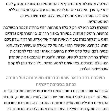
החלטה מושכלת. אנו נחשוף את הניואנסים החשובים. נספק לכם
ידע יקר ערך. זאת כדי שתוכלו ליהנות מראש שקט ומשירות ללא
פשרות. המטרה היא אחת: להבטיח לכם את חווית הניידות
האופטימלית.
השכרת רכב היא לא רק קבלת מפתחות; זוהי בחירה חכמה המשלבת
גמישות, חיסכון ונוחות. במיוחד באזור הדרום, בו המרחקים גדולים
והנגישות לתחבורה ציבורית אינה תמיד אידיאלית. המדריך שלפניכם
יפרט כל היבט אפשרי. הוא יענה על כל שאלה שעשויה לצוץ. הוא
יבטיח לכם שכל פרט יילקח בחשבון. אנחנו כאן כדי להפוך את
תהליך בחירת הרכב לפשוט וברור, ולהבטיח שתמצאו את הפתרון
המושלם עבורכם. צאו איתנו למסע מרתק. גלו כיצד ניתן למקסם
את הניידות שלכם.
השכרת רכב בבאר שבע והדרום: חשיבותה של בחירה
נבונה בסביבה דינמית
אזור באר שבע והדרום חווה בשנים האחרונות צמיחה חסרת תקדים.
הוא הפך למרכז אזורי משמעותי. יש בו אוכלוסייה מתפתחת, מוסדות
אקדמיים מובילים ותעשייה פורחת. ההתרחבות הזו מחייבת פתרונות
תחבורה מתקדמים ויעילים. היא דורשת מענה לצרכים מגוונים. בין