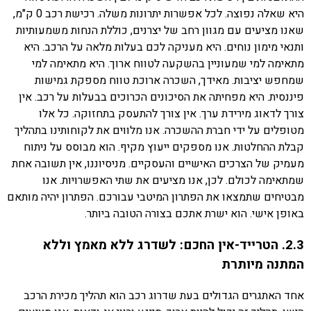
היא שאלה נפוצה. לכל אפשרות יתרונות משלה. רכישת רכב 0 ק"מ,
שאנו מציעים עם מגוון רחב של יצרנים, כוללת הנחות משמעותיות
ותנאי מימון נוחים. היא מעניקה לכם בעלות מלאה על הרכב. היא
מתאימה למי שמעוניין בהשקעה לטווח ארוך. היא מתאימה למי
שמחפש יציבות. מאידך, השכרה ארוכת טווח מספקת גמישות
פיננסית. היא מפחיתה את הסיכונים הכרוכים בבעלות על רכב. אין
צורך לדאוג מירידת ערך. אין צורך להתעסק בתחזוקה. כל אלו
מטופלים על ידי חברת ההשכרה. אנו מלווים את לקוחותינו בתהליך
קבלת ההחלטות. אנו מספקים ייעוץ מקיף. הוא מבוסס על ניתוח
מעמיק של הצרכים האישיים והעסקיים. מניסיוננו, אין תשובה אחת
שמתאימה לכולם. לכן, אנו מציעים את שתי האפשרויות. אנו
מבטיחים שתמצאו את הפתרון המיטבי עבורכם. הפתרון יהיה מותאם
באופן אישי. הוא ישרת אתכם בצורה הטובה ביותר.
2.3. הטרייד-אין החכם: לשדרג ללא מאמץ וללא
המתנה מיותרת
אחד האתגרים הגדולים בעת שדרוג רכב הוא תהליך מכירת הרכב