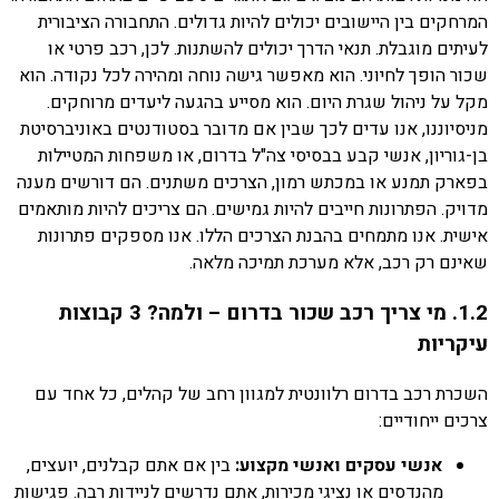
המרחקים בין היישובים יכולים להיות גדולים. התחבורה הציבורית
לעיתים מוגבלת. תנאי הדרך יכולים להשתנות. לכן, רכב פרטי או
שכור הופך לחיוני. הוא מאפשר גישה נוחה ומהירה לכל נקודה. הוא
מקל על ניהול שגרת היום. הוא מסייע בהגעה ליעדים מרוחקים.
מניסיוננו, אנו עדים לכך שבין אם מדובר בסטודנטים באוניברסיטת
בן-גוריון, אנשי קבע בבסיסי צה"ל בדרום, או משפחות המטיילות
בפארק תמנע או במכתש רמון, הצרכים משתנים. הם דורשים מענה
מדויק. הפתרונות חייבים להיות גמישים. הם צריכים להיות מותאמים
אישית. אנו מתמחים בהבנת הצרכים הללו. אנו מספקים פתרונות
שאינם רק רכב, אלא מערכת תמיכה מלאה.
1.2. מי צריך רכב שכור בדרום – ולמה? 3 קבוצות
עיקריות
השכרת רכב בדרום רלוונטית למגוון רחב של קהלים, כל אחד עם
צרכים ייחודיים:
אנשי עסקים ואנשי מקצוע:
בין אם אתם קבלנים, יועצים,
מהנדסים או נציגי מכירות, אתם נדרשים לניידות רבה. פגישות