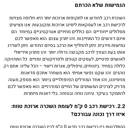
הגמישות שלא הכרתם
השכרת רכב לחודש או לתקופות ארוכות יותר היא חלופה מצוינת
לרכישת רכב או לעסקאות ליסינג ארוכות ומקובעות. אנו מציעים
מסלולים ייחודיים. הם כוללים מחירים אטרקטיביים במיוחד. הם
אינם דורשים כל התחייבות. זהו יתרון עצום. הוא מאפשר לכם
גמישות מירבית. ניתן להחליף את הרכב בסיום החודש. ניתן לשדרג
אותו בעת הצורך לרכב מקבוצה גדולה יותר. זהו פתרון אידיאלי
לאנשים פרטיים, לעסקים קטנים ולפרויקטים זמניים. כל התחזוקה
כלולה במחיר. ביטוחים, טיפולים, אגרות רישוי – הכל עלינו. אתם רק
נוהגים. זהו שקט נפשי אמיתי. הוא משחרר אתכם מדאגות.
מניסיוננו, זהו אחד המודלים הפופולריים ביותר. הוא מספק מענה
מדויק לצרכים המשתנים של החיים המודרניים. הוא מאפשר לכם
להתמקד בעיקר: נהיגה נוחה ובטוחה. בלי דאגות מיותרות.
2.2. רכישת רכב 0 ק"מ לעומת השכרה ארוכת טווח:
איזו דרך נכונה עבורכם?
ההתלבטות בין רכישת רכב חדש 0 ק"מ לבין השכרה ארוכת טווח