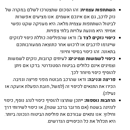
השתתפות עצמית:
זהו הסכום שתצטרכו לשלם במקרה של
נזק לרכב, גם אם אינכם אשמים. אנו מציעים אפשרות
לביטול השתתפות עצמית מלאה. היא מעניקה שקט נפשי
אמיתי. היא מונעת עלויות בלתי צפויות.
כיסוי נזקים לצד ג':
ודאו שהפוליסה כוללת כיסוי לנזקים
שייגרמו לרכבים או לרכוש אחר כתוצאה ממעורבותכם
בתאונה. זהו כיסוי בסיסי וחיוני.
כיסוי לשמשות וצמיגים:
לעיתים קרובות, נזקים לשמשות
וצמיגים אינם כלולים בביטוח הסטנדרטי. בדקו אם ניתן
להוסיף כיסוי מיוחד לכך.
פריצה וגניבה:
ודאו שהרכב מבוטח מפני פריצה וגניבה.
הכירו את התנאים לכיסוי זה (למשל, חובת הפעלת אזעקה או
נעילה).
הרחבות נוספות:
ייתכן שתרצו להוסיף כיסוי לנהג נוסף, כיסוי
לנהיגה בשטח (אם מדובר ברכב שטח), או כיסוי לשירותי דרך
וחילוץ. אנו נתאים עבורכם את פוליסת הביטוח הנכונה ביותר.
היא תכלול את כל הכיסויים הנדרשים.