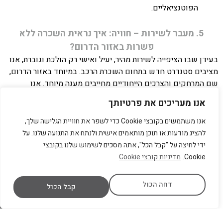
הפוטנציאליים.
5. מעבר לשירות – חוויה: איך נראית השכרה ללא
פשרות באזור הדרום?
בעידן שבו הציפייה לשירות מהיר, יעיל ואישי רק הולכת וגוברת, אנו
מציבים סטנדרט חדש בתחום השכרת הרכב. במיוחד באזור הדרום,
שם המרחקים והצרכים הייחודיים מחייבים מענה מיוחד. אנו
מאמינים כי השכרת רכב היא לא רק עסקה טכנית, אלא חוויה שלמה.
אנו מעריכים את פרטיותך
היא מתחילה מרגע הפנייה הראשונית. היא נמשכת לאורך כל תקופת
ההשכרה. היא מסתיימת עם החזרת הרכב. מניסיוננו רב השנים, אנו
אנו משתמשים בקובצי Cookie כדי לשפר את חוויית הגלישה שלך,
יודעים כי הפרטים הקטנים הם אלה שיוצרים את ההבדל הגדול.
להציג מודעות או תוכן מותאמים אישית ולנתח את התנועה שלנו. על
הקשבה לצרכים של הלקוח, זמינות לכל שאלה, וטיפול מהיר בכל
ידי לחיצה על "קבל הכל", אתה מסכים לשימוש שלנו בקובצי
בעיה – אלו הם עמודי התווך של תפיסת השירות שלנו. אנו גאים
Cookie.
מדיניות קובצי Cookie
להציע ללקוחותינו מעטפת שירות שאין שנייה לה. היא מותאמת
באופן אישי. היא מספקת שקט נפשי אמיתי. אנחנו לא רק משכירים
דחה הכול
קבל הכול
רכבים; אנחנו מספקים פתרונות ניידות אמינים ואיכותיים. הם
מאפשרים לכם להתמקד במה שחשוב באמת.