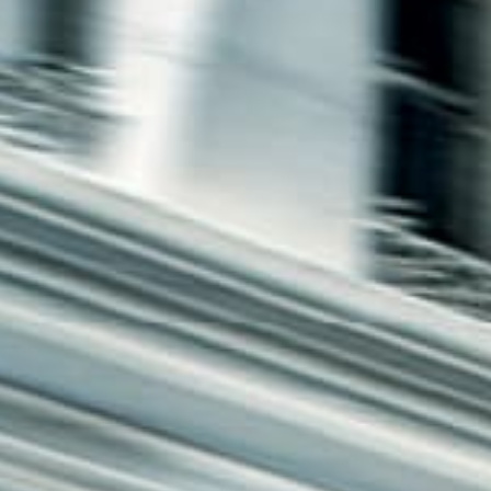
חיפה
באשדוד
בפתח תקווה
בנתניה
בבאר שבע
בתל אביב
רעננה
חולון