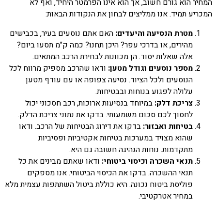
המחיר הוא גורם חשוב, אך הוא אינו הפרמטר היחיד, ואף לא
המכריע תמיד. אנו ממליצים לבחון את הנקודות הבאות:
מטרת הנסיעה והיעדים:
האם אתם נוסעים בעיר, בכבישים
מהירים, או בדרכי עפר? היכן תחנו? כמה ק"מ תסעו ביום?
אלה שאלות יסוד. הן מכוונות לבחירת הרכב המתאים.
מספר נוסעים וגודל מטען:
ודאו שהרכב מספיק מרווח לכל
הנוסעים ולכל הציוד. נסיעה צפופה או עם עודף מטען
עלולה לפגוע בנוחות ובבטיחות.
צריכת דלק:
במיוחד בנסיעות ארוכות, רכב חסכוני יכול
לחסוך לכם סכום משמעותי. בדקו את נתוני צריכת הדלק.
בטיחות ואבזור:
בדקו את דירוג הבטיחות של הרכב. ודאו
שהוא מצויד במערכות בטיחות אקטיביות ופסיביות
מתקדמות. נוחות הנהיגה חשובה גם היא.
תנאי השכרה וכיסוי ביטוחי:
ודאו שאתם מבינים את כל
תנאי ההשכרה. בדקו את הכיסוי הביטוחי. אנו מספקים
פוליסת ביטוח נכונה. היא כוללת ביטול השתתפות עצמית מלא
במחיר אטרקטיבי.