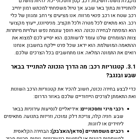
מקבלת משנה חשיבות. רכב קטן וחסכוני יכול להיות מושלם
להתניידות בתוך באר שבע. אך טיול משפחתי למכתש רמון יחייב
רכב שטח או רכב פנאי מרווח. אנו מציעים צי רחב ומגוון של כלי
רכב. הוא מתאים לכל מטרה ולכל תקציב. מניסיוננו, ייעוץ מקצועי
הוא המפתח לבחירה נכונה. הוא חוסך עוגמת נפש ועלויות מיותרות.
צוות המומחים שלנו עומד לרשותכם. הוא יסייע לכם למצוא את
ההתאמה המושלמת. הוא ידאג שכל פרט יילקח בחשבון. אנחנו
רואים את התמונה המלאה. אנו מתחשבים בכל הצרכים שלכם.
3.1. קטגוריות רכב: מה הדרך הנכונה להתנייד בבאר
שבע ובנגב?
כדי לבצע בחירה נכונה, חשוב להכיר את קטגוריות הרכב השונות
ואת התאמתן לצרכים הייחודיים שלכם באזור הדרום:
רכבי מיני וחסכוניים:
אידיאליים לנסיעות עירוניות בבאר
שבע. חניה קלה, צריכת דלק נמוכה, וזריזות בתנועה. מתאימים
ליחידים או לזוגות.
רכבים משפחתיים (סדאן/האצ'בק):
הבחירה הקלאסית
למשפחות קטנות או לנסיעות בינעירוניות. נוחות, מרווח סביר,