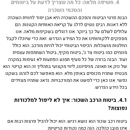
4. חשיפה מלאה: כל מה שצריך לדעת על ביטוחים
והסכמי השכרה
הבנת פרטי הביטוח והסכם ההשכרה היא אבן יסוד לחווית השכרה
ללא דאגות. רבים נוטים לדלג על קריאת האותיות הקטנות. הם
עלולים לשלם על כך ביוקר. אנו דוגלים בשקיפות מלאה. אנו
מספקים ללקוחותינו את כל המידע הנדרש. זאת כדי שיוכלו לקבל
החלטות מושכלות. הכיסוי הביטוחי יכול להיות מורכב. הוא כולל
מונחים כמו ביטוח צד ג', ביטוח מקיף, ביטול השתתפות עצמית
ועוד. הבנה ברורה של כל סעיף תמנע הפתעות לא נעימות במקרה
של נזק או תאונה. מניסיוננו, ליווי מקצועי בתהליך זה הוא קריטי. הוא
מבטיח שתהיו מכוסים באופן מלא. הוא מאפשר לכם לנהוג בשקט
נפשי. אנו כאן כדי לפשט את המורכבויות. נדאג שתהיו מצוידים
בכל הידע הנדרש.
4.1. ביטוח הרכב השכור: איך לא ליפול למלכודות
נפוצות?
ביטוח רכב שכור הוא נושא רגיש. הוא יכול להכיל פרצות רבות אם
אינו מובן כהלכה. הנה כמה נקודות קריטיות: