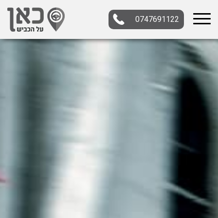
0747691122
בחר תתקטגוריה
בחר מיקום
הכל
צפון
מרכז
דרום
במרכז
בצפון
בירושלים
ירושלים
בחיפה