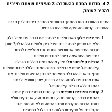
4.2. סודות הסכם ההשכרה: 3 סעיפים שאתם חייבים
להכיר לעומק
הסכם ההשכרה הוא המסמך המשפטי המחייב ביניכם לבין חברת
ההשכרה. קריאה מעמיקה שלו היא הכרחית:
מדיניות דלק:
האם עליכם להחזיר את הרכב עם מיכל דלק
מלא, או שניתן להחזיר עם מיכל ריק ולשלם על הדלק? ישנן
חברות המציעות אפשרויות שונות. אנו ממליצים לבחור
במדיניות המתאימה ביותר לתוכניות שלכם.
הגבלת קילומטראז':
חלק מההסכמים כוללים הגבלת
קילומטראז' יומית או כוללת. חריגה ממנה עלולה לגרור תשלום
נוסף. ודאו שההגבלה מתאימה לתכנון הנסיעות שלכם. אם
אתם מתכוונים לנסוע הרבה בדרום, ייתכן שתרצו לבחור
בהסכם ללא הגבלת קילומטראז'.
קנסות וחיובים נוספים:
בדקו מהם החיובים בגין איחור
בהחזרת הרכב, קנסות חניה, דוחות תנועה, או נזקים שלא
דווחו. הכרות מוקדמת תמנע הפתעות לא נעימות. אנו
מקפידים על שקיפות מלאה בנוגע לכל החיובים