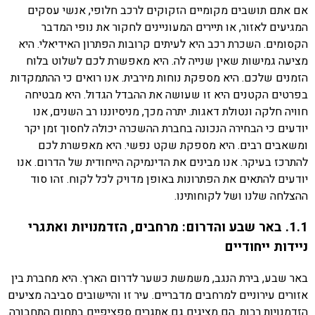
אם אתם תושבים מקומיים הזקוקים לרכב חלופי, אנשי עסקים
המגיעים לאזור, או תיירים המעוניינים לחקור את נופי המדבר
הקסומים. השכרת רכב היא לעיתים קרובות הפתרון האידיאלי. היא
מציעה גמישות שאין שנייה לה. היא מאפשרת לכם לשלוט בלוח
הזמנים שלכם. היא מספקת נוחות מירבית. אנו רואים כי ההתמקדות
בפרטים הקטנים היא זו שעושה את ההבדל הגדול. היא מבטיחה
חוויה חלקה ונטולת דאגות. יתרה מכך, מניסיוננו רב השנים, אנו
יודעים כי הבחירה הנכונה בחברת ההשכרה יכולה לחסוך זמן יקר
ומשאבים רבים. היא מספקת שקט נפשי. היא מאפשרת לכם
להתרכז בעיקר. אנו מבינים את הדינמיקה הייחודית של הדרום. אנו
יודעים להתאים את הפתרונות באופן מדויק לכל לקוח. זהו סוד
ההצלחה שלנו ושל לקוחותינו.
1.1. באר שבע והדרום: מרחבים, הזדמנויות ואתגרי
ניידות ייחודיים
באר שבע, בירת הנגב, משמשת כשער לדרום הארץ. היא מחברת בין
אזורים עירוניים למרחבים מדבריים. עיר זו והיישובים סביבה מציעים
הזדמנויות רבות. הם מציגים גם אתגרים ספציפיים בתחום התחבורה.