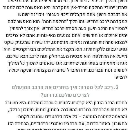
הישן. תהליך זה יכול להיות ארוך, מייגע ורווי אי-ודאות. אנו מציעים
פתרון ייחודי: מחלקת טרייד-אין מתקדמת. היא מאפשרת לכם למסור
את רכבכם הישן. אתם מקבלים זיכוי בעבורו. זיכוי זה ישמש
כמקדמה לרכב החדש. זהו הליך "החלפה חמה". הוא מאפשר לכם
למסור את הרכב הישן בעת מסירת הרכב החדש. אין צורך להמתין
ימים ארוכים או חודשים. אתם נמנעים מאי-נוחות. אתם לא צריכים
למצוא פתרונות תחבורה זמניים. מניסיוננו, זהו שירות שמעניק שקט
נפשי עצום ללקוחותינו. הוא מקצר את התהליכים הבירוקרטיים. הוא
מייעל את ההחלפה. הוא מבטיח מעבר חלק ונוח לרכב הבא שלכם.
אנחנו מאמינים בפתרונות יצירתיים. אנו שואפים להפוך כל תהליך
לפשוט ונוח עבורכם. זהו ההבדל שחברה מקצועית וותיקה יכולה
להציע.
3. רכב לכל מטרה: איך בוחרים את הרכב המושלם
לצרכים שלכם בדרום?
בחירת הרכב הנכון היא קריטית לחווית השכרה מוצלחת. היא חשובה
לא פחות מהבחירה בחברת ההשכרה. בטחון, נוחות, חיסכון בדלק,
והתאמה למטרת הנסיעה – כל אלה פרמטרים שחובה לקחת
בחשבון. באזור הדרום, עם מרחביו ואתגריו הייחודיים, הבחירה הזו