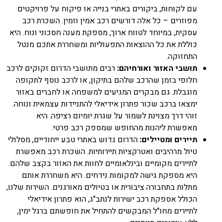
עם לקוחות, ביקורים באתרי בנייה או פיקוח על פרויקטים
מפוזרים – כל אלה דורשים רכב אמין וזמין. השכרת רכב
עסקית, במיוחד לטווח ארוך, מספקת מענה חסכוני ונוח. היא
כוללת את כל ההוצאות התפעוליות ומשחררת אתכם מנטל
התחזוקה.
תושבי האזור ואורחיהם:
רבים מתושבי הדרום זקוקים לרכב
חלופי בזמן שהרכב שלהם בתיקון, או לרכב נוסף לתקופה
מוגבלת. גם מבקרים המגיעים למשפחה או לחברים באזור
ימצאו ברכב שכור פתרון אידיאלי להתניידות עצמאית ונוחה.
זוהי דרך מצוינת לשמור על שגרת יומיום רציפה. היא
מאפשרת ליהנות מהחופש שמספק רכב פרטי.
תיירים ומטיילים:
הדרום גדוש באתרי טבע ייחודיים, מסלולי
טיול מרהיבים ואטרקציות תיירותיות. השכרת רכב מאפשרת
לתיירים מקומיים ובינלאומיים לחוות את האזור בקצב שלהם.
היא מספקת גישה למקומות נידחים. היא משחררת אותם
מתלות בתחבורה ציבורית או בטיולים מאורגנים. השירות שלנו,
הכולל אספקת רכב ישירות לנתב"ג, הוא פתרון אידיאלי
לתיירים מחו"ל המבקשים להתחיל את חופשתם ברגל ימין,