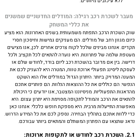
ללא עיכובים מיותרים.
מעבר לשכרת רכב רגילה: המודלים החדשניים שמשנים
את כללי המשחק
שוק השכרת הרכב התפתח משמעותית בשנים האחרונות. הוא מציע
כיום מגוון רחב של מודלים. הם מעניקים גמישות וחיסכון חסרי
תקדים. אנחנו מבינים שלכל לקוח צרכים אחרים. לכן, אנו מציעים
מעטפת שלמה של פתרונות. היא נועדה להתאים לכל תקציב ולכל
דרישה. בין אם מדובר בהשכרת רכב ליום בודד, לחודש שלם או
לעסקת ליסינג תפעולי ארוכת טווח, המטרה היא להעניק לכם את
המענה המדויק ביותר. היתרון הגדול במודלים אלו הוא השקט
הנפשי. הם כוללים את כל ההוצאות הנלוות. הם פותרים אתכם
מהדאגות התפעוליות. מניסיוננו המצטבר, אנו יודעים כי היכולת
להתאים את הרכב והמודל לתקופה מסוימת היא יתרון עצום. היא
מאפשרת התייעלות מרבית. היא מספקת חופש כלכלי. אנחנו כאן
כדי ללוות אתכם בתהליך הבחירה. נספק לכם את כל המידע הדרוש.
נדאג שתצאו עם הפתרון המשתלם והמתאים ביותר עבורכם.
2.1. השכרת רכב לחודש או לתקופות ארוכות: