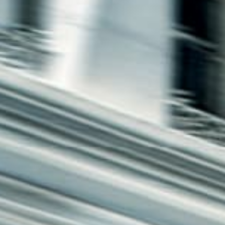
חיפה
באשדוד
בפתח תקווה
בנתניה
בבאר שבע
בתל אביב
רעננה
חולון