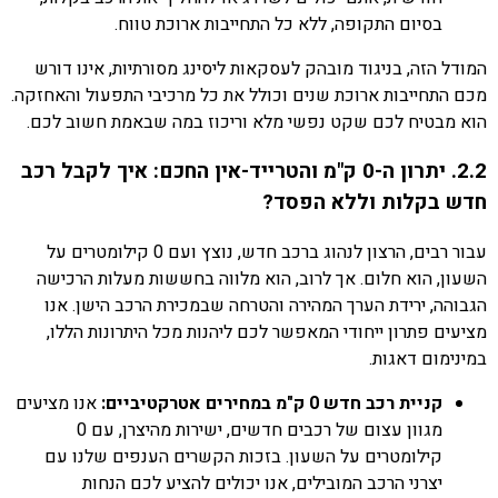
בסיום התקופה, ללא כל התחייבות ארוכת טווח.
המודל הזה, בניגוד מובהק לעסקאות ליסינג מסורתיות, אינו דורש
מכם התחייבות ארוכת שנים וכולל את כל מרכיבי התפעול והאחזקה.
הוא מבטיח לכם שקט נפשי מלא וריכוז במה שבאמת חשוב לכם.
2.2. יתרון ה-0 ק"מ והטרייד-אין החכם: איך לקבל רכב
חדש בקלות וללא הפסד?
עבור רבים, הרצון לנהוג ברכב חדש, נוצץ ועם 0 קילומטרים על
השעון, הוא חלום. אך לרוב, הוא מלווה בחששות מעלות הרכישה
הגבוהה, ירידת הערך המהירה והטרחה שבמכירת הרכב הישן. אנו
מציעים פתרון ייחודי המאפשר לכם ליהנות מכל היתרונות הללו,
במינימום דאגות.
קניית רכב חדש 0 ק"מ במחירים אטרקטיביים:
אנו מציעים
מגוון עצום של רכבים חדשים, ישירות מהיצרן, עם 0
קילומטרים על השעון. בזכות הקשרים הענפים שלנו עם
יצרני הרכב המובילים, אנו יכולים להציע לכם הנחות