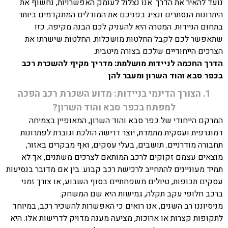
נועד להאיר את הדרך. אנו נצלול לעומק האפשרויות, נחשוף את
היתרונות הנסתרים ונציג בפניכם את המודלים המתקדמים ביותר
בתחום הניידות. המטרה היא להעניק לכם הבנה מקיפה. כזו
שתאפשר לכם לקבל החלטות מושכלות. החלטות שישרתו את
הצרכים הייחודיים שלכם בצורה מיטבית.
הדרך החכמה לניידות מושלמת: מדריך מקיף להשכרת רכב
בכפר סבא והוד השרון ומעבר להן
1. הצורך הדינמי בניידות: מדוע השכרת רכב הפכה
למפתח בכפר סבא והוד השרון?
המרקם הייחודי של כפר סבא והוד השרון, המאופיין בצמיחה
דמוגרפית ועסקית מתמדת, יוצר דרישה הולכת וגוברת לפתרונות
תחבורה מודרניים. תושבים, בעלי עסקים, ואף מבקרים באזור,
מוצאים עצמם זקוקים לרכב המותאם לצרכים משתנים, אך לא
תמיד מעוניינים להתחייב לרכישת רכב קבוע. בין אם מדובר בנסיעות
עסקים תכופות, טיולים משפחתיים בסוף השבוע, או צורך זמני
ברכב חלופי עקב תקלה, גמישות היא שם המשחק.
מניסיוננו רב השנים, אנו רואים כי האפשרות להשכיר רכב, במיוחד
לתקופות קצרות או ארוכות, מציעה מענה מדויק לדרישות אלו. היא