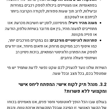
בפתאומיות. אנו מצטיינים ביכולת לספק רכבים במהירות
וביעילות, לרוב תוך שעות ספורות, לנקודה הקרובה ביותר
לביתכם או לעסקכם.
מענה מהיר ויעיל:
מניסיוננו, לזמן יש חשיבות מכרעת. אנו
מתחייבים למענה מהיר, בין אם מדובר בשיחת טלפון, הודעה
או פנייה מקוונת.
פתרונות לוגיסטיים מורכבים:
גם במקרים מורכבים יותר,
כמו איסוף רכב ממיקום מרוחק או תיאום מיוחד, אנו יודעים
לספק את הפתרון הלוגיסטי המתאים, בזכות ניסיון רב
ושיתופי פעולה נרחבים.
השירות שלנו נועד להעניק לכם שקט נפשי. לדעת שתמיד יש מי
שמטפל בכם, בכל מצב ובכל שעה.
3.2. מנהל תיק לקוח אישי: המפתח ליחס אישי
ומקצועי ללא פשרות?
בעולם שבו הכל הופך לאוטומטי וחסר פנים, אנו מאמינים בכוחו
של הקשר האנושי. זו הסיבה שבכל התקשרות ארוכת טווח, ורבות