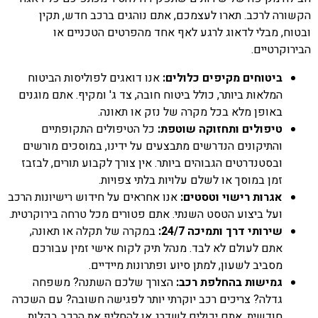
הקשורה לרכב. תארו לעצמכם, אתם נוהגים ברכב חדש, תקין
ובטוח, מבלי לדאוג לרגע לאף אחד מהפרטים הטכניים או
הבירוקרטיים.
ביטוחים מקיפים כלולים:
אנו דואגים לפוליסות הביטוח
המלאות ביותר, כולל ביטוח חובה, צד ג' ומקיף. אתם מוגנים
באופן מלא בכל מקרה של נזק או תאונה.
טיפולים ותחזוקה שוטפת:
כל הטיפולים התקופתיים
והתיקונים הנדרשים מתבצעים על ידינו, במוסכים מורשים
ובסטנדרטים הגבוהים ביותר. אין צורך לקבוע תורים, לבזבז
זמן במוסך או לשלם עלויות בלתי צפויות.
אגרות רישוי וטסטים:
אנו אחראים על חידוש רישיונות הרכב
ועל ביצוע הטסט השנתי. אתם פטורים מכל טרחה בירוקרטית.
שירותי דרך ותמיכה 24/7:
במקרה של תקלה או תאונה,
אתם לעולם לא לבד. מנהל תיק לקוח אישי זמין עבורכם
מסביב לשעון, למתן סיוע ופתרונות מיידיים.
גמישות בהחלפת רכב:
הצורך שלכם השתנה? משפחה
גדלה? צריכים רכב יוקרתי יותר לפגישה חשובה? עם השכרה
חודשית, אתם יכולים לשדרג או להחליף את הרכב בקלות,