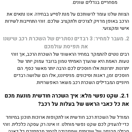
מסחריים בגדלים שונים.
הצוות שלנו עומד לרשותכם על מנת לסייע בבחירה. אנו נתאים את
הרכב באופן מדויק לצרכים ולתקציב שלכם. זוהי התחייבות לשירות
אישי ומקצועי.
2. מעבר למחיר: 3 רבדים נסתרים של השכרת רכב שישנו
את תפיסת עולמכם
רבים נוטים להתמקד במחיר הראשוני של השכרת הרכב, אך זוהי
טעות. האמת היא שהערך האמיתי טמון ברובד עמוק יותר של
יתרונות. יתרונות אלו חוסכים לכם הרבה יותר מאשר כסף. הם
חוסכים זמן, דאגות וסיכונים. מניסיוננו, אלו הם שלושה רבדים
חיוניים המבדילים השכרת רכב משאר האפשרויות.
2.1. שקט נפשי מלא: איך השכרה חודשית מונעת מכם
את כל כאבי הראש של בעלות על רכב?
המודל של השכרת רכב חודשית או לתקופות ארוכות תוכנן במיוחד
כדי להעניק לכם שקט נפשי מוחלט. זו אינה רק עסקה כלכלית. זוהי
חבילה מקיפה של שירותים שתפקידה להסיר מכתפיכם כל דאגה