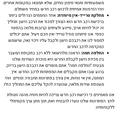
משמעותיות ותנאי מימון נוחים, שלא תמצאו במקומות אחרים.
זוהי הזדמנות אמיתית לרכוש רכב חדש במחיר משתלם.
מחלקת טרייד-אין מיוחדת:
אחד החסמים הגדולים ביותר
ברכישת רכב חדש הוא הצורך למכור את הרכב הישן. תהליך
זה יכול להיות ארוך, מייגע ולעיתים קרובות מלווה בהפסד
כספי. אנו פיתחנו מודל טרייד-אין חכם ויעיל. אתם יכולים
למסור לנו את רכבכם הישן ולקבל עליו זיכוי נאה, שישמש
כמקדמה לרכב החדש.
החלפה חמה:
הדאגה מלהישאר ללא רכב בתקופת המעבר
בין מכירת הישן לקבלת החדש היא מוכרת. השירות שלנו
מבטיח "החלפה חמה". אתם מוסרים את רכבכם הישן בדיוק
ברגע שבו אתם מקבלים את המפתחות לרכב החדש. אין
המתנה, אין אי נוחות, אין צורך בפתרונות תחבורה זמניים. זוהי
מעטפת שירות מלאה, שנועדה להקל עליכם את התהליך כולו.
אנו מאמינים כי רכישת רכב חדש צריכה להיות חוויה מהנה ונטולת
לחץ. הפתרונות שלנו נועדו להבטיח זאת, תוך מתן ערך מקסימלי
ללקוחותינו.