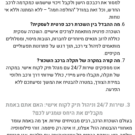
למסור את רכבכם הישן ולקבל זיכוי שישמש כמקדמה לרכב
החדש, וכל זאת במודל "החלפה חמה" – ללא המתנה וללא אי
נוחות.
מה ההבדל בין השכרת רכב פרטית לעסקית?
השכרה פרטית מותאמת לצרכים אישיים. השכרה עסקית
כוללת לרוב תנאים מיוחדים לחברות, הטבות מיסוי, ומסלולים
מותאמים לניהול צי רכב, תוך דגש על פתרונות תפעוליים
מקיפים.
מה קורה במקרה של תקלה ברכב השכור?
אנו מספקים שירות 24/7 עם מנהל תיק לקוח אישי. במקרה
של תקלה, תקבלו סיוע מיידי, כולל שירותי דרך ורכב חלופי
במידת הצורך, במטרה להבטיח את המשך נסיעתכם ללא
הפרעה.
3. שירות 24/7 וניהול תיק לקוח אישי: האם אתם באמת
מקבלים את היחס שמגיע לכם?
בעולם השכרת הרכב, רבים מבטיחים שירות. אך מה באמת עומד
מאחורי ההבטחה הזו? אצלנו, זו אינה רק סיסמה. זוהי פילוסופיה