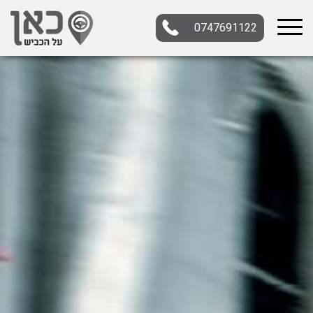
0747691122
בחר תתקטגוריה
בחר מיקום
הכל
צפון
מרכז
דרום
במרכז
בצפון
בירושלים
ירושלים
בחיפה