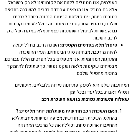
העולמית, אנו מסוגלים ללוות את לקוחותינו לא רק בישראל
אלא גם בחו"ל. אנו מוצאים עבורכם רכבים להשכרה בתנאים
הטובים ביותר, עם פוליסת הביטוח הנכונה ביותר לצרכים
שלכם, ובמחיר אטרקטיבי במיוחד. זה כולל לעיתים קרובות
גם אפשרות לביטול השתתפות עצמית מלא במקרה של נזק
לרכב השכור.
טיפול מלא בפרטים הקטנים:
השכרת רכב בחו"ל יכולה
להיות מורכבת מבחינת סוגי הביטוחים, תנאי ההשכרה
והתקנות המקומיות. אנו מטפלים בכל הפרטים הללו עבורכם,
מבטיחים שקיפות מלאה ושקט נפשי, כך שתוכלו להתמקד
בהנאה מהטיול שלכם.
המחויבות שלנו היא לספק פתרונות ניידות גלובליים, איכותיים
ונטולי דאגות, בכל יעד ובכל זמן.
שאלות ותשובות נפוצות בנושא השכרת רכב:
האם השכרת רכב חודשית משתלמת יותר מליסינג?
בהחלט. השכרת רכב חודשית מציעה גמישות מירבית ללא
התחייבות ארוכת טווח, וכוללת את כל מרכיבי האחזקה