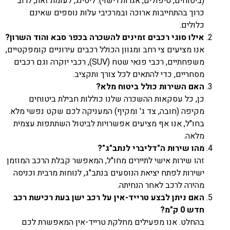
(ביטוחים, טיפולים, אגרות רישוי). ליסינג, לעומת זאת, לרוב
כרוך בהתחייבות ארוכה ובמרכיבי עלות נוספים שאינם
כלולים.
אילו סוגי רכבים זמינים להשכרה בכפר סבא והוד השרון?
אנו מציעים צי רחב ומגוון הכולל רכבים עירוניים קומפקטיים,
משפחתיים, רכבי פנאי שטח (SUV), רכבי יוקרה וגם רכבים
מסחריים, כדי להתאים לכל צורך ותקציב.
האם השירות כולל ביטוח מלא?
כן, כל עסקאות ההשכרה שלנו כוללות חבילת ביטוחים
מקיפה (חובה, צד ג' ומקיף) המעניקה לכם שקט נפשי מלא.
בחו"ל, אנו אף מציעים אפשרויות לביטול השתתפות עצמית
מלאה.
מהו שירות ה"דליברי לנתב"ג"?
זהו שירות אישי לתיירים מחו"ל, המאפשר קבלת הרכב המוזמן
ישירות לפתח יציאת הנוסעים בנתב"ג, לנוחות מרבית וכניסה
מהירה לרכב לאחר הנחיתה.
האם ניתן לבצע טרייד-אין על רכב ישן בעת רכישת רכב
חדש 0 ק"מ?
בהחלט. אנו מפעילים מחלקת טרייד-אין המאפשרת לכם