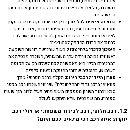
אינסופי בביטוחים, טסטים, רישוי וטיפולים תקופתיים.
בהשכרה, כל אלו מטופלים עבורכם. זהו חיסכון עצום בזמן
ובמשאבים.
התאמה אישית לכל צורך:
בין אם אתם זקוקים לרכב קטן
וחסכוני לנסיעות בעיר, רכב משפחתי מרווח, או רכב יוקרה
לאירוע מיוחד – צי הרכבים הזמין להשכרה מאפשר לכם
לבחור את הדגם המדויק לסיטואציה.
חיסכון כלכלי בלתי צפוי:
בעוד שרכישה דורשת השקעה
ראשונית גבוהה וירידת ערך משמעותית, השכרה מבטלת את
המרכיבים הללו. היא מאפשרת לכם לשלם רק על תקופת
השימוש, בתוספת שירותי תחזוקה וביטוח כלולים.
פתרון מיידי למצבי חירום:
תקלה ברכב הפרטי? צורך
פתאומי ברכב גדול יותר להובלה? שירותי השכרת רכב בכפר
סבא ובהוד השרון מספקים מענה מהיר ויעיל, לרוב תוך שעות
ספורות, מה שמבטיח שלא תיתקעו לעולם.
1.2. רכב חלופי, רכב לביקור משפחתי או אולי רכב
יוקרה: איזה רכב הכי מתאים לכם היום?