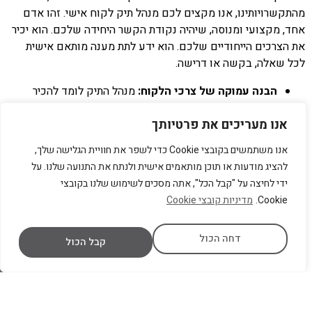
מהתקשרויותינו, אנו מקצים לכם מנהל תיק לקוח אישי. זהו אדם
אחד, מקצועי ומנוסה, שיהיה נקודת הקשר היחידה שלכם. הוא יכיר
את הצרכים הייחודיים שלכם. הוא ידע לתת מענה מותאם אישית
לכל שאלה, בקשה או דרישה.
הבנה עמוקה של צרכי הלקוח:
מנהל התיק לומד להכיר
אתכם באופן אישי, מבין את דפוסי השימוש שלכם ברכב, את
אנו מעריכים את פרטיותך
העדפותיכם ואת כל הפרטים הרלוונטיים. זה מאפשר לו
להציע פתרונות פרואקטיביים ולא רק תגובתיים.
אנו משתמשים בקובצי Cookie כדי לשפר את חוויית הגלישה שלך,
ליווי צמוד לכל אורך הדרך:
הוא מלווה אתכם מרגע חתימת
להציג מודעות או תוכן מותאמים אישית ולנתח את התנועה שלנו. על
ההסכם, דרך כל תקופת ההשכרה או השימוש, ועד לסיום. זהו
ידי לחיצה על "קבל הכל", אתה מסכים לשימוש שלנו בקובצי
פרטנר לניידות שלכם.
Cookie.
מדיניות קובצי Cookie
טיפול מהיר ויעיל בפניות:
במקום להתמודד עם מוקדים
שונים ועם נציגים מתחלפים, מנהל התיק שלכם הוא הכתובת
דחה הכול
היחידה. הוא אחראי לטפל בפניותיכם באופן מהיר, יעיל
קבל הכול
ומקצועי.
פתרונות מותאמים אישית:
בזכות ההיכרות העמוקה, מנהל
התיק יכול להציע לכם הצעות ייחודיות, לשדרג את השירות
בעת הצורך, או להתאים את תנאי ההשכרה לשינויים בצרכים