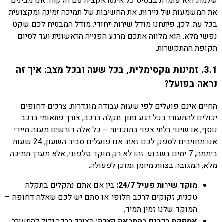
שלמה. היא עומדת בבסיס כל אינטראקציה עם הלקוח. אנו מבינים
את המשמעות של ניידות. את החשיבות של תמיכה זמינה ומקצועית
בכל עת. לכן, פיתחנו מודל שירות ייחודי. מודל המבטיח לכם שקט
נפשי מלא. הוא מלווה אתכם מרגע הפנייה הראשונית ועד לסיום
תקופת ההתקשרות.
3.1. זמינות מקסימלית, בכל שעה ובכל מצב: איך זה
נראה בפועל?
החיים אינם פועלים לפי שעות עבודה מוגדרות. צרכים דחופים
יכולים להתעורר בכל רגע נתון. תקלה ברכב, צורך פתאומי ברכב
נוסף, או שינוי בלתי צפוי בתוכניות – כל אלה דורשים מענה מיידי.
אנו מחויבים לספק לכם זאת. אנו פועלים סביב השעון, 24 שעות
ביממה, 7 ימים בשבוע. זהו לא רק מוקד טלפוני, אלא מערך תמיכה
מלא, המגובה בצוות מיומן ומוכן לפעולה.
מוקד שירות פעיל 24/7:
בין אם אתם נתקלים בתקלה
טכנית, זקוקים לרכב חלופי, או סתם יש לכם שאלה דחופה –
המוקד שלנו זמין תמיד.
אספקת רכבים בהתראה קצרה:
הצורך ברכב יכול להתעורר