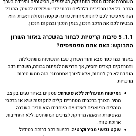
משחררת אתכם מנטל התחזוקה, הטיפולים, הביטוחים והירידה בערך
הרכב. כל אלו מרכיבים כלכליים וכרוני לוז שעלולים להעיק. המודל
הזה מאפשר לכם ליהנות מחווית נהיגה שקטה ונטולת דאגות. הוא
מבטיח לכם את הרכב הנכון, בזמן הנכון ובמקום הנכון.
1.1. 5 סיבות קריטיות לבחור בהשכרה באזור השרון
המבוקש: האם אתם מפספסים?
באזור כמו כפר סבא והוד השרון, שבו התשתיות משתכללות
והמרחקים קצרים יחסית, אך הדרישה לזמינות גבוהה, השכרת רכב
הופכת לא רק לנוחות, אלא לצורך אסטרטגי. הנה חמש סיבות
מרכזיות:
גמישות תפעולית ללא פשרות:
עסקים באזור נעים בקצב
מהיר. הצורך ברכבים מסחריים קלים לתקופות שיא או ברכבי
מנהלים מפוארים לאירועים מיוחדים הוא תדיר. השכרה
מאפשרת התאמה מדויקת לצרכים המשתנים, ללא התחייבות
ארוכת טווח.
שקט נפשי מבירוקרטיה:
רכישת רכב כרוכה בטיפול