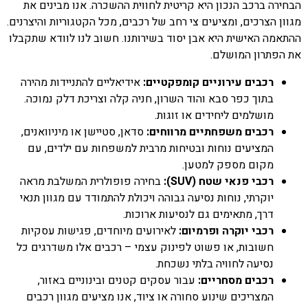
הבחירה ברכב הנכון היא קריטית לחווית ההשכרה. אנו מבינים את
מגוון הצרכים, ומציעים צי רחב של רכבים, מכל הקטגוריות והיצרנים.
ההתאמה האישית היא אבן יסוד בשירותנו. חשוב לנו לוודא שתקבלו
את הפתרון המושלם.
רכבים עירוניים קומפקטיים:
אידיאליים להתניידות מהירה
בתוך כפר סבא והוד השרון, חניה קלה וצריכת דלק נמוכה.
מושלמים ליחידים או זוגות.
רכבים משפחתיים מרווחים:
סדאן, סטיישן או מיניוואנים,
המציעים נוחות ובטיחות מרבית למשפחות עם ילדים, עם
מקום מספק למטען.
רכבי פנאי שטח (SUV):
בחירה פופולרית המשלבת מראה
יוקרתי, נוחות נסיעה גבוהה ויכולת להתמודד עם מגוון תנאי
דרך, מתאימים גם לנסיעות ארוכות.
רכבי יוקרה ופרמיום:
לאירועים מיוחדים, פגישות עסקיות
חשובות, או פשוט לפינוק עצמי – רכבים אלו משדרגים כל
נסיעה לחוויה בלתי נשכחת.
רכבים מסחריים:
עבור עסקים קטנים ובינוניים באזור,
המצריכים שינוע סחורה או ציוד, אנו מציעים מגוון רכבים