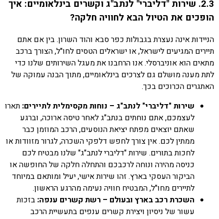
2.3. שירות "דליברי" לנתב"ג וקשרים בינלאומיים: איך
הופכים את הטיול הבא לחוויה חלקה?
הניידות אינה נעצרת בגבולות כפר סבא והוד השרון. בין אם אתם
תיירים המגיעים לישראל, או ישראלים הטסים לחו"ל, הצורך ברכב
מתאים הוא אוניברסלי. אנו הרחבנו את מעגל השירותים שלנו כדי
לתת מענה מושלם גם לצרכים בינלאומיים, מתוך הבנה עמוקה של
האתגרים הכרוכים בכך.
שירות "דליברי" לנתב"ג – נוחות מקסימלית לתיירים:
תארו
לעצמכם, אתם נוחתים בנתב"ג לאחר טיסה ארוכה, וברגע
שאתם יוצאים מפתח יציאת הנוסעים, הרכב המוזמן כבר
ממתין לכם. אין צורך לחפש דלפקי השכרה, לגרור מזוודות או
לחכות בתורים. שירות "דליברי לנתב"ג" שלנו מבטיח לכם
כניסה מהירה ונוחה לרכבכם והתחלה חלקה של החופשה או
הביקור העסקי בארץ. זהו שירות אישי, יעיל ומותאם במיוחד
לתיירים מחו"ל, המבטיח חוויה נעימה מהרגע הראשון.
השכרת רכב בארץ ובעולם – רשת קשרים ענפה:
בזכות
עשור של ניסיון ויצירת קשרים ענפים בתעשיית הרכב