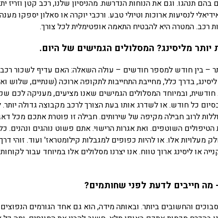
בהם תנהגו. וגם את הנוחות הנדרשת. מהניסיון שלנו, רכב קטן וזריז ית
ידיאלי לנסיעות ארוכות וטיולי טבע. ורכבי יוקרה או סאלון יספקו מענה
ות רכב. המטרה היא להבטיח התאמה אופטימלית לכל צורך.
ותר מליסינג? המסלולים הגמישים של היום.
ר – בין חודש למספר חודשים – עולה השאלה: האם עדיף לשכור רכב ל
סינג, בדרך כלל, מחייבת התחייבות לתקופה ארוכה (שנתיים, שלוש ואף
חודשית, ובמיוחד המסלולים הגמישים שאנו מציעים, מעניקה לכם שקט 
סיום כל חודש. או לשדרג אותו בעת הצורך לרכב מקבוצה גדולה יותר. 
ללות לרוב חבילה מקיפה של שירותים. חבילה זו פוטרת אתכם מכל דאג
 הטיפולים השוטפים. ואת אגרות הרישוי. אתם פשוט נוהגים ונהנים. כל 
מעלויות אלו. או להיות כפופים למגבלות קילומטראז' ועוד. זוהי דרך
ייה או ליסינג ארוך טווח. אנו יצרנו מסלולים אלו במיוחד עבור לקוחות
– מה חייבים לדעת לפני שחותמים?
וכים והחשובים ביותר. ובאותה מידה, הוא גם אחד הגורמים הנפוצים 