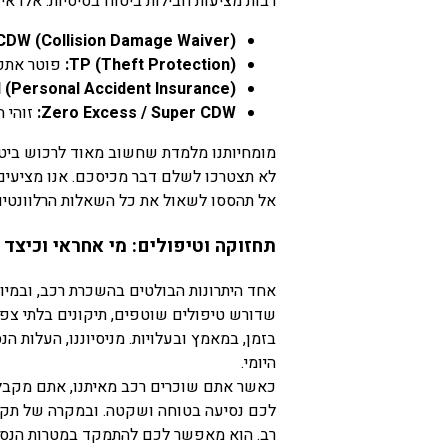
רבות מציעות חבילות ביטוח בסיסיות. אלו א
CDW (Collision Damage Waiver):
TP (Theft Protection):
פוטר אתכם
 (Personal Accident Insurance):
Zero Excess / Super CDW:
זוהי 
מומחיותנו מלמדת שחשוב מאוד לרכוש ביט
לא תצטרכו לשלם דבר מכיסכם. אנו מציעים 
אל תהססו לשאול את כל השאלות הרלוונטיות
תחזוקה וטיפולים: מי אחראי וכיצד
אחד היתרונות הבולטים בהשכרת רכב, ובמיו
שדורש טיפולים שוטפים, תיקונים בלתי צפו
בזמן, במאמץ ובעלויות. מניסיוננו, העלות 
היומי.
כאשר אתם שוכרים רכב מאיתנו, אתם מקבלים
לכם נסיעה בטוחה ושקטה. ובמקרה של תקלה
רב. הוא מאפשר לכם להתמקד במטרות הנסיע