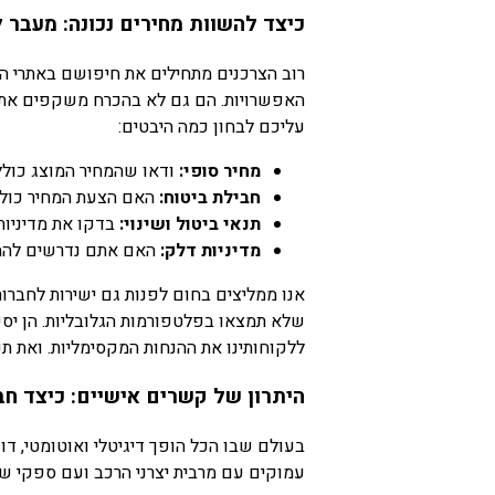
כיצד להשוות מחירים נכונה: מעבר 
רוב הצרכנים מתחילים את חיפושם באתרי הש
האפשרויות. הם גם לא בהכרח משקפים את המ
עליכם לבחון כמה היבטים:
מחיר סופי:
ודאו שהמחיר המוצג כולל 
חבילת ביטוח:
האם הצעת המחיר כוללת
תנאי ביטול ושינוי:
בדקו את מדיניות
מדיניות דלק:
האם אתם נדרשים להחזי
אנו ממליצים בחום לפנות גם ישירות לחברות
שלא תמצאו בפלטפורמות הגלובליות. הן יספ
ללקוחותינו את ההנחות המקסימליות. ואת תנ
היתרון של קשרים אישיים: כיצד חב
בעולם שבו הכל הופך דיגיטלי ואוטומטי, דו
עמוקים עם מרבית יצרני הרכב ועם ספקי שיר