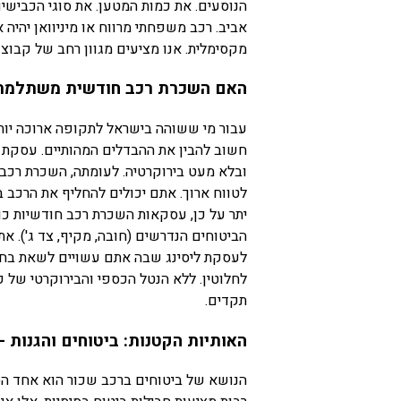
הנוסעים. את כמות המטען. את סוגי הכבישים 
אביב. רכב משפחתי מרווח או מיניוואן יהיה א
מקסימלית. אנו מציעים מגוון רחב של קבוצ
האם השכרת רכב חודשית משתלמת י
עבור מי ששוהה בישראל לתקופה ארוכה יות
חשוב להבין את ההבדלים המהותיים. עסקת לי
ובלא מעט בירוקרטיה. לעומתה, השכרת רכב 
לטווח ארוך. אתם יכולים להחליף את הרכב ב
יתר על כן, עסקאות השכרת רכב חודשיות כו
הביטוחים הנדרשים (חובה, מקיף, צד ג'). את
לעסקת ליסינג שבה אתם עשויים לשאת בחלק 
לחלוטין. ללא הנטל הכספי והבירוקרטי של קנ
תקדים.
האותיות הקטנות: ביטוחים והגנות 
הנושא של ביטוחים ברכב שכור הוא אחד הסב