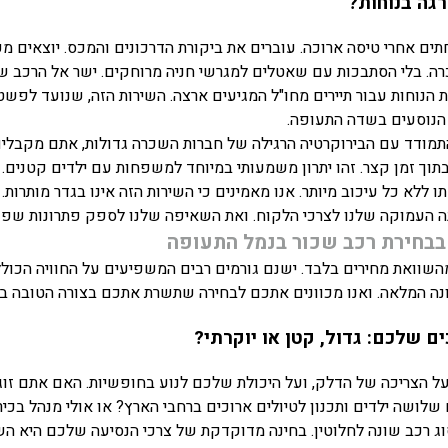
רגה בנוחות?
ים אחרי טיסה ארוכה. עוברים את ביקורת הדרכונים והמכס. יוצאים מ
ה. בלי הסתבכות עם שאטלים למגרשי חניה מרוחקים. ישר אל הרכב שלכם
 הנוחות עבור תיירים מחו"ל המגיעים ארצה. השירות הזה, שנועד לפ
 הנוסעים בשדה התעופה.
תמודד עם הבירוקרטיה הרגילה של חברות השכרה גדולות, אתם מקבלים 
 בתוך זמן קצר. זהו יתרון משמעותי במיוחד למשפחות עם ילדים קטנים.
 ללא כל עיכוב מיותר. אנו מאמינים כי השירות הזה אינו בגדר מותרות.
נה העמוקה שלנו לצרכי הלקוח. ואת השאיפה שלנו לספק פתרונות שפש
השוואת מחירים בלבד. ישנם גורמים רבים המשפיעים על החוויה הכוללת
ונה המלאה. ואנו מכוונים אתכם לבחירה שתשרת אתכם בצורה הטובה ביו
 שלכם: גדול, קטן או יוקרתי?
 על הצריכה של הדלק, ועל היכולת שלכם לנוע בחופשיות. האם אתם 
שלושה ילדים ותכנון לטיולים ארוכים ברחבי הארץ? או אולי מנהל בכיר
ג רכב שונה לחלוטין. בחינה מדוקדקת של צרכי הנסיעה שלכם היא ה