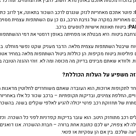
ינן בהכרח מכסות אתכם באופן מלא. חשוב להבין את המונחים. ומה כל 
פוטר אתכם מאחריות לנזק שנגרם לרכב השכור בתאונה, אך לרוב כול
 מאחריות במקרה של גניבת הרכב, גם כן עם השתתפות עצמית מסוימ
PAI
ביטוח תאונות אישיות לנוסעים ברכב.
הרחבת ביטוח. היא מבטלת או מפחיתה באופן דרמטי את דמי ההשתתפות 
וח שיבטל השתתפות עצמית מלאה. הדבר מעניק שקט נפשי מוחלט. במ
פוליסות ביטוח מקיפות. הן כוללות ביטול השתתפות מלאה במחיר אטרק
. ולוודא שאתם מבינים בדיוק מה מכוסה ומה לא. זוהי ההגנה הטובה ב
 זה משפיע על העלות הכוללת?
חד לתקופות ארוכות, הוא העובדה שאתם משוחררים לחלוטין מדאגות ת
יים, החלפת צמיגים, ובדיקות תקופתיות – ברכב שכור כל אלו באחריות
הנסתרת של תחזוקת רכב פרטי יכולה להגיע לאלפי שקלים בשנה. בהשכרה
 רכב מתוחזק היטב. הוא עובר בדיקות קפדניות לפני כל השכרה. וכל
 לא צפויה, יש לכם כתובת אחת ברורה – חברת ההשכרה. אנו דואגים 
ה שלכם. בין אם הן עסקיות או פנאי.