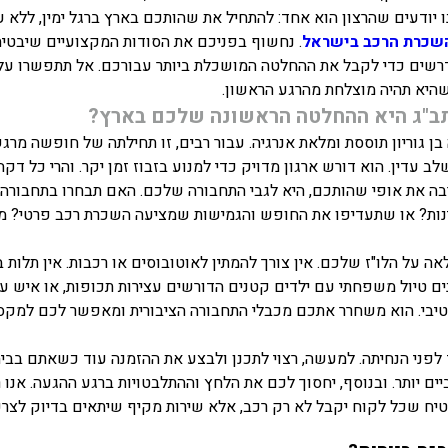
ו יודעים שהרצון הוא אחד: להתחיל את שהותכם בארץ ברגל ימין, ללא ע
שכרת הרכב בישראל
. נחשוף בפניכם את הסודות המקצועיים שיבטיחו
דרשים כדי לקבל את ההחלטה המושכלת ביותר עבורכם. אל תתפשרו ע
 שהיא תהיה מוצלחת מהרגע הראשון.
תב"ג היא ההחלטה הראשונה שלכם בארץ?
ן גוריון תוססת ומלאת אנרגיה. עבור רבים, זו תחילתה של חופשה מרג
עדין. הוא דורש ארגון מדויק כדי למנוע בזבוז זמן יקר. והרי כל דק
ה את אופי שהותכם, היא לגבי התחבורה שלכם. האם תבחרו בתחבורה 
מינות? או שתעדיפו את החופש והגמישות שמציעה השכרת רכב פרטי? מהנ
 על הלו"ז שלכם. אין צורך להמתין לאוטובוסים או רכבות. אין תלות 
ים טיול משפחתי עם ילדים קטנים הדורשים עצירות תכופות, או איש 
יבי. הוא משחרר אתכם מכבלי התחבורה הציבורית ומאפשר לכם למקסם 
פני הנחיתה. למעשה, רצוי לתכנן ולבצע את ההזמנה עוד כשאתם בבית.
ים יותר. ובנוסף, יחסוך לכם את הלחץ וההתלבטויות ברגע ההגעה. אנו רו
יח שכל לקוח יקבל לא רק רכב, אלא שירות מקיף שיתאים בדיוק לצרכי