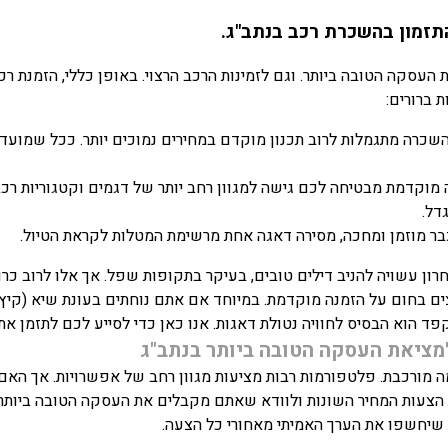
תזמון בהשכרת רכב בנתב"ג.
 העסקה הטובה ביותר. וגם לזמינות הרכב הרצוי. באופן כללי, הזמנת 
 ברורים:
שכרה מתגמלות לרוב תכנון מוקדם במחירים נמוכים יותר. ככל שמועד
מוקדמת מבטיחה לכם גישה למגוון רחב יותר של דגמים וקטגוריות רכב.
דל.
 מוזמן ומחכה, מסירה דאגה אחת מרשימת המטלות לקראת הטיול.
ן עשויה להניב דילים טובים, בעיקר בתקופות שפל. אך אלו לרוב כרוכ
צים בחום על הזמנה מוקדמת. במיוחד אם אתם נוחתים בעונת שיא (קיץ,
קפד הוא הבסיס לחוויה נטולת דאגות. אנו כאן כדי לסייע לכם לתזמן את
ה מורכבת. פלטפורמות רבות מציעות מגוון רחב של אפשרויות. אך הא
הצעות המחיר השונות ולוודא שאתם מקבלים את העסקה הטובה ביותר
שיחשפו את הערך האמיתי מאחורי כל הצעה.