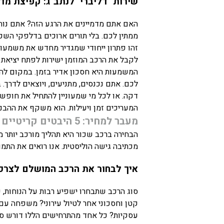
שירות "דליברי" לנתב"ג: קפיצת מד
האם אתם מדמיינים את הרגע הזה? אתם נוחת
ממתין לכם. בלי תורים ארוכים בדלפקי השכר
זהו פתרון ייחודי שמגדיר מחדש את משמעות
לקבל את הרכב המוזמן ישירות לפתח יציאת
המשמעות היא חסכון אדיר בזמן. במקום לה
לכם. אתם נכנסים, מתניעים, ויוצאים לדרך.
דקה. או לכל מי שמעוניין להתחיל את חופשתו
המעריכים זמן ויעילות. הוא משקף את ההב
מעבר למחיר: 5 היבטים קריטיים בבחירת רכב שכור בנמל התעופה
הבחירה ברכב שכור היא תהליך מורכב יותר מ
מכתיבה גישה הוליסטית. אנו רואים את התמ
איך לבחור את הרכב המושלם לצרכים
סוג הרכב שתבחרו ישפיע רבות על הנוחות,
קטן וחסכוני אחר לטיול עירוני? משפחה עם 
עסקיות? כל אחד מהתרחישים הללו דורש סו