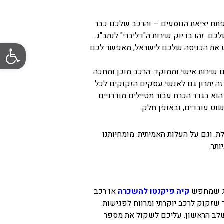
פתח יציאת הנוסעים – והרכב שלכם כבר
. זהו בדיוק שירות ה"דליברי" לנתב"ג.
פתח סרגל
שט את הכניסה שלכם לישראל, מאפשר לכם
שירות אישי וממוקד. הרכב מוכן ומחכה
 זה יתרון גם לאנשי עסקים הזקוקים לכל
 הוא בגדר הכרח עבור מטיילים מודרניים
וט עובדים, ובאופן חלק.
. וגם על העלות האמיתית. מומחיותנו
תר.
זוג שמחפש
קיה פיקנטו להשכרה
או
רכב
 שזקוק לרכב יוקרתי ומרווח לפגישות
שלב הראשון. עליכם לשקול את מספר