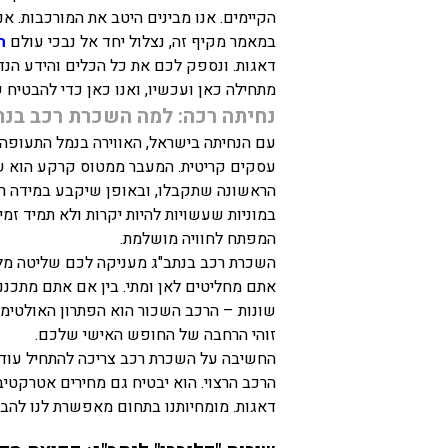
הקיימים. אנו מבינים היטב את המורכבות. אנ
במאמר מקיף זה, נצלול יחד אל נבכי עולם
ה
דאגות. ונספק לכם את כל הכלים והידע הנ
מתחילה כאן ועכשיו, ואנו כאן כדי להבטיח
נחיתה רכה: למה השכרת רכב בנ
עם הנחיתה בישראל, האווירה בנמל התעופה ב
עסקים קריטית. המעבר ממטוס קרקע הוא שלב 
הראשונה שתקבלו, ובאופן שיקבע במידה רב
במוניות שעשויות להיות יקרות ולא תמיד ז
המפתח לחוויה מושלמת.
השכרת רכב בנתב"ג מעניקה לכם שליטה מלאה
אתם מחליטים לאן ומתי. בין אם אתם מתכננ
שונות – הרכב השכור הוא הפתרון האולטימט
זוהי הרחבה של החופש האישי שלכם.
החשיבה על השכרת רכב צריכה להתחיל עוד ל
הרכב הרצוי. הוא יבטיח גם מחירים אטרקטיבי
דאגות. מומחיותנו בתחום מאפשרת לנו להבט