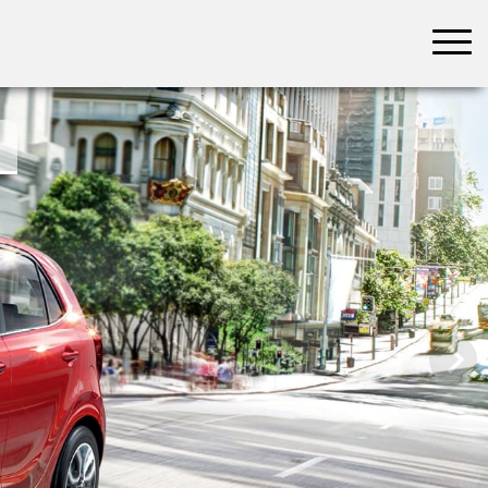
בחר תתקטגוריה
בחר מיקום
הכל
צפון
מרכז
דרום
במרכז
בצפון
בירושלים
ירושלים
בחיפה