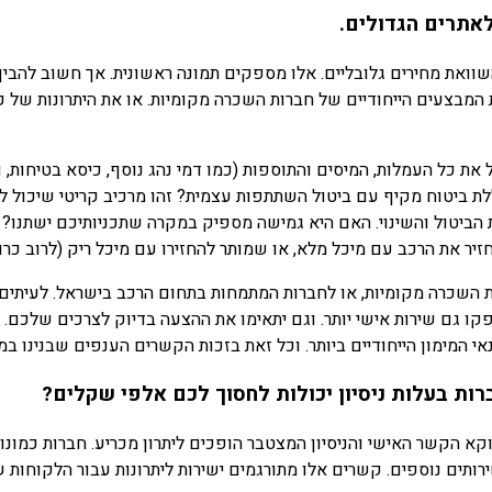
לאתרים הגדולים.
וואת מחירים גלובליים. אלו מספקים תמונה ראשונית. אך חשוב להבין
בצעים הייחודיים של חברות השכרה מקומיות. או את היתרונות של קשר
את כל העמלות, המיסים והתוספות (כמו דמי נהג נוסף, כיסא בטיחות, ו
 ביטוח מקיף עם ביטול השתתפות עצמית? זהו מרכיב קריטי שיכול ל
 הביטול והשינוי. האם היא גמישה מספיק במקרה שתכניותיכם ישתנו?
ר את הרכב עם מיכל מלא, או שמותר להחזירו עם מיכל ריק (לרוב כרוך
 השכרה מקומיות, או לחברות המתמחות בתחום הרכב בישראל. לעיתים קרו
קו גם שירות אישי יותר. וגם יתאימו את ההצעה בדיוק לצרכים שלכם. 
אי המימון הייחודיים ביותר. וכל זאת בזכות הקשרים הענפים שבנינו ב
רות בעלות ניסיון יכולות לחסוך לכם אלפי שקלים?
וקא הקשר האישי והניסיון המצטבר הופכים ליתרון מכריע. חברות כמונ
ותים נוספים. קשרים אלו מתורגמים ישירות ליתרונות עבור הלקוחות ש