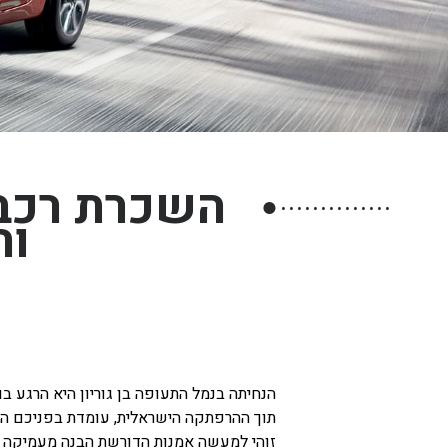
חיפה
באשדוד
בפתח תקווה
בנתניה
בבאר שבע
השכרת רכב ב
בתל אביב
●
וה
רעננה
חולון
הנחיתה בנמל התעופה בן גוריון היא הרגע 
תוך ההרפתקה הישראלית, עומדת בפניכם החלט
זוהי למעשה אמנות הדורשת הבנה מעמיקה ש