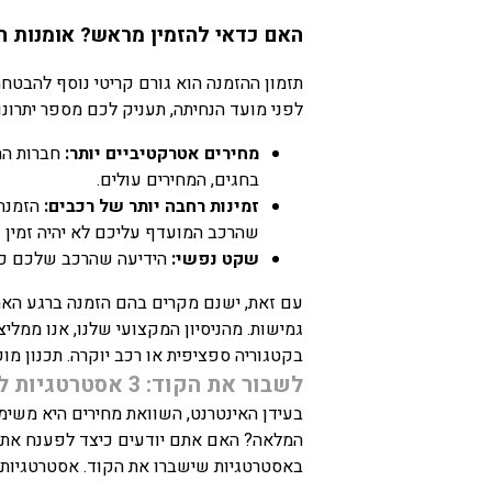
האם כדאי להזמין מראש? אומנות ה
תזמון ההזמנה הוא גורם קריטי נוסף להבטחת
לפני מועד הנחיתה, תעניק לכם מספר יתרונות
מחירים אטרקטיביים יותר:
חברות הה
בחגים, המחירים עולים.
זמינות רחבה יותר של רכבים:
הזמנה 
שהרכב המועדף עליכם לא יהיה זמין ג
שקט נפשי:
הידיעה שהרכב שלכם כבר
עם זאת, ישנם מקרים בהם הזמנה ברגע האחרו
גמישות. מהניסיון המקצועי שלנו, אנו ממלי
בקטגוריה ספציפית או רכב יוקרה. תכנון מו
לשבור את הקוד: 3 אסטרטגיות למציאת העסקה הטובה ביותר בנתב"ג
בעידן האינטרנט, השוואת מחירים היא משימ
המלאה? האם אתם יודעים כיצד לפענח את 
באסטרטגיות שישברו את הקוד. אסטרטגיות 