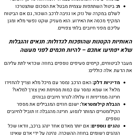
ת:
ביטול השתתפות עצמית מבטל את הסכום שתצטרכו
לשלם במקרה של נזק או גניבה לרכב השכור, גם אם הביטוח
המקיף מכסה את האירוע. הוא מעניק שקט נפשי מלא ומגן
עליכם מפני חיובים בלתי צפויים.
האותיות הקטנות שהופכות לגדולות: תנאים והגבלות
שלא יפתיעו אתכם – להיות חכמים לפני מעשה
מעבר לביטוחים, קיימים סעיפים נוספים בחוזה שכדאי לתת עליהם
את הדעת. אלה כוללים:
מדיניות דלק:
האם הרכב נמסר עם מיכל מלא וצריך להחזירו
מלא? או שמא נמסר עם כמות מסוימת ואין צורך למלאו?
חריגה ממדיניות זו עלולה לגרור חיובים גבוהים.
הגבלת קילומטראז':
ישנם חוזים המגבילים את מספר
הקילומטרים המותר לנסוע. חריגה מהגבלה זו תוביל לחיובים
נוספים.
נהגים נוספים:
אם יותר מאדם אחד ינהג ברכב, וודאו שכל
הנהגים רשומים בחוזה ההשכרה. נהיגה על ידי אדם שאינו