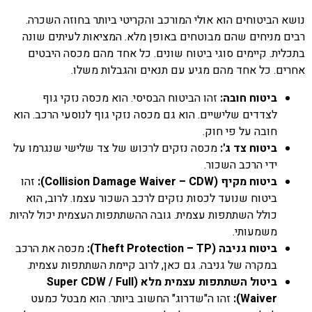
נושא הביטוחים הוא אולי המורכב והקריטי ביותר בחוזה השכרה.
רבים מניחים שהם מבוטחים באופן מלא. המציאות לעיתים שונה
בתכלית. קיימים סוגי ביטוח שונים. כל אחד מהם מכסה היבטים
אחרים. כל אחד מהם מגיע עם תנאים והגבלות משלו.
ביטוח חובה:
זהו הביטוח הבסיסי. הוא מכסה נזקי גוף
לצדדים שלישיים. הוא גם מכסה נזקי גוף לנוסעי הרכב. הוא
חובה על פי חוק.
ביטוח צד ג':
מכסה נזקים לרכוש של צד שלישי שנגרמו על
ידי הרכב השכור.
ביטוח מקיף (Collision Damage Waiver – CDW):
זהו
ביטוח שנועד לכסות נזקים לרכב השכור עצמו. לרוב, הוא
כולל השתתפות עצמית. גובה ההשתתפות העצמית יכול להיות
משמעותי.
ביטוח גניבה (Theft Protection – TP):
מכסה את הרכב
במקרה של גניבה. גם כאן, לרוב קיימת השתתפות עצמית.
ביטול השתתפות עצמית מלא (Super CDW / Full
Waiver):
זהו ה"שדרוג" החשוב ביותר. הוא מבטל כמעט