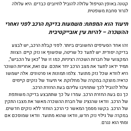
קטנה באופן הטיפול עלולה להוביל לחיובים כבדים. היא עלולה
לגרור סחבת משפטית.
תיעוד הוא המפתח: משמעות בדיקת הרכב לפני ואחרי
ההשכרה – להיות עין אובייקטיבית
זהו אחד הסעיפים החשובים ביותר. לפני קבלת הרכב, יש לבצע
בדיקה יסודית. יש לתעד כל שריטה, שפשוף או נזק קיים. הצוות
המקצועי של חברות השכרה רציניות, כמו זו של "כאן על הכביש",
תמיד ידאג לתעד את מצב הרכב יחד אתכם. עם זאת, אחריות השוכר
היא לוודא שכל נזק מתועד. צלמו תמונות או סרטונים. אלה ישמשו
כראיה מוצקה במקרה של מחלוקת. אי תיעוד של נזקים קיימים
עלול להוביל לכך שתחויבו עליהם בעת החזרת הרכב.
כך גם בעת החזרת הרכב. עמדו על כך שתתבצע בדיקה משותפת
של הרכב. וודאו שהנציג של חברת ההשכרה מאשר את מצבו התקין
של הרכב. בקשו מסמך המאשר כי הרכב הוחזר ללא נזקים חדשים.
במקרה של גילוי נזק חדש, וודאו שהוא מתועד. וודאו שמוסכם אם
ומתי הוא נגרם.