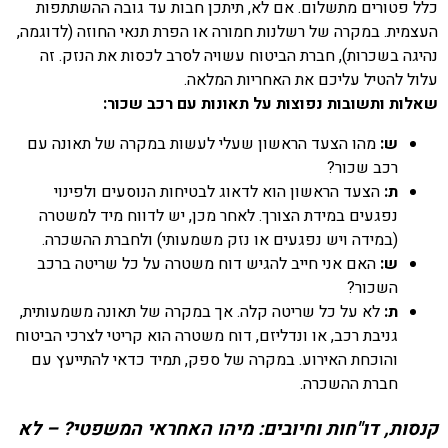
כלל פטורים מתשלום. אם לא, תיתכן חבות עד גובה ההשתתפות
העצמית. במקרה של רשלנות חמורה או הפרת תנאי החוזה (לדוגמה,
נהיגה בשכרות), חברת הביטוח עשויה לסרב לכסות את הנזק. זה
עלול להטיל עליכם את האחריות המלאה.
שאלות ותשובות נפוצות על תאונות עם רכב שכור:
ש:
מהו הצעד הראשון שעלי לעשות במקרה של תאונה עם
רכב שכור?
ת:
הצעד הראשון הוא לדאוג לבטיחות הנוסעים ולפינוי
נפגעים במידת הצורך. לאחר מכן, יש לדווח מיד למשטרה
(במידה ויש נפגעים או נזק משמעותי) ולחברת ההשכרה.
ש:
האם אני חייב להגיש דוח משטרה על כל שריטה ברכב
השכור?
ת:
לא על כל שריטה קלה. אך במקרה של תאונה משמעותית,
גניבת רכב, או ונדליזם, דוח משטרה הוא קריטי לצרכי הביטוח
והוכחת האירוע. במקרה של ספק, תמיד כדאי להתייעץ עם
חברת ההשכרה.
קנסות, דו"חות וחיובים: מיהו האחראי המשפטי? – לא