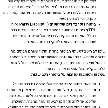
לחלוטין את חובתכם לשלם השתתפות עצמית במקרה של
נזק או גניבה. חברות כמו "כאן על הכביש" מציעות חבילות
ביטוח הכוללות ביטול השתתפות מלאה במחיר אטרקטיבי. זהו
נתון קריטי לשקט נפשי.
ביטוח נזקי צדדים שלישיים (Third Party Liability –
TPL):
ביטוח זה חשוב במיוחד כאשר אתם שוכרים רכב
בחו"ל. הוא מכסה נזקים לצדדים שלישיים. הוא מבטיח
שתהיו מכוסים בהתאם לחוקי המדינה המארחת.
שימו לב היטב לסעיפי הביטוח בחוזה. וודאו שאתם מבינים מה
מכוסה ומה לא. בדקו את גובה ההשתתפות העצמית. אל תהססו
לשאול שאלות. מהנסיון שלנו, המענה לשאלות אלו יכול למנוע
אלפי שקלים של הוצאות מיותרות בעתיד.
שאלות ותשובות נפוצות על ביטוחי רכב שכור:
ש:
האם ביטוח הרכב הפרטי שלי מכסה גם רכב שכור?
ת:
ברוב המקרים, פוליסות ביטוח לרכב פרטי אינן מכסות רכב
שכור באופן מלא. יש לבדוק את תנאי הפוליסה הספציפית
שלכם, אך לרוב תזדקקו לביטוח נוסף מחברת ההשכרה.
ש:
מהו "ביטול השתתפות עצמית" ולמה הוא כל כך חשוב?