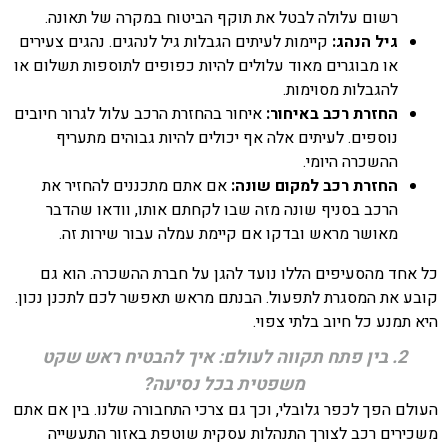
רשום עלולה לבטל את תוקף הביטוח במקרה של תאונה.
גיל הנהג:
קיימות לעיתים הגבלות גיל לנהגים. נהגים צעירים
או מבוגרים מאוד עלולים להיות כפופים לתוספות תשלום או
להגבלות מסוימות.
החזרת רכב באיחור:
איחור בהחזרת הרכב עלול לגרור חיובים
נוספים. לעיתים אלה אף יכולים להיות גבוהים מתעריף
ההשכרה היומי.
החזרת רכב למקום שונה:
אם אתם מתכננים להחזיר את
הרכב בסניף שונה מזה שבו לקחתם אותו, וודאו שהדבר
מאושר מראש ובדקו אם קיימת עמלה עבור שירות זה.
כל אחד מהסעיפים הללו נועד להגן על חברת ההשכרה. הוא גם
קובע את המסגרת לתפעול. הבנתם מראש תאפשר לכם לתכנן נכון.
היא תמנע כל חיוב בלתי צפוי.
2. בין פתח תקווה לעולם: איך להבטיח ראש שקט
משפטית בכל נסיעה?
העולם הפך לכפר גלובלי, וכך גם צרכי התחבורה שלנו. בין אם אתם
משכירים רכב לצורך התנהלות עסקית שוטפת באזור התעשייה