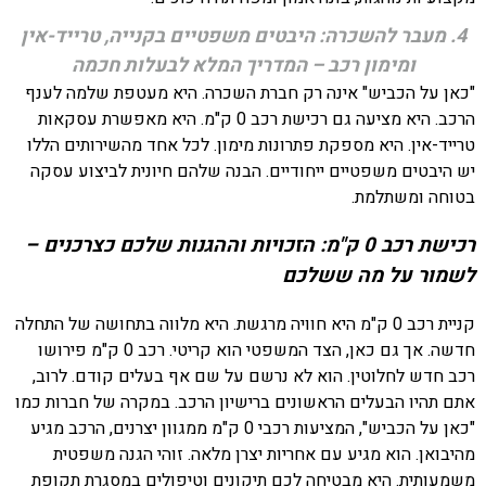
4. מעבר להשכרה: היבטים משפטיים בקנייה, טרייד-אין
ומימון רכב – המדריך המלא לבעלות חכמה
"כאן על הכביש" אינה רק חברת השכרה. היא מעטפת שלמה לענף
הרכב. היא מציעה גם רכישת רכב 0 ק"מ. היא מאפשרת עסקאות
טרייד-אין. היא מספקת פתרונות מימון. לכל אחד מהשירותים הללו
יש היבטים משפטיים ייחודיים. הבנה שלהם חיונית לביצוע עסקה
בטוחה ומשתלמת.
רכישת רכב 0 ק"מ: הזכויות וההגנות שלכם כצרכנים –
לשמור על מה ששלכם
קניית רכב 0 ק"מ היא חוויה מרגשת. היא מלווה בתחושה של התחלה
חדשה. אך גם כאן, הצד המשפטי הוא קריטי. רכב 0 ק"מ פירושו
רכב חדש לחלוטין. הוא לא נרשם על שם אף בעלים קודם. לרוב,
אתם תהיו הבעלים הראשונים ברישיון הרכב. במקרה של חברות כמו
"כאן על הכביש", המציעות רכבי 0 ק"מ ממגוון יצרנים, הרכב מגיע
מהיבואן. הוא מגיע עם אחריות יצרן מלאה. זוהי הגנה משפטית
משמעותית. היא מבטיחה לכם תיקונים וטיפולים במסגרת תקופת