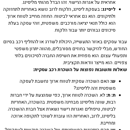
אחראית על אגרות הרישוי. זהו הבדל מהותי מליסינג.
ליסינג:
בעסקת ליסינג, הלקוח לרוב נושא באחריות לתחזוקה
ולתיקונים. הוא גם אחראי לביטוח. החוזה מחייב לטווח ארוך.
הוא כולל תנאי יציאה מורכבים. משפטית, זוהי עסקה בעלת
סיכונים גבוהים יותר עבור הלקוח.
עבור עסקים באזור התעשייה, היכולת לשדרג או להחליף רכב בסיום
החודש, מבלי להיקשר בחוזים מסורבלים, מהווה יתרון משפטי
ותפעולי עצום. הוא מפחית את חשיפת החברה לסיכונים בלתי
צפויים. הוא מייצר וודאות תקציבית.
שאלות ותשובות נפוצות על השכרת רכב עסקית:
ש:
האם השכרה עסקית לטווח ארוך נחשבת לעסקה
משפטית זהה לליסינג?
ת: ת:
לא. השכרה לטווח ארוך, כפי שמוצעת על ידי חברות
רבות, שונה מליסינג מבחינה משפטית. בהשכרה, האחריות
לביטוח, טיפולים ואגרות רישוי נשארת אצל חברת ההשכרה.
בליסינג, לרוב, האחריות הזו עוברת לשוכר לתקופה ארוכה
ומחייבת.
ש:
מהם היתרונות המשפטיים של השכרה חודשית לעסקים?