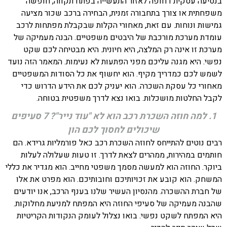
בנסיעה עסקית דחופה לאזור התעשייה בפתח תקווה, חופשה
משפחתית או צורך בתחבורה זמנית, הבחירה ברכב שכור מציעה
גמישות ונוחות. עם זאת, מאחורי הקלות שבקבלת מפתחות לרכב
עומדת מערכת מורכבת של היבטים משפטיים. הבנה מעמיקה של
מערכת זו אינה רק המלצה, היא חיונית. היא מבטיחה לכם שקט
נפשי. היא מגנה עליכם מפני הפתעות לא נעימות. המאמר הזה נועד
לשמש לכם כמדריך מקיף. הוא יחשוף את כל הסודות המשפטיים
מאחורי כל עסקת השכרה. הוא יעניק לכם את הידע הדרוש כדי
לקבל החלטות מושכלות. בואו נצא לדרך משפטית בטוחה.
1. למה חוזה השכרת רכב הוא לא "עוד נייר"? 7 סעיפים
שיכולים לחסוך לכם הון
רבים נוטים להתייחס לחוזה השכרת רכב כאל פורמליות גרידא. הם
חותמים במהירות, ממהרים לצאת לדרך. זו טעות שעלולה לעלות
ביוקר. החוזה הוא למעשה מסמך משפטי מחייב. הוא מגדיר את כללי
המשחק. הוא קובע את זכויותיכם וחובותיכם. הוא מפרט את אלו
של חברת ההשכרה. מהנסיון העשיר שלנו בענף הרכב, אנו יודעים
שהבנה מעמיקה של סעיפי החוזה היא המפתח למניעת מחלוקות.
היא המפתח לשקט נפשי. בואו נצלול לעומק הנקודות הקריטיות