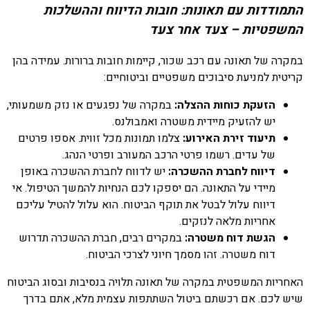
התמודדות עם תאונות: חובות הדיווח וההשלכות
המשפטיות – צעד אחר צעד
במקרה של תאונה עם רכב שכור, קיימות חובות ברורות. עמידה בהן
קריטית למניעת סיבוכים משפטיים וביטוחיים:
הזעקת כוחות ההצלה:
במקרה של נפגעים או נזק משמעותי,
יש להזעיק מיידית משטרה ואמבולנס.
תיעוד זירת האירוע:
צלמו תמונות מכל זווית. אספו פרטים
של עדים. רשמו פרטי הרכב המעורב ופרטי הנהג.
דיווח לחברת ההשכרה:
יש לדווח לחברת ההשכרה באופן
מיידי על התאונה. הם יספקו לכם הנחיות להמשך הטיפול. אי
דיווח עלול לבטל את תוקף הביטוח. הוא עלול להטיל עליכם
אחריות מלאה לנזקים.
הגשת דוח משטרה:
במקרים רבים, חברת ההשכרה תדרוש
דוח משטרה. זהו מסמך חיוני לצרכי הביטוח.
האחריות המשפטית במקרה של תאונה תלויה בנסיבות ובסוג הביטוח
שיש לכם. אם רכשתם ביטול השתתפות עצמית מלא, אתם בדרך