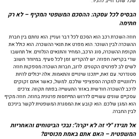
שכל שוכר חייב להכיר.
הבסיס לכל עסקה: ההסכם המשפטי המקיף – לא רק
חתימה
חוזה השכרת רכב הוא הסכם לכל דבר ועניין. הוא נחתם בין חברת
ההשכרה לבין השוכר. הוא מפרט את תנאי ההשכרה. הוא כולל את
תקופת ההשכרה, סוג הרכב, המחיר והתנאים הנלווים. אל תחשבו
שדי בקריאה חפוזה. יש להקדיש זמן לכל סעיף. במיוחד חשוב
לשים לב לפרטים הקטנים. לרוב, חברות השכרה מספקות חוזה
סטנדרטי. עם זאת, ייתכנו שינויים והתאמות. אלה יכולים להיות
רלוונטיים למקרה הספציפי שלכם. למשל, כאשר אתם זקוקים
לרכב להשכרה חודשית באזור התעשייה בפתח תקווה. צרכים
עסקיים שונים עשויים לדרוש התייחסות פרטנית בחוזה. חוזה מקיף
הוא המגן שלכם. הוא קובע את המסגרת המשפטית לקשר ביניכם
לבין החברה.
אל תגידו "לי זה לא יקרה": נבכי הביטוחים והאחריות
המשפטית – האם אתם באמת מכוסים?