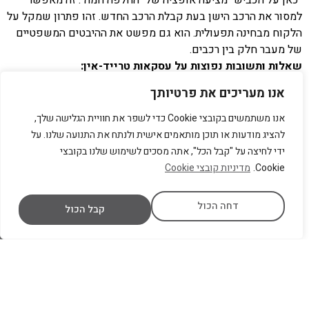
"כאן על הכביש" מציעה אופציה של "החלפה חמה". זה מאפשר
למסור את הרכב הישן בעת קבלת הרכב החדש. זהו פתרון שמקל על
הלקוח מבחינה תפעולית. הוא גם מפשט את ההיבטים המשפטיים
של מעבר חלק בין רכבים.
שאלות ותשובות נפוצות על עסקאות טרייד-אין:
אנו מעריכים את פרטיותך
ש:
האם אני חייב למכור את רכבי הישן דרך חברת הטרייד-אין?
ת:
לא. עסקת טרייד-אין היא אופציה לנוחות. היא לא חובה.
אנו משתמשים בקובצי Cookie כדי לשפר את חוויית הגלישה שלך,
אתם תמיד חופשיים למכור את רכבכם הישן באופן פרטי, אך
להציג מודעות או תוכן מותאמים אישית ולנתח את התנועה שלנו. על
ייתכן שתחמיצו את היתרונות של ה"החלפה החמה" והזיכוי
ידי לחיצה על "קבל הכל", אתה מסכים לשימוש שלנו בקובצי
המיידי.
Cookie.
מדיניות קובצי Cookie
ש:
מה קורה מבחינה משפטית אם יש תקלות נסתרות ברכבי
הישן לאחר שמסרתי אותו בטרייד-אין?
דחה הכול
ת:
תלוי בהסכם. בדרך כלל, בעסקת טרייד-אין סטנדרטית,
קבל הכול
לאחר שהרכב נמסר ועבר בעלות, האחריות לתקלות עוברת
לקונה (חברת הטרייד-אין). עם זאת, חשוב לוודא שאין
הצהרות שווא לגבי מצב הרכב בעת המכירה, שכן אלו עלולות
לגרור מחלוקת משפטית.
מימון רכב: חוזים, ריביות ומה חשוב לבדוק משפטית –