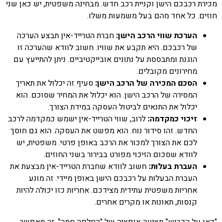
מכירת רכבכם הישן וקניית רכב חדש. מבחינה משפטית, יש כאן שני
חוזים. כל אחד מהם בעל משמעות משלו.
הערכת שווי הרכב הישן:
חברת הטרייד-אין תבצע הערכה
של רכבכם. היא תקבע את שוויו. חשוב לוודא שהערכה זו
הוגנת ומתבססת על נתונים אובייקטיביים. ניתן להתייעץ עם
מחירונים מקובלים.
הסכם המכירה של הרכב הישן:
סעיף זה יכלול את תאריך
המסירה של הרכב הישן. הוא יכלול את המחיר שסוכם. הוא
יכלול את התנאים לביטול העסקה במידת הצורך.
זיכוי כמקדמה:
לרוב, שווי הטרייד-אין ישמש כמקדמה לרכב
החדש. זהו סידור נוח. הוא מפשט את העסקה. הוא גם חוסך
לכם את הצורך למכור את הרכב באופן פרטי. משפטית, יש
לוודא שסכום הזיכוי מפורט בבירור בשני החוזים.
העברת בעלות:
חשוב לוודא שחברת הטרייד-אין מבצעת את
העברת הבעלות על רכבכם הישן באופן מיידי. זה מונע
אחריות משפטית עתידית מצידכם. אחריות כזו יכולה להיות
קנסות, תאונות או מקרים אחרים.