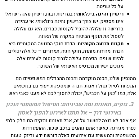
על כל שריטה.
רישיון נהיגה בינלאומי:
במדינות רבות, רישיון נהיגה ישראלי
אינו מספיק. יש צורך ברישיון נהיגה בינלאומי. אי עמידה
בדרישה זו עלולה להוביל לקנסות כבדים. היא גם עלולה
לפסול את תוקף הביטוח במקרה של תאונה.
תקנות תנועה מקומיות:
הכרת חוקי התנועה המקומיים היא
הכרח. מהירות מותרת, חוקי חניה, תמרורים – כל אלה יכולים
להיות שונים. הפרתם עלולה לגרור קנסות. לעיתים אלה
מנוכים ישירות מכרטיס האשראי של השוכר.
מהנסיון שלנו, הכנה מוקדמת והבנת ההבדלים המשפטיים הם
המפתח לטיול נטול דאגות. חברה שמספקת ייעוץ גם בנושאים
אלה, כמו "כאן על הכביש", יכולה לחסוך לכם לא מעט כאבי ראש.
3. נזקים, תאונות ומה שביניהם: הטיפול המשפטי הנכון
באירועי דרך – אל תתנו לאירוע להפוך לאסון
אף אחד לא רוצה לחשוב על זה, אבל תאונות ונזקים הם חלק בלתי
נפרד מנהיגה. כאשר אתם נוהגים ברכב שכור, ההתמודדות
המשפטית והמעשית עם אירועים כאלה דורשת ידע ודיוק. טעות