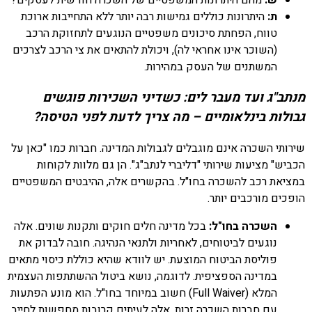
ת:
היתרונות כוללים גמישות רבה יותר ללא התחייבות ארוכת
טווח, הפחתת סיכונים משפטיים הנוגעים לתחזוקת הרכב
(השוכר אינו אחראי לה), ויכולת להתאים את צי הרכב לצרכים
המשתנים של העסק במהירות.
מנתב"ג ועד מעבר לים: כשדיני השכירות פוגשים
גבולות בינלאומיים – מה צריך לדעת לפני הטיסה?
שירותי השכרה אינם מוגבלים לגבולות המדינה. חברות כמו "כאן על
הכביש" מציעות שירותי "דליברי לנתב"ג". הן גם מלוות לקוחות
במציאת רכב להשכרה בחו"ל. בהקשרים אלה, ההיבטים המשפטיים
הופכים מורכבים יותר.
השכרה בחו"ל:
בכל מדינה חלים חוקים ותקנות שונים. אלה
נוגעים לביטוחים, לאחריות ולתנאי הנהיגה. חובה לבדוק את
פוליסת הביטוח המוצעת. יש לוודא שהיא כוללת כיסוי מתאים
במדינה הספציפית. לדוגמה, נושא ביטול ההשתתפות העצמית
המלא (Full Waiver) חשוב במיוחד בחו"ל. הוא מונע הפתעות
עם חברות השכרה זרות. אלה לעיתים קרובות מחפשות לחייב