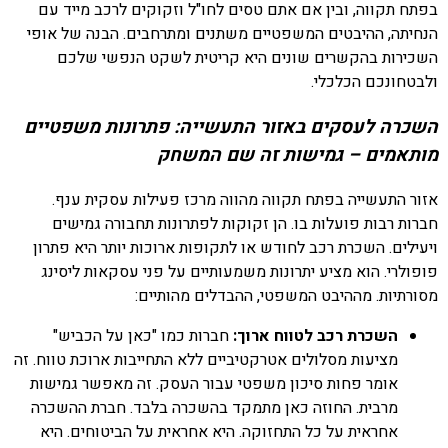
בפתח תקווה, ובין אם אתם טסים לחו"ל וזקוקים לרכב מייד עם
הנחיתה, ההיבטים המשפטיים משתנים ומתרחבים. הבנה של אופי
השכירות בהקשרים שונים היא קריטית לשקט הנפשי שלכם
ולבטחונכם הכלכלי.
השכרה לעסקים באזור התעשייה: פתרונות משפטיים
מותאמים – גמישות זה שם המשחק
אזור התעשייה בפתח תקווה מהווה מרכז פעילות עסקית ענף.
חברות רבות פועלות בו. הן זקוקות לפתרונות תחבורה גמישים
ויעילים. השכרת רכב לחודש או לתקופות ארוכות יותר היא פתרון
פופולרי. הוא מציע יתרונות משמעותיים על פני עסקאות ליסינג
מסורתיות. מההיבט המשפטי, ההבדלים מהותיים:
השכרת רכב לטווח ארוך:
חברות כמו "כאן על הכביש"
מציעות מסלולים אטרקטיביים ללא התחייבות ארוכת טווח. זה
אומר פחות סיכון משפטי עבור העסק. זה מאפשר גמישות
מרבית. החוזה כאן מתמקד בהשכרה בלבד. חברת ההשכרה
אחראית על כל התחזוקה. היא אחראית על הביטוחים. היא