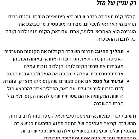
רק עניין של מזל
קבלת קנס תעבורה ברכב שכור היא סיטואציה מוכרת. נהגים רבים
תוהים מי האחראי לתשלום. מבחינה משפטית, מי שביצע את
העבירה הוא האחראי. כלומר, אתם. עם זאת, הקנס מגיע לרוב קודם
כל לחברת ההשכרה.
תהליך החיוב:
חברות השכרה מקבלות את הקנסות ממערכות
האכיפה. הן מזהות את הנהג שהיה אחראי באותה העת. הן
מעבירות את פרטי הקנס לנהג. הן לרוב גובות עמלה
אדמיניסטרטיבית. עמלה זו מכסה את הטיפול בהעברת הקנס.
ערעור על קנס:
אם אתם סבורים שהקנס אינו מוצדק, עומדת
לכם הזכות לערער עליו. עם זאת, התהליך צריך להתבצע מול
הרשות המקומית או המשטרתית שהטילה את הקנס, ולא מול
חברת ההשכרה.
חשוב לזכור: עמלות אדמיניסטרטיביות אלה מפורטות לרוב בחוזה
ההשכרה. קריאה מעמיקה של החוזה תמנע הפתעות בנושא זה.
מהנסיון שלנו, שקיפות בנושאים אלה מראש, כפי שחברות
מקצועיות נוהגות, בונה אמון ומפחיתה חיכוכים.