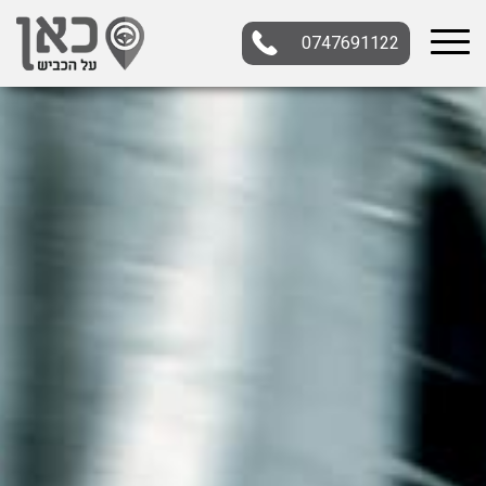
0747691122
בחר תתקטגוריה
בחר מיקום
הכל
צפון
מרכז
דרום
במרכז
בצפון
בירושלים
ירושלים
בחיפה