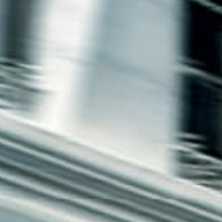
חיפה
באשדוד
בפתח תקווה
בנתניה
בבאר שבע
בתל אביב
רעננה
חולון