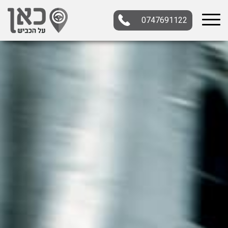
0747691122
בחר תתקטגוריה
בחר מיקום
הכל
צפון
מרכז
דרום
במרכז
בצפון
בירושלים
ירושלים
בחיפה