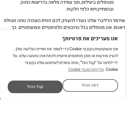
מטופלים ביעילות, תוך עמידה מלאה בדרישות החוק
ובהתחייבויות כלפי הלקוח.
שירותי הדליברי שלנו נועדו להעניק לכם חווית השכרה נוחה ונטולת
דאגות. אנו מטפלים בכל ההיבטים הלוגיסטיים והמשפטיים. כך
אתם יכולים להתמקד בנסיעה וליהנות מהדרך. זהו שירות מקיף
אנו מעריכים את פרטיותך
שמונע כאבי ראש מיותרים. אנו פועלים סביב השעון, 24/7,
ובהתראה קצרה, כדי לספק לכם פתרונות מותאמים לכל צורך.
אנו משתמשים בקובצי Cookie כדי לשפר את חוויית הגלישה שלך,
להציג מודעות או תוכן מותאמים אישית ולנתח את התנועה שלנו. על
ידי לחיצה על "קבל הכל", אתה מסכים לשימוש שלנו בקובצי
שאלות ותשובות חשובות
Cookie.
מדיניות קובצי Cookie
ש: האם יש עלויות נוספות לשירות "דליברי" לנתב"ג?
ת:
לרוב כן, שירות דליברי כרוך בתשלום נוסף עבור עלויות התפעול
דחה הכול
קבל הכול
והלוגיסטיקה. עם זאת, ב"כאן על הכביש" אנו מציעים אותו במחירים
אטרקטיביים במיוחד, ומציינים את העלות מראש ובשקיפות מלאה
בטרם אישור ההזמנה. זוהי חלק מהשקיפות והמקצועיות שלנו.
8. השכרת רכב בארץ ובעולם: כפילויות חוקיות והגנות
חוצי גבולות