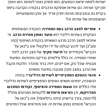
ישירות לפתח יציאת הנוסעים, הוא פתרון גאוני לנוחות. הוא חוסך
זמן יקר וטרחה. גם שירות אספקת הרכבים בנקודה הקרובה ביותר
בקרית גת ובסביבתה מהווה יתרון אדיר. אך מהן המשמעויות
המשפטיות של שירות זה?
אחריות למצב הרכב בעת המסירה:
הנקודה המשפטית
העיקרית בשירות דליברי היא
מועד ואופן מסירת הרכב
. מי
אחראי למצב הרכב מרגע השארתו בנקודת האיסוף (כמו
נתב"ג) ועד לרגע קבלתו על ידי הלקוח? אנו ב"כאן על
הכביש" מקפידים על
תיעוד מקיף
של מצב הרכב לפני
ואחרי המסירה. זה כולל צילומים ובדיקה מפורטת. התיעוד
מבטיח שכל נזק, אם ייגרם, יהיה ברור ומוגדר. הלקוח מקבל
את הרכב במצב תקין ומגובה בתיעוד מתאים.
תנאי ההסכם הספציפיים לשירות הדליברי:
בחוזה
ההשכרה, יפורטו תנאים נוספים הספציפיים לשירות הדליברי.
אלו כוללים את
שעות המסירה והאיסוף
,
נקודות המפגש
המדויקות
, וכן
הוראות מיוחדות
ללקוחות המגיעים מחו"ל
(לדוגמה, צורך ברישיון נהיגה בינלאומי). אנו ב"כאן על
הכביש" מנוסים במתן שירות זה. אנו מוודאים שכל הפרטים