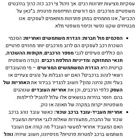
עסקיות מציעות יתרונות רבים. אך ניהול צי רכב כזה כרוך בהיבטים
משפטיים מורכבים. הם דורשים התייחסות פרטנית. ב"כאן על
הכביש", אנו מתמחים במתן פתרונות מותאמים לעסקים. אנו
מבטיחים שקט נפשי וכיסוי משפטי מלא.
הסכמים מול חברות: הגדרת משתמשים ואחריות:
הסכמי
השכרת רכב לעסקים הם לרוב מורכבים יותר מחוזים פרטיים.
הם כוללים סעיפים לגבי
מספר הרכבים
,
תקופות ההשכרה
,
תנאי התחזוקה
ו
מדיניות החלפת רכבים
. נקודה משפטית
קריטית היא
הגדרת המשתמשים המורשים
– מי מהעובדים
רשאי לנהוג ברכבים? האם יש הגבלות על נהגים צעירים או
בעלי ותק נהיגה נמוך? חשוב להגדיר בבירור את
האחריות של
העסק
כלפי הרכבים, וכן את
אחריות העובדים
שנוהגים
בהם. חוסר בהירות בנושאים אלו עלול להוביל לדילמות
משפטיות יקרות במקרה של תאונה או נזק.
אחריות מעביד-עובד ברכב שכור:
כאשר עובד נוהג ברכב
שכור של החברה, מתעוררות שאלות לגבי אחריות המעביד.
האם המעביד אחראי למעשי העובד? מה קורה אם העובד
משתמש ברכב למטרות פרטיות? מניסיוננו, חשוב שיהיה
נוהל