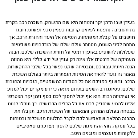
בעידן שבו הזמן יקר והנוחות היא שם המשחק, השכרת רכב בקרית
גת והסביבה נתפסת לעיתים קרובות כעניין טכני ופשוט. רובנו
חושבים על קבלת המפתחות, הנסיעה אל היעד והחזרת הרכב. אך
מתחת לפני השטח, מסתתר עולם שלם של מורכבויות משפטיות
שעלולות להשפיע באופן דרמטי על חווית ההשכרה שלכם. הבנה
מעמיקה של היבטים אלו אינה רק עניין של ידע כללי. היא מהווה
הגנה חיונית עבורכם, ומבטיחה שקט נפשי בכל שלבי ההתקשרות.
מאמר זה נועד להאיר את הפינות הנסתרות ביותר בעולם השכרת
הרכב. נחשוף בפניכם את כל הסודות המשפטיים, הזכויות והחובות
שלכם. ניסיוננו רב השנים בתחום מראה כי ידע מקדים יכול למנוע
אי נעימויות רבות. הוא אף יכול לחסוך לכם כסף וזמן יקר. הצטרפו
אלינו למסע שיספק לכם את כל הכלים הדרושים. כך תוכלו לנווט
בבטחה בעולם המרתק והמאתגר של השכרת הרכב. תקבלו את
ההבנה המלאה שתאפשר לכם לקבל החלטות מושכלות ובטוחות
בכל עסקה. זוהי ההזדמנות שלכם להפוך מצרכנים פאסיביים
ללקוחות מועצמים ומוגנים היטב.