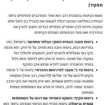
תפקיר)
נושא הביטוח בהשכרת רכב הוא אחד המורכבים והחיוניים ביותר.
הבחירה בפוליסה הנכונה יכולה לעשות את ההבדל בין כיסוי מלא
במקרה חירום לבין הפסדים כספיים כבדים. חשוב להבין את
ההיררכיה ואת סוגי הביטוחים השונים הקיימים.
ביטוח חובה: הבסיס החוקי הבלתי מתפשר:
בישראל, כמו
במדינות רבות, ביטוח חובה הוא מחויב על פי חוק. הוא מכסה
נזקי גוף שעלולים להיגרם לנהג, לנוסעים ולהולכי רגל
במקרה של תאונה. ביטוח זה אינו ניתן לוויתור והוא כלול
במחיר ההשכרה. חשוב לוודא שהוא אכן בתוקף.
ביטוח צד ג': מעבר למינימום ההכרחי:
ביטוח צד ג' מכסה
נזקים לרכוש של צד שלישי (לדוגמה, רכב אחר) כתוצאה
מתאונה שבה הייתם אשמים. הוא אינו מכסה את נזקי הרכב
השכור עצמו. לרוב, ביטוח זה מגיע עם השתתפות עצמית
מסוימת.
ביטוח מקיף: השקט האמיתי עם דגש על השתתפות
עצמית וביטולה:
ביטוח מקיף הוא הכיסוי המורחב ביותר. הוא