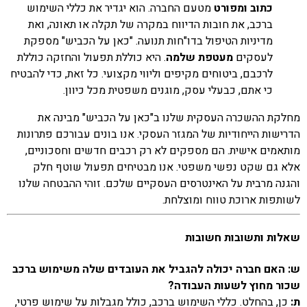
כתוב ומפורט
מטעם החברה. הוא יגדיר את כללי השימוש
ברכב, את חובות הדיווח במקרה של תקלה או תאונה, ואת
מדיניות הטיפול בדו"חות תנועה. "כאן על הכביש" מספקת
לעסקים
מעטפת שלמה
. היא כוללת תפעול והחזקה כוללת
לרכבם, ביטוחים מקיפים וליווי מקצועי. כל זאת, כדי להבטיח
כי אתם, כבעלי עסק, מוגנים משפטית מכל כיוון.
מחלקת ההשכרה העסקית שלנו ב"כאן על הכביש" מבינה את
הדרישות הייחודיות של המגזר העסקי. אנו בונים עבורכם פתרונות
מותאמים אישית. הם מספקים לא רק רכבים חדשים וחסכוניים,
אלא גם שקט נפשי משפטי. אנו מבטיחים תפעול שוטף חלק
והגנה מרבית על האינטרסים העסקיים שלכם. זוהי ההבטחה שלנו
לשותפות ארוכת טווח ומוצלחת.
שאלות ותשובות חשובות
ש: האם חברה יכולה להגביל את העובדים שלה משימוש ברכב
שכור מחוץ לשעות העבודה?
ת:
כן, בהחלט. כללי השימוש ברכב, כולל מגבלות על שימוש פרטי,