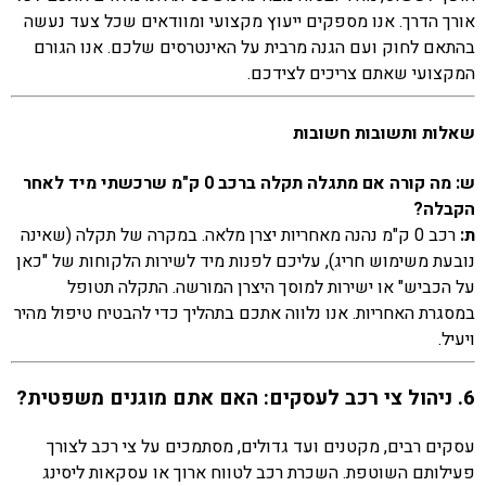
אורך הדרך. אנו מספקים ייעוץ מקצועי ומוודאים שכל צעד נעשה
בהתאם לחוק ועם הגנה מרבית על האינטרסים שלכם. אנו הגורם
המקצועי שאתם צריכים לצידכם.
שאלות ותשובות חשובות
ש: מה קורה אם מתגלה תקלה ברכב 0 ק"מ שרכשתי מיד לאחר
הקבלה?
ת:
רכב 0 ק"מ נהנה מאחריות יצרן מלאה. במקרה של תקלה (שאינה
נובעת משימוש חריג), עליכם לפנות מיד לשירות הלקוחות של "כאן
על הכביש" או ישירות למוסך היצרן המורשה. התקלה תטופל
במסגרת האחריות. אנו נלווה אתכם בתהליך כדי להבטיח טיפול מהיר
ויעיל.
6. ניהול צי רכב לעסקים: האם אתם מוגנים משפטית?
עסקים רבים, מקטנים ועד גדולים, מסתמכים על צי רכב לצורך
פעילותם השוטפת. השכרת רכב לטווח ארוך או עסקאות ליסינג