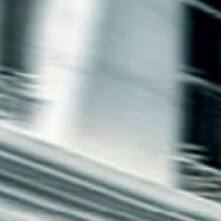
חיפה
באשדוד
בפתח תקווה
בנתניה
בבאר שבע
בתל אביב
רעננה
חולון