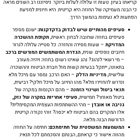
קריאתו בעיון. טעות זו עלולה לעלות ביוקר. ניסיוננו רב השנים מראה
כי הבנה מעמיקה של החוזה היא קריטית. היא חיונית למניעת
הפתעות לא נעימות בהמשך הדרך.
סעיפים מהותיים שיש לבדוק בדקדקנות:
ישנם מספר
סעיפים בחוזה שחובה לבחון. ראשית,
תקופת ההשכרה
המדויקת
– שעות מסירה והחזרה. כל סטייה עלולה לגרור
חיובים נוספים. שנית,
הגדרת המשתמשים המורשים ברכב
– מי רשאי לנהוג? נהג שאינו רשום בחוזה ויהיה מעורב
בתאונה, ייתקל בבעיות קשות מול חברת הביטוח וההשכרה.
שלישית,
מדיניות הדלק
– האם הרכב נמסר עם מיכל מלא
ונדרש להחזירו מלא? מהו החיוב על מיכל חלקי? רביעית,
תנאי ביטול ושינוי הזמנה
– מהם הקנסות במקרה של
ביטול מאוחר? חמישית,
סעיפי אחריות במקרה של נזק,
גניבה או אובדן
– מהי ההשתתפות העצמית המקסימלית?
אלו המקרים בהם הביטוח לא יכסה? זוהי נקודה קריטית
הדורשת הבנה מלאה.
המשמעות המשפטית של חתימתכם:
חתימה על החוזה
מהווה אישור כי קראתם, הבנתם והסכמתם לכל תנאיו.