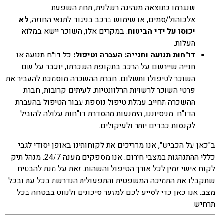
שנגרמו כתוצאה מנהיגה רשלנית, תחת השפעת
אלכוהול/סמים, או שימוש ברכב בניגוד לתנאי החוזה,
לא
יכוסו על ידי הביטוח
. במקרים אלו, השוכר יישא במלוא
העלות.
דו"חות תנועה וחנייה: העברה וטיפול:
כל דו"ח תנועה או
חנייה שיירשם על הרכב בתקופת השכרתו, יועבר על שם
השוכר לטיפולו ותשלום. חברת ההשכרה מוסמכת להעביר את
פרטי השוכר לרשויות הרלוונטיות. לעיתים קרובות, חברת
ההשכרה תחייב עמלת טיפול נוספת עבור הטיפול בהעברת
הדו"ח. מניסיוננו, הימנעות מהסדרת דו"חות עלולה להוביל
לקנסות כבדים יותר ולעיקולים.
ב"כאן על הכביש", אנו מדריכים את לקוחותינו באופן יסודי לגבי
כללי ההתנהגות במצבי חירום. אנו מספקים מענה 24/7. מנהל תיק
לקוח אישי זמין לכל אורך הטיפול והשהות. זאת על מנת להבטיח
שתקבלו את התמיכה המשפטית והתפעולית הנדרשת בכל עת ובכל
מצב. אנו כאן כדי לסייע לכם למזער סיכונים ולנווט בבטחה בכל
תרחיש.