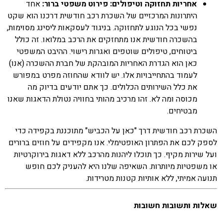
אחריות תחזוקה וטיפולים: פירוט משפטי ברור:
אחד
היתרונות המרכזיים של השכרת רכב חודשית דרכנו הוא שקט
נפשי בכל הנוגע לתחזוקה. בניגוד לעסקאות ליסינג מסוימות,
בהשכרה חודשית אנו מתחזקים את הרכב במלואו. זה כולל
ביטוחים, טיפולים שוטפים ואגרות רישוי. ההיבט המשפטי
כאן הוא הגדרת האחריות המובהקת של חברת ההשכרה (אנו)
לעמוד בהתחייבויות אלו. יש לוודא שהחוזה מפרט במפורש
את כלל השירותים הכלולים. כך אתם יודעים בדיוק מה
מכוסה ומה לא. זהו מרכיב מהותי בחוויה נטולת הדאגות שאנו
מבטיחים.
השכרת רכב חודשית דרך "כאן על הכביש" מתוכננת בקפידה כדי
לספק לכם את הפתרון האופטימלי. אנו מקפידים על חוזים ברורים
ועל שירות מקיף. כך תוכלו ליהנות מהרכב ללא דאגות בירוקרטיות
או משפטיות מיותרות. השאיפה שלנו היא להעניק לכם חופש
תנועה אמיתי, ללא אותיות קטנות מטרידות.
שאלות ותשובות חשובות