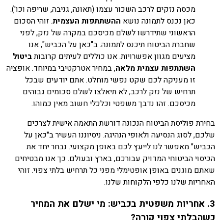
מכסה נזקים לרכב השכור עצמו (תאונה, גניבה, שריפה וכו').
כאן נכנס לתמונה נושא
ההשתתפות העצמית
. זוהי הסכום
הראשוני שתידרשו לשלם מכיסכם במקרה של נזק, לפני
שחברת הביטוח תיכנס לתמונה. ב"כאן על הכביש", אנו
מציעים מגוון אפשרויות. אנו כוללים לעיתים קרובות
ביטול
השתתפות עצמית מלאה
, במחיר אטרקטיבי במיוחד. אופציה
זו מעניקה לכם שקט נפשי מוחלט. אתם יודעים שבכל
תרחיש של נזק לרכב, לא תיאלצו לשלם סכומים גבוהים
מכיסכם. זהו נדבך משפטי וכלכלי חשוב מאין כמוהו.
בחירת פוליסת הביטוח הנכונה דורשת התאמה אישית לצרכים
שלכם, לסוג הנסיעה ולאופי הנהיגה. ניסיוננו העשיר ב"כאן על
הכביש" מאפשר לנו לייעץ לכם באופן מקצועי. נבחר יחד את
הכיסוי הביטוחי המדויק עבורכם, בארץ ובעולם. כך אנו מבטיחים
שאתם מוגנים באופן אופטימלי מפני כל תרחיש בלתי צפוי. זוהי
האחריות שלנו כלפי הלקוחות שלנו.
3. אחריות משפטית בכביש: מי ישלם את המחיר
כשהבלתי צפוי קורה?