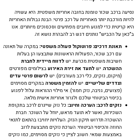
נסיעה ברכב שכור טומנת בחובה אחריות משפטית. היא עשויה
להיות מורכבת יותר מאחריות על רכב פרטי. הבנת גבולות האחריות
היא קריטית כדי למנוע חיובים מפתיעים וסכסוכים מיותרים. אנו
ב"כאן על הכביש" נותנים דגש רב להבהרת נושא זה.
תאונת דרכים: פרוטוקול פעולה משפטי:
במקרה של תאונה
עם רכב שכור, הפעולות הראשונות שתבצעו הן בעלות
חשיבות משפטית מכרעת. יש
לדווח מיידית לחברת
ההשכרה
. יש
לתעד את זירת האירוע
בצילומים מפורטים
(מיקום, נזקים, כלי רכב מעורבים). יש
לרשום פרטי עדים
וצדדים שלישיים
. יש
להזמין משטרה
במקרים מסוימים
(פצועים, גניבה, נזק חמור). אי מילוי ההוראות עלול לפגוע
בכיסוי הביטוחי שלכם ולגרור אחריות אישית מלאה.
נזקים לרכב: הערכה וחיוב:
כל נזק שייגרם לרכב בתקופת
השכירות, ואשר לא תועד מראש, יוחל על השוכר. חברת
ההשכרה תדרוש תיקון הנזק. העלויות יחויבו בהתאם לתנאי
החוזה והכיסוי הביטוחי. הערכת נזקים מתבצעת לרוב
באמצעות שמאי. חשוב לציין כי נזקים מסוימים, כמו נזקים