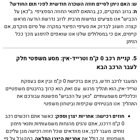
ש: האם ניתן לסיים חוזה השכרה חודשית לפני תום החודש?
ת:
ברוב המקרים, כן, בהתאם לתנאי החוזה הספציפי. ב"כאן על
הכביש" אנו מציעים גמישות מרבית. לרוב נדרשת הודעה מראש
קצרה. חשוב לבדוק את סעיפי הפיצוי במקרה של סיום מוקדם, אם
קיימים, אם כי במסלולים שלנו אנו שואפים להימנע מכך ככל
הניתן.
5. קניית רכב 0 ק"מ וטרייד-אין: מסע משפטי חלק
לעבר הרכב הבא
המעבר לרכב חדש, בין אם ברכישת 0 ק"מ ובין אם בעסקת
טרייד-אין, הוא תהליך מרגש. עם זאת, הוא כרוך בהיבטים משפטיים
וכלכליים משמעותיים. "כאן על הכביש" מפשטת עבורכם את
התהליך. אנו מבטיחים שקיפות וביטחון משפטי.
חוזים רכישה: אחריות יצרן וספק:
כאשר אתם רוכשים רכב
0 ק"מ דרכנו, אתם נהנים מהנחות משמעותיות ותנאי מימון
נוחים. מעבר לכך, אנו מוודאים שכל חוזה רכישה מגן עליכם
משפטית. זה כולל את
אחריות היצרן המלאה
, כמקובל על פי