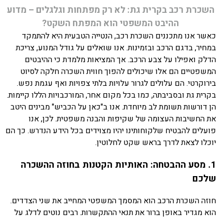
השכרת רכב בקרית גת: לא רק מפתחות וגלגלים – מדוע
ההיבט המשפטי הוא המפתח השקט?
כאשר אנו מתכננים השכרת רכב, הנטייה הטבעית היא להתמקד
במחיר, בדגם הרכב ובזמינות. אנו שואלים על גודל המנוע, צריכת
הדלק ואפילו על צבע הרכב. אך המציאות מלמדת כי ההיבטים
המשפטיים הם אלו שיכולים להפוך חווית השכרה חלקה לסיוט
בירוקרטי. הם עלולים לגרור עלויות בלתי צפויות ואף עגמת נפש.
בקרית גת ובסביבתה, כמו בכל מקום אחר, המורכבויות הללו קיימות.
הן דורשות תשומת לב מיוחדת. אנו ב"כאן על הכביש" מבינים היטב
את החשיבות העצומה של שקיפות והבנה משפטית. לכן, אנו
פועלים להבטיח שלקוחותינו יהיו מצוידים בכל הידע הנדרש. כך הם
יוכלו לצאת לדרך בראש שקט לחלוטין.
1. מסע ההבטחה: האותיות הקטנות בחוזה ההשכרה
שלכם
חוזה השכרת הרכב הוא המסמך המשפטי המחייב את שני הצדדים.
הוא מגדיר באופן ברור את תנאי ההתקשרות. רבים נוטים לדלג על