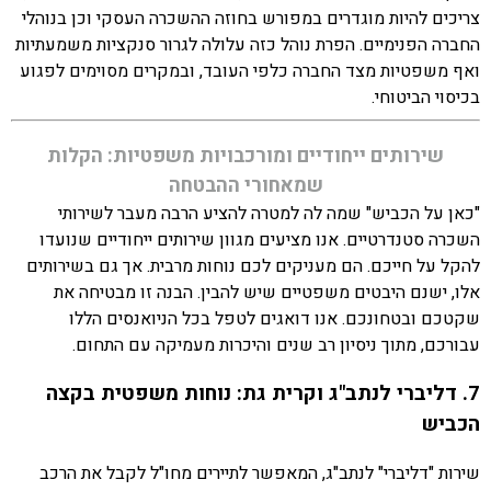
צריכים להיות מוגדרים במפורש בחוזה ההשכרה העסקי וכן בנוהלי
החברה הפנימיים. הפרת נוהל כזה עלולה לגרור סנקציות משמעתיות
ואף משפטיות מצד החברה כלפי העובד, ובמקרים מסוימים לפגוע
בכיסוי הביטוחי.
שירותים ייחודיים ומורכבויות משפטיות: הקלות
שמאחורי ההבטחה
"כאן על הכביש" שמה לה למטרה להציע הרבה מעבר לשירותי
השכרה סטנדרטיים. אנו מציעים מגוון שירותים ייחודיים שנועדו
להקל על חייכם. הם מעניקים לכם נוחות מרבית. אך גם בשירותים
אלו, ישנם היבטים משפטיים שיש להבין. הבנה זו מבטיחה את
שקטכם ובטחונכם. אנו דואגים לטפל בכל הניואנסים הללו
עבורכם, מתוך ניסיון רב שנים והיכרות מעמיקה עם התחום.
7. דליברי לנתב"ג וקרית גת: נוחות משפטית בקצה
הכביש
שירות "דליברי" לנתב"ג, המאפשר לתיירים מחו"ל לקבל את הרכב