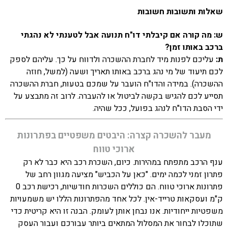
שאלות ותשובות חשובות
ש: מה קורה אם קיבלתי דו"ח תנועה אבל לטענתי לא נהגתי
ברכב באותו זמן?
ת:
עליכם לפנות מיד לחברת ההשכרה ולדווח על כך. עליהם לספק
לכם תיעוד של מי נהג ברכב באותו תאריך ושעה (למשל, חוזה
ההשכרה). במידה והדו"ח הועבר על שמכם בטעות, חברת ההשכרה
תסייע לכם להגיש בקשה לביטול או להעברה. לרוב זה מתבצע על
ידי הסבת הדו"ח לנהג בפועל, ככל שהיה.
מעבר להשכרה קצרה: היבטים משפטיים בפתרונות
ארוכי טווח
ענף הרכב מתפתח במהירות. כיום, השכרת רכב היא כבר לא רק
פתרון זמני לכמה ימים. "כאן על הכביש" מציעה מגוון רחב של
פתרונות ארוכי טווח. הם כוללים השכרות חודשיות, רכישת רכב 0
ק"מ ועסקאות טרייד-אין. לכל אחד מהפתרונות הללו יש משמעויות
משפטיות ייחודיות. אנו נבחן אותן לעומק. הבנה זו היא קריטית כדי
שתוכלו לבחור את המסלול המתאים ביותר עבורכם ועבור העסק