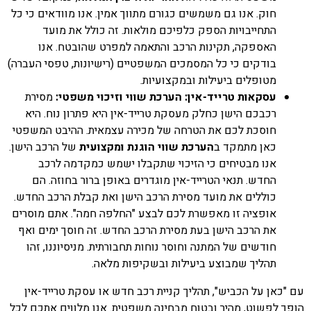
חוק. אנו גם משמשים כגורם מתווך אמין. אנו מוודאים כי כל
התחייבויות הספק כלפיכם מולאות. זה כולל את מועד
האספקה, תקינות הרכב והתאמה למפרט שהובטח. אנו
בודקים כי כל המסמכים המשפטיים (רישיונות, טפסי העברה)
מטופלים ביעילות ובמקצועיות.
עסקאות טרייד-אין: הערכת שווי וזיכוי משפטי:
מסירת
רכבכם הישן כחלק מעסקת טרייד-אין היא פתרון נוח. היא
חוסכת לכם את הטרחה של מכירה עצמאית. ההיבט המשפטי
כאן מתמקד ב
הערכת שווי הוגנת ומקצועית
של הרכב הישן.
אנו מבטיחים כי הזיכוי שתקבלו ישמש כמקדמה לרכב
החדש. תנאי הטרייד-אין מוגדרים באופן ברור בחוזה. הם
כוללים את מועד מסירת הרכב הישן ואת קבלת הרכב החדש.
אופציה זו מאפשרת לכם לבצע "החלפה חמה". אתם מוסרים
את הרכב הישן בעת מסירת הרכב החדש. זה חוסך ימים ואף
חודשים של המתנה וחוסר נוחות תחבורתית. מניסיוננו, זהו
תהליך שמבוצע ביעילות ובשקיפות מלאה.
עם "כאן על הכביש", תהליך קניית רכב חדש או עסקת טרייד-אין
הופך לפשוט, מהיר ובטוח מבחינה משפטית. אנו מלווים אתכם לכל