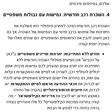
שלכם, במינימום סיכונים.
4. השכרת רכב חודשית: גמישות עם גבולות משפטיים
השכרת רכב חודשית הפכה לפתרון פופולרי. היא משלבת את
היתרונות של שימוש ברכב פרטי עם הגמישות של השכרה. אך גם
כאן, חשוב להבין את הניואנסים המשפטיים. הם שונים מאלו של
השכרה יומית קצרה.
חוזים ללא התחייבות: יתרונות וסייגים משפטיים:
ב"כאן
על הכביש" אנו מציעים מסלולי השכרה חודשית ללא
התחייבות. זהו יתרון עצום המעניק לכם גמישות מרבית. אתם
יכולים להחליף רכב, לשדרג או לסיים את ההתקשרות בקלות.
עם זאת, גם בחוזים אלו ישנם סעיפים משפטיים שיש להכיר.
יש לבדוק את
תנאי ההודעה מראש לסיום ההתקשרות
. יש
לבדוק את
חיובים פרופורציונליים
במקרה של החזרה
באמצע חודש. יש להבין את
מדיניות הקילומטראז'
– מה
קורה בחריגה ממכסת הקילומטרים? כל אלו מוגדרים בצורה
ברורה בחוזה כדי למנוע אי הבנות.