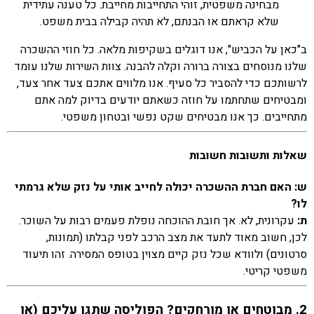
מבחינה משפטית, זוהי התחייבות מחייבת. כל טענה עתידית
שלא קראתם או הבנתם, לא תהיה קבילה בבית משפט.
ב"כאן על הכביש", אנו דוגלים בשקיפות מלאה. כל חוזי ההשכרה
שלנו מנוסחים בצורה ברורה וקלה להבנה. צוות השירות שלנו עומד
לרשותכם כדי להסביר כל סעיף. אנו מלווים אתכם צעד אחר צעד,
ומבטיחים שתחתמו על חוזה כשאתם יודעים בדיוק למה אתם
מתחייבים. כך אנו מבטיחים שקט נפשי ובטחון משפטי.
שאלות ותשובות חשובות
ש: האם חברת ההשכרה יכולה לחייב אותי על נזק שלא גרמתי
לו?
ת:
עקרונית, לא. אך חובת ההוכחה נופלת פעמים רבות על השוכר.
לכן, חשוב מאוד לתעד את מצב הרכב לפני קבלתו (תמונות,
סרטונים) ולוודא שכל נזק קיים מצוין בטופס המסירה. זהו תיעוד
משפטי קריטי.
2. מבוטחים או מורחקים? הפוליסה שתגן עליכם (או