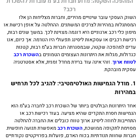
המהפכה השקטה: מדוע חברות בע"מ עוברות להשכרת
רכב?
השוק העסקי עובר שינויים מהירים, וחברות מצליחות הן אלו
המסתגלות במהירות לצרכים המשתנים. ההחלטה על אופן רכישת או
מימון כלי רכב ארגוניים היא דוגמה מצוינת לכך. במשך שנים רבות,
רכישת רכבים או עסקאות ליסינג תפעולי היו הנורמה. אך כיום, אנו
עדים למהפכה שקטה, שבמסגרתה חברות בע"מ רבות, קטנות
כגדולות, מגלות את היתרונות העצומים הטמונים ב
השכרת רכב
לטווח ארוך
. זוהי אינה עוד ברירת מחדל זמנית, אלא אסטרטגיה
עסקית מובהקת.
1. מודל הגמישות האולטימטיבי: להגיב לכל תרחיש
במהירות
אחד היתרונות הבולטים ביותר של השכרת רכב לחברה בע"מ הוא
הגמישות חסרת התקדים שהיא מציעה. בעוד רכישת רכב או
התחייבות לחוזה ליסינג ארוך טווח כובלים את החברה להחלטה
מסוימת לתקופה ממושכת,
השכרת רכב
מאפשרת תנועה חופשית.
חברות שחוות תנודתיות בכוח האדם, פועלות בפרויקטים נקודתיים