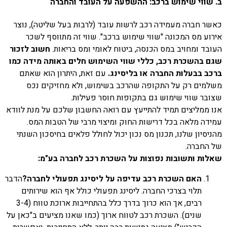
ב. שווי שימוש ברכב: ההשפעה על העובד והחברה
כאשר חברה מעמידה רכב לרשות עובד (לרבות בעל שליטה), נוצר
אירוע מס המכונה "שווי שימוש ברכב". שווי זה מתווסף לשכר
העובד ומחויב במס הכנסה, ביטוח לאומי ומס בריאות.
חשוב לזכור
שגם בהשכרת רכב, כללי שווי השימוש חלים באותה מידה כמו
ברכב בבעלות החברה או בליסינג.
עם זאת, היתרון הוא שאתם
משלמים רק על התקופה שהרכב בשימוש, ולא מחזיקים נכס
שצובר שווי שימוש גם בתקופות חוסר פעילות.
אנו ממליצים תמיד להתייעץ עם רואה החשבון שלכם על מנת לוודא
עמידה מלאה בכל דרישות החוק ומיצוי מרבי של הטבות המס.
מהניסיון שלנו, תכנון מס נכון יכול לחולל פלאים בחיסכון השנתי
של החברה.
שאלות ותשובות נפוצות על השכרת רכב לחברה בע"מ:
האם השכרת רכב עדיפה על ליסינג תפעולי לחברה?
הדבר
תלוי בצרכי החברה. ליסינג תפעולי כולל אף הוא שירותים
רבים, אך הוא כרוך בדרך כלל בהתחייבות ארוכת טווח (3-4
שנים). השכרת רכב לטווח ארוך (כמו שאנו מציעים ב"כאן על