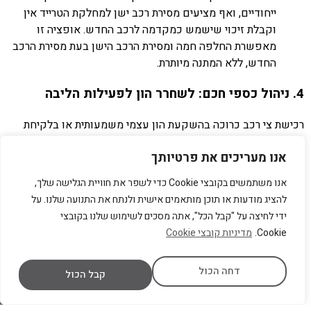
ייחודיים, ואף מציעים מסירת רכב ישן למחלקת הטרייד אין
וקבלת זיכוי שישמש כמקדמה לרכב החדש. אופציה זו
מאפשרת החלפה חמה ומסירת הרכב הישן בעת מסירת הרכב
החדש, ללא המתנה מיותרת.
4. ניהול כספי חכם: לשחרר הון לפעילות הליבה
רכישת צי רכב כרוכה בהשקעת הון עצמי משמעותית או בלקיחת
הלוואות כבדות. הון זה, במקום להיות מושקע בפיתוח עסקי, שיווק,
אנו מעריכים את פרטיותך
או הרחבת פעילות, "כבול" ברכבים. השכרת רכב משחררת את ההון
הזה ומאפשרת לחברה להפנות אותו לפעילויות הליבה, לפיתוח
אנו משתמשים בקובצי Cookie כדי לשפר את חוויית הגלישה שלך,
מנועי צמיחה חדשים, או לחיזוק היציבות הפיננסית. זוהי החלטה
להציג מודעות או תוכן מותאמים אישית ולנתח את התנועה שלנו. על
פיננסית חכמה שמשפרת את תזרים המזומנים של החברה ומעניקה
ידי לחיצה על "קבל הכל", אתה מסכים לשימוש שלנו בקובצי
לה כוח וגמישות תפעולית שלא יסולאו בפז.
Cookie.
מדיניות קובצי Cookie
על ידי התמקדות בהחזר חודשי נמוך ותפעול והחזקה כוללת לרכב,
מחלקת ההשכרה העסקית שלנו מאפשרת ללקוחות החברה לקבל
דחה הכול
את העסקה הטובה ביותר להתחדש ברכב חדש.
השקט והנוחות
קבל הכול
המקסימלית הם הבסיס למערכת היחסים ארוכת הטווח שאנו
בונים עם לקוחותינו העסקיים.