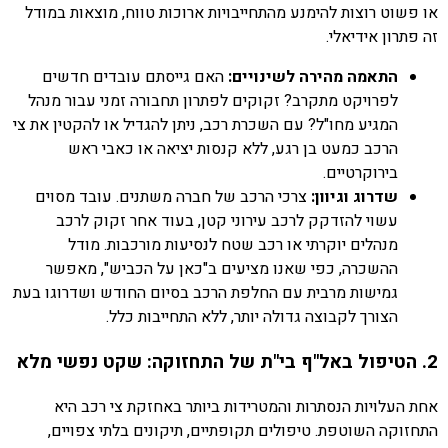
או פשוט רוצות להימנע מהתחייבויות ארוכות טווח, מוצאות במודל
זה פתרון אידיאלי.
התאמה מהירה לשינויים:
האם גייסתם עובדים חדשים
לפרויקט מתקרב? זקוקים לפתרון תחבורה זמני עבור מנהל
המגיע מחו"ל? עם השכרת רכב, ניתן להגדיל או להקטין את צי
הרכב כמעט בן רגע, ללא קנסות יציאה או כאבי ראש
בירוקרטיים.
שדרוג וגיוון:
צרכי הרכב של חברה משתנים. עובד מסוים
עשוי להזדקק לרכב עירוני קטן, בעוד אחר זקוק לרכב
מנהלים יוקרתי או רכב שטח לנסיעות מורכבות. מודל
ההשכרה, כפי שאנו מציעים ב"כאן על הכביש", מאפשר
גמישות מרבית עם החלפת הרכב בסיום החודש ושדרוגו בעת
הצורך לקבוצה גדולה יותר, ללא התחייבות כלל.
2. הטיפול באל"ף בי"ת של התחזוקה: שקט נפשי מלא
אחת העלויות הנסתרות והמטרידות ביותר באחזקת צי רכב היא
התחזוקה השוטפת. טיפולים תקופתיים, תיקונים בלתי צפויים,