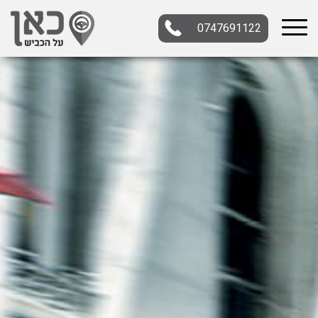
0747691122
בחר תתקטגוריה
בחר מיקום
הכל
צפון
מרכז
דרום
במרכז
בצפון
בירושלים
ירושלים
בחיפה