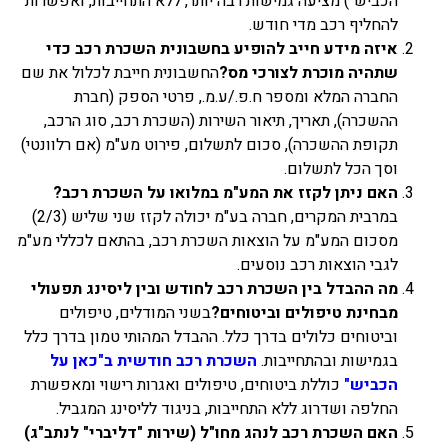
הכביש") מציעה גמישות רבה יותר, ללא התחייבות, ואפשרות
להחליף רכב מדי חודש.
איזה מידע חייב להופיע בחשבונית השכרת רכב כדי
שתהיה מוכרת לצורכי מס?
החשבונית חייבת לכלול את שם
החברה המלא ומספר ח.פ./ע.מ., פרטי הספק (חברת
ההשכרה), תאריך, תיאור השירות (השכרת רכב, סוג הרכב,
תקופת ההשכרה), סכום לתשלום, פירוט מע"מ (אם רלוונטי)
וסך הכל לתשלום.
האם ניתן לקזז את המע"מ במלואו על השכרת רכב?
במרבית המקרים, חברה בע"מ יכולה לקזז שני שליש (2/3)
מסכום המע"מ על הוצאות השכרת רכב, בהתאם לכללי מע"מ
לגבי הוצאות רכב נוסעים.
מה ההבדל בין השכרת רכב לחודש ובין ליסינג תפעולי
מבחינת טיפולים וביטוחים?
בשני המודלים, טיפולים
וביטוחים כלולים בדרך כלל. ההבדל המהותי טמון בדרך כלל
בגמישות ובהתחייבות.
השכרת רכב חודשית ב"כאן על
הכביש"
כוללת ביטוחים, טיפולים ואגרות רישוי ומאפשרת
החלפה ושדרוג ללא התחייבות, בניגוד לליסינג המגביל.
האם השכרת רכב לנהג מחו"ל (שירות "דליברי" לנתב"ג)