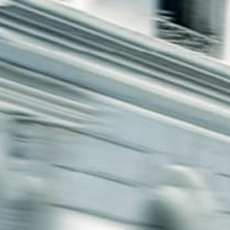
חיפה
באשדוד
בפתח תקווה
בנתניה
בבאר שבע
בתל אביב
רעננה
חולון