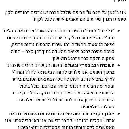
אנו ב"כאן על הכביש" מבינים שלכל חברה יש צרכים ייחודיים. לכן,
פיתחנו מגוון שירותים המותאמים אישית לכל לקוח:
"דליברי" לנתב"ג:
שירות ייחודי המאפשר לתיירים או מנהלים
מחו"ל המגיעים ארצה לקבל את הרכב המוזמן ישירות לפתח
יציאת הנוסעים מהשדה. זהו שירות המבטיח נוחות מרבית,
כניסה מהירה לרכב ויציאה מהשדה בתוך זמן קצר – חוויה
עסקית חלקה כבר מהרגע הראשון.
השכרת רכב בארץ ובעולם:
בזכות הקשרים הרבים שצברנו
במשך השנים, אנו מלווים לקוחות מישראל לחו"ל ומחו"ל
לארץ במציאת רכב הניתן להשכרה בתנאים הטובים ביותר
ובפוליסת הביטוח הנכונה ביותר עבורכם, כולל ביטול
השתתפות מלאה במחיר אטרקטיבי במקרה של נזק לרכב
השכור. זהו יתרון עצום לחברות גלובליות או כאלה עם
פעילות בינלאומית.
ייעוץ בקנייה ורכישה של רכב חדש או משומש:
גם אם
אתם שוקלים בסופו של דבר רכישה, אנו כאן כדי לסייע. אנו
מאפשרים ללקוחותינו הנחות מקסימליות ותנאי מימון