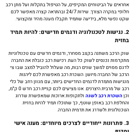
אחראים על הביטוחים המקיפים, על הטיפול בתקלות ועל מתן רכב
חלופי במקרה הצורך. שירות 24/7 ובהתראה קצרה מאפשר לכם
שקט נפשי מלא, בידיעה שתמיד תקבלו מענה מהיר ומקצועי.
2. נגישות לטכנולוגיה ודגמים חדישים: להיות תמיד
בחזית
שוק הרכב משתנה בקצב מסחרר, ודגמים חדשים עם טכנולוגיות
מתקדמות נכנסים לשוק כל העת. רכישת רכב כובלת את החברה
לדגם מסוים למשך שנים רבות, מה שעלול להוביל למצב שבו צי
הרכב של החברה מיושן. השכרת רכב מאפשרת לכם ליהנות
מנגישות מתמדת לדגמים החדישים ביותר, עם מגוון רחב של כלי
רכב של מרבית היצרנים. אנו מציעים לכם קניית רכב חדש 0 ק"מ,
וכן
השכרת רכב לשנה
ולתקופות ארוכות שמאפשרת שדרוג
והחלפת רכב באופן שוטף, כך שתוכלו תמיד להיות בחזית
הטכנולוגית ולשדרג את תדמית החברה.
3. פתרונות ייחודיים לצרכים מיוחדים: מענה אישי
ומקיף