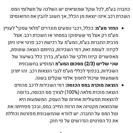
כחברה בע"מ, לכל שקל שמוציאים יש השלכה על תשלומי המס.
השכרת רכב אינה יוצאת מן הכלל, אך חשוב להבין את הניואנסים:
החזר מע"מ:
ככלל, רכבי נוסעים מוגדרים "מלאי עסקי" לעניין
מע"מ רק אצל מי שעיסוקו במסחר או השכרת רכב. אצל
מרבית החברות בע"מ, המע"מ על רכישת רכב פרטי אינו ניתן
לקיזוז. לעומת זאת, דמי השכירות, בהיותם הוצאה שוטפת,
מאפשרים קיזוז חלקי של המע"מ, בדרך כלל בשיעור של
שני שליש (2/3) מסכום המע"מ
המופיע בחשבונית
השכירות, בכפוף לכללי מע"מ לגבי הוצאות רכב. זהו יתרון
משמעותי שיכול לחסוך אלפי שקלים בשנה.
הוצאה מוכרת במס הכנסה:
דמי השכירות לרכב מהווים
הוצאה מוכרת מלאה (100%) לצורך מס הכנסה, בדומה
להוצאות תפעוליות אחרות של העסק. המשמעות היא
שההוצאה מקטינה את הרווח החייב במס, ובכך מפחיתה את
נטל המס על החברה. יש לוודא שהחשבונית מפורטת וכוללת
את כל הפרטים הנדרשים על פי חוק.