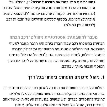
נחשבת אף היא כהוצאה מוכרת לחברה?
כן, בהחלט. כל
עוד השכרת הרכב משרתת מטרה עסקית לגיטימית של החברה
(כמו אירוח אורחים, לקוחות או עובדים מחו"ל), ההוצאה תהיה
מוכרת לצורכי מס, בכפוף לכללים הרגילים של הוצאות רכב
(לרבות עניין המע"מ).
מעבר לחשבונית: אסטרטגיית ניהול צי רכב חכמה
הבחירה בהשכרת רכב עבור חברה בע"מ היא הרבה מעבר לסעיף
חשבונאי. זוהי החלטה אסטרטגית המשפיעה על יכולת החברה
לפעול ביעילות, לחדש ולהתפתח. אנו ב"כאן על הכביש" מבינים
זאת לעומק ומספקים מעטפת שירותים שמטרתה לייצר את הערך
המוסף הגבוה ביותר עבורכם.
1. ניהול סיכונים מופחת: ביטחון בכל דרך
בעלות על צי רכב חושפת את החברה למגוון רחב של סיכונים: ירידת
ערך, תאונות, גניבות, תקלות מכניות משמעותיות. כל אלו עלולים
להוביל להפסדים כבדים ולשיבושים בפעילות העסקית. כאשר אתם
שוכרים רכב, הנטל של ניהול סיכונים אלו עובר אלינו. אנחנו