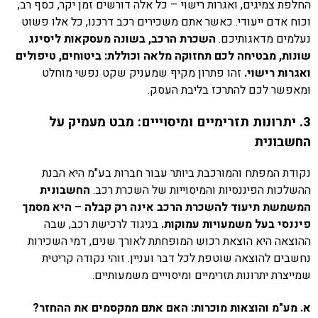
החלפת צמיגים, ואגרות רישוי – כל אלה דורשים זמן יקר, כסף רב,
וכוח אדם ייעודי. כאשר אתם משכירים רכב דרכנו, כל אלו פשוט
נעלמים מדאגותיכם.
השכרת הרכב, בשונה מעסקאות ליסינג
שונות, מבטיחה לכם תחזוקה מלאה וכוללת: ביטוחים, טיפולים
ואגרות רישוי.
זהו פתרון מקיף שמעניק שקט נפשי מוחלט
ומאפשר לכם להתרכז בליבת העסק.
3. יתרונות תזרימיים ומיסוייים: מבט מעמיק על
החשבונית
נקודת המפתח והמורכבת ביותר עבור חברות בע"מ היא הבנת
ההשלכות הפיננסיות והמיסוייות של השכרת רכב.
החשבונית
המשמשת תיעוד להשכרת הרכב אינה רק קבלה – היא מסמך
פיננסי בעל משמעויות עמוקות.
בניגוד לרכישת רכב, שבה
ההוצאה היא הוצאת רכוש המופחתת לאורך שנים, דמי השכירות
נחשבים להוצאה שוטפת לכל דבר ועניין. זוהי נקודה קריטית
שמייצרת יתרונות תזרימיים ומיסוייים משמעותיים.
א. מע"מ והוצאות מוכרות: האם אתם ממקסמים את ההחזר?