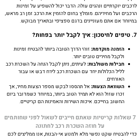
לרכבים יוקרתיים ונהגים עולה. הדבר יכול להשפיע על זמינות
הרכבים ועל מחיריהם. מומלץ בחום להזמין את הרכב זמן רב מראש,
במיוחד אם אתם מעוניינים בדגם ספציפי ובתאריך מבוקש.
7. טיפים לחיסכון: איך לקבל יותר בפחות?
הזמנה מוקדמת:
זוהי הדרך הטובה ביותר להבטיח זמינות
ולקבל מחירים טובים יותר.
חבילות משולבות:
לעיתים, ניתן לקבל הנחה על השכרת רכב
לליל הכלולות יחד עם השכרת רכב לירח דבש או עבור
האורחים.
השוואת הצעות:
אל תהססו לבקש מספר הצעות מחיר, אך
זכרו שזול הוא לא תמיד הטוב ביותר, במיוחד כשמדובר ביום
החשוב בחייכם. איכות השירות והאמינות הם קריטיים.
7 שאלות קריטיות שאתם חייבים לשאול לפני שחותמים
על חוזה השכרת רכב לחתונה
כדי להבטיח שקט נפשי מלא ולמנוע אי-הבנות, אנו ממליצים לכם