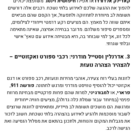
קאדילק אלדורדו
או אפילו
חיפושית וינטג'
משופצת יכולים
להפוך את ההגעה שלכם לאירוע בלתי נשכח. רכבים אלה דורשים
תשומת לב מיוחדת לתחזוקה ולתפעול, אך הקסם שהם מביאים
איתם שווה כל מאמץ. הם מציעים רקע דרמטי וייחודי לצילומים,
ומספרים סיפור משלהם. מדובר בבחירה אמיצה, שאינה מתאימה
לכל זוג, אך למי שבוחר בה, היא מבטיחה אירוע עם טאץ' אישי
ובלתי שגרתי.
3. אדרנלין וסטייל מודרני: רכבי ספורט ואקזוטיים –
להצהיר הצהרה נועזת
לזוגות בעלי רוח צעירה, אוהבי מהירות ונועזות, רכב ספורט או דגם
אקזוטי יכול להוסיף טוויסט מודרני ומרגש לחתונה.
פורשה 911
,
פרארי
, או
למבורגיני
, למרות שהם פחות פרקטיים מבחינת מרווח
פנימי (במיוחד עבור שמלת כלה גדולה), מציעים חוויה ייחודית
ומרגשת. הם מושכים תשומת לב מיידית, ומתאימים לזוגות שרוצים
לשבור מוסכמות ולהגיע לאירוע בהצהרה בלתי נשכחת. חשוב לזכור
את מגבלות המקום והנוחות, ולתכנן בהתאם את מסלול הנסיעה ואת
הגישה לרכב.