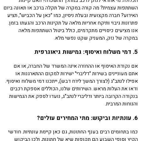
הכלולה. מי אחראי לנזק לרכב במהלך ההשכרה? האם קיימת
השתתפות עצמית? מה קורה במקרה של תקלה ברכב או תאונה ביום
האירוע? חברה מקצועית ובעלת ניסיון, כמו "כאן על הכביש", תציע
פתרונות גיבוי ותיקח אחריות מלאה על תקינות הרכב והגעתו בזמן.
אנו מציעים כיסויים מתקדמים, כולל ביטול השתתפות מלאה
במקרה של נזק, המעניק שקט נפשי מלא.
5. דמי משלוח ואיסוף: גמישות גיאוגרפית
אם נקודת האיסוף או ההחזרה אינה המשרד של החברה, או אם
אתם מעוניינים בשירות "דליברי" ישירות למקום ההתארגנות או
אפילו לנתב"ג (לצורך המשך לירח דבש), ייתכנו דמי משלוח ואיסוף.
ודאו את העלות מראש. השירותים שלנו, הכוללים אספקת רכבים
בנקודה הקרובה ביותר ודליברי לנתב"ג, נועדו לספק את הגמישות
והנוחות המרבית.
6. עונתיות וביקוש: מתי המחירים עולים?
כמו בתחומים רבים בענף החתונות, גם כאן קיימת עונתיות. חודשי
הקיץ וסופי השבוע הם תקופות שיא של חתונות, ולכן הביקוש