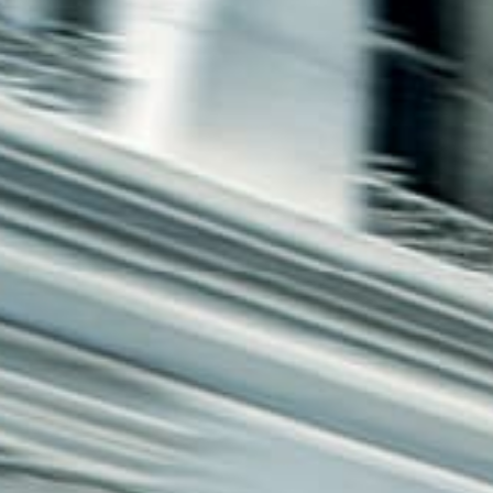
חיפה
באשדוד
בפתח תקווה
בנתניה
בבאר שבע
בתל אביב
רעננה
חולון