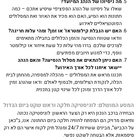
מה ניסיונו של הנהג המיועד?
שאלו על ניסיונו של הנהג הספציפי שיסיע אתכם – כמה
חתונות הוא הסיע, האם הוא מכיר את האזור ואת המסלולים
הפוטנציאליים לאירוע.
האם יש הגבלת קילומטראז' או זמן? ומהי עלות חריגה?
וודאו שטווח הנסיעה והזמן הכלולים בחבילה מתאימים
לצרכים שלכם. בררו מהי עלות כל שעת איחור או קילומטר
נוסף, כדי למנוע חיובים מפתיעים.
האם ניתן להתאים את מסלול הנסיעה? והאם הנהג
יישאר איתנו לכל אורך האירוע?
תכננו מראש את המסלולים – מהכלה למספרה, מהחתן לבית
הכלה, לנקודת הצילומים, ולבסוף לאולם. ודאו שהנהג זמין
לכל אורך הדרך ומוכן לכל שינוי קטן בתכנית.
המסע המושלם: לוגיסטיקה חלקה וראש שקט ביום הגדול
הבחירה ברכב הנכון היא רק הצעד הראשון. לוגיסטיקה נכונה
ותיאום מדויק הם המפתח לחוויה חלקה ביום החתונה. אנו, ב"כאן
על הכביש", מבינים ששירות 24/7 ומנהל תיק לקוח אישי הם לא רק
סיסמאות, אלא הבטחה לשקט נפשי.