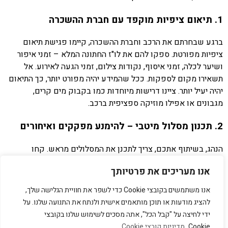
1. תיאום ציפיות מוקפד עם חברת ההשכרה
ברגע שבחרתם את הרכב וחברת ההשכרה, קיימו פגישת תיאום
ציפיות מפורטת. ספקו להם את לו"ז החתונה המלא – זמני איפור
ושיער לכלה, זמני איסוף, נקודות צילום, זמני הגעה לאירוע. אל
תשאירו מקום לספקות. ככל שהמידע יהיה מפורט יותר, כך התיאום
יהיה יעיל יותר. ציינו דרישות מיוחדות כמו בקבוק מים קרים,
מגבונים או אפילו מוזיקה ספציפית ברכב.
2. תכנון מסלול מיטבי – להימנע מפקקים ואיחורים
הנהג, בשיתוף אתכם, צריך לתכנן את המסלולים מראש. קחו
בחשבון את שעות העומס בכבישים, עבודות תשתית ידועות או
אנו מעריכים את פרטיותך
אירועים מיוחדים שעשויים להשפיע על התנועה. עדיף לצאת
מוקדם יותר ולהגיע לנקודת המפגש או הצילומים בנחת, מאשר
אנו משתמשים בקובצי Cookie כדי לשפר את חוויית הגלישה שלך,
למהר ולהילחץ. מנהל התיק האישי שלכם ב"כאן על הכביש" יסייע
להציג מודעות או תוכן מותאמים אישית ולנתח את התנועה שלנו. על
בתכנון המסלול האופטימלי, תוך התחשבות בכל המשתנים.
ידי לחיצה על "קבל הכל", אתה מסכים לשימוש שלנו בקובצי
Cookie.
מדיניות קובצי Cookie