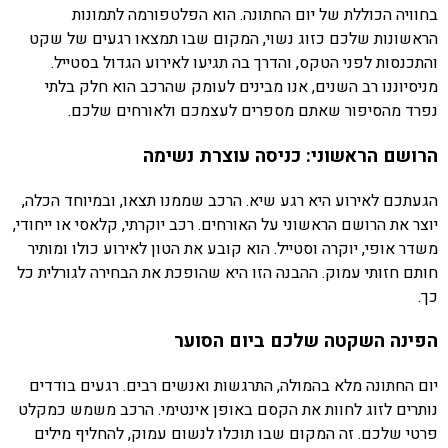
בחוויה הכוללת של יום החתונה. הוא הפלטפורמה לתמונות
הראשונות שלכם כזוג נשוי, המקום שבו תמצאו רגעים של שקט
והתכנסות לפני הטקס, והדרך בה תגיעו לאירוע הגדול בסטייל.
מניסיוננו רב השנים, אנו מבינים לעומק שהרכב הוא חלק בלתי
נפרד מהסיפור שאתם מספרים לעצמכם ולאורחים שלכם.
הרושם הראשוני: כניסה עוצרת נשימה
הגעתכם לאירוע היא רגע שיא. הרכב שממנו תצאו, ובמיוחד הכלה,
יוצר את הרושם הראשוני על האורחים. רכב יוקרתי, קלאסי או ייחודי,
משדר אופי, יוקרה וסטייל. הוא קובע את הטון לאירוע כולו ומותיר
חותם חזותי עמוק. ההבנה הזו היא שהופכת את הבחירה לגורלית כל
כך.
הפינה השקטה שלכם ביום הסוער
יום החתונה מלא בהמולה, התרגשות ואנשים רבים. רגעים בודדים
נותרים לזוג לחוות את הקסם באופן אינטימי. הרכב משמש כמקלט
פרטי שלכם. זה המקום שבו תוכלו לנשום עמוק, להחליף מילים