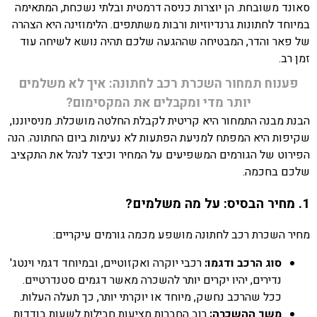
סאונד משובחת. הן יוצרות כניסה דרמטית ובלתי נשכחת, המתאימה
במיוחד לחתונות גרנדיוזיות ורבות משתתפים. הלימוזינה היא הצהרה
של פאר והדר, המבטיחה שההגעה שלכם תהיה נושא לשיחה עוד
זמן רב.
פענוח תמחור השכרת רכב לחתונה: איך לא משלמים
יותר מדי ומקבלים את המקסימום?
הבנת מבנה התמחור היא קריטית לקבלת החלטה מושכלת. מניסיוננו,
שקיפות היא המפתח למניעת הפתעות לא נעימות ביום החתונה. הנה
הפירוט של הגורמים המשפיעים על המחיר וכיצד לנהל את התקציב
שלכם בחכמה.
1. מחיר הבסיס: על מה משלמים?
מחיר השכרת רכב לחתונה מושפע מכמה גורמים עיקריים:
סוג הרכב ודגמו:
רכבי יוקרה ואקזוטיים, ובמיוחד דגמי וינטג'
נדירים, יהיו יקרים יותר להשכרה מאשר דגמים סטנדרטיים.
ככל שהרכב נחשק, מיוחד או יוקרתי יותר, כך תעלה העלות.
משך ההשכרה:
רוב החברות מציעות חבילות לשעות בודדות