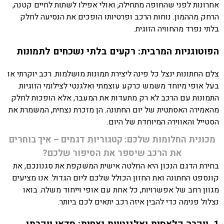
אחרונות לפני שהחופה מתחילה, ואולי אפילו לשתות לחיים קטנה,
הרחק מההמון. נוחות הרכב ופרטיותו הופכים את הנסיעה לחלק
בלתי נפרד מהחוויה הזוגית.
הפוטוגניות המרבית: רקעים בלתי נשכחים לתמונות
צלם החתונות ינצל כל פינה ליצירת תמונות מושלמות. רכב יוקרתי או
בעל אופי מיוחד משמש כרקע עוצמתי ואלגנטי לצילומי הזוגיות.
התמונות עם הרכב לא רק מתעדות את המעבר, אלא הופכות לחלק
מהאמירה האסתטית של יום החתונה. הן מזכרת נצחית, המשמרת את
הסטייל והאווירה המיוחדת של היום.
מכונית החלומות שלכם: קטגוריות דגמים – איך בוחרים
את הרכב שיספר את הסיפור שלכם?
בחירת הדגם הנכון היא החלטה אישית המשקפת את סגנונכם, את
קונספט החתונה ואת החזון הכולל שלכם ליום הגדול. אנו מציעים
מגוון רחב של אפשרויות, כל אחת עם אופי וייחוד משלה. בואו
נצלול פנימה כדי להבין איזה רכב יתאים לכם ביותר.