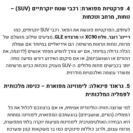
4. פרקטיות מפוארת: רכבי שטח יוקרתיים (SUV) –
נוחות, מרחב ונוכחות
לעיתים, הפרקטיות פוגשת את הפאר. רכבי SUV יוקרתיים, כמו
ריינג' רובר
,
וולוו XC90
או
מרצדס GLE
, מציעים שילוב מושלם של
מרווח, נוחות ונראות מרשימה. הם אידיאליים במיוחד אם שמלת
הכלה גדולה במיוחד, אם יש צורך להסיע מספר אנשים (לדוגמה, את
ההורים או השושבינות), או אם מיקום האירוע דורש נסיעה נוחה
יותר בכבישים פחות סלולים. ה-SUV מעניק נוכחות כביש מרשימה
ומשדר עוצמה ואלגנטיות מודרנית.
5. גראנד פינאלה: לימוזינה מפוארת – כניסה מלכותית
לפמליה המלכותית
למי שרוצה חוויה הוליוודית אמיתית, או אם ברצונכם לכלול את כל
הפמליה (הורים, שושבינים) בהגעתכם המפוארת, לימוזינה נמתחת
היא הבחירה האולטימטיבית. לימוזינות מציעות יוקרה בלתי מתפשרת,
מרווח עצום, ולרוב כוללות פינוקים כמו בר משקאות קטן ומערכת