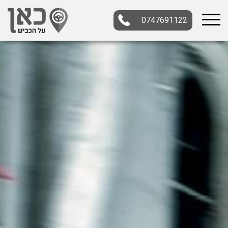
0747691122
בחר תתקטגוריה
בחר מיקום
הכל
צפון
מרכז
דרום
במרכז
בצפון
בירושלים
ירושלים
בחיפה