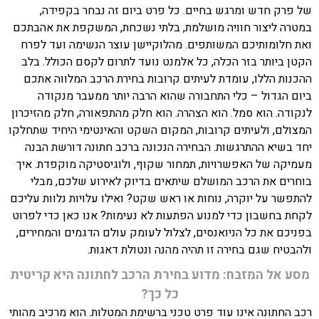
של פרק חדש ומרגש בחיים. כל פרט ביום זה נבחר בקפידה,
במטרה ליצור חוויה מושלמת, בלתי נשכחת, המשקפת את אהבתכם
ואת חלומותיכם המשותפים. מהלוקיישן עוצר הנשימה ועד לפרח
הקטן ביותר בזר הכלה, כל אלמנט נועד לתרום לקסם הכולל. בלב
ההכנות הללו, עומדת לעיתים קרובות בחירת הרכב המלווה אתכם
ביום הגדול – כלי התחבורה שהוא הרבה יותר ממעבר מנקודה
לנקודה. הוא סמל. הוא הצהרה. הוא חלק מהתפאורה, חלק מהזיכרון
המצולם, ולעיתים קרובות, המקום השקט והאינטימי היחיד שתחלקו
יחד בשיא ההתרגשות. הבחירה הנכונה ברכב חתונה דורשת הבנה
מעמיקה של האפשרויות, תמחור שקוף, ולוגיסטיקה מוקפדת. איך
בוחרים את הרכב המושלם שיתאים בדיוק לאירוע שלכם, מבלי
להתפשר על יוקרה, נוחות או ראש שקט? ואילו עלויות נלוות עליכם
לקחת בחשבון כדי למנוע הפתעות לא נעימות? אנו כאן כדי לפרוט
בפניכם את כל הניואנסים, לצלול לעומק עולם הדגמים והמחירים,
ולהבטיח שגם בחירה זו תהיה מהנה ונטולת דאגות.
מסע אל המזבח: מדוע בחירת הרכב לחתונה היא קריטית
כל כך?
רכב החתונה אינו עוד פרט טכני ברשימת המטלות. הוא מרכיב מהותי