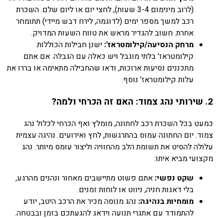
(לרוב מינימום 3-4 שעות), לחצי יום או ליום שלם. השכרת
רכב למשך מספר ימים (לדוגמה, לירח דבש מיידי) תתומחר
אחרת. חשוב להגדיר מראש את טווח השעות המדויק.
מרחק הנסיעה/קילומטראז':
ישנן חבילות הכוללות
קילומטראז' בלתי מוגבל ויש כאלה עם הגבלה. אם אתם
מתכננים נסיעות ארוכות, ודאו שהחבילה מתאימה או בררו את
עלות קילומטראז' נוסף.
2. שירותי נהג צמוד: האם זה הכרחי ולמה?
כמעט בכל השכרת רכב לחתונה, מומלץ ואף הכרחי לכלול נהג
צמוד. יום החתונה עמוס בהתרגשות, לחץ ואירועים. נהיגה עצמית
עלולה להסיט את תשומת הלב מהחוויה וליצור עומס מיותר. נהג
מקצועי מביא איתו:
שקט נפשי:
אתם פשוט מתיישבים מאחור ונהנים מהרגע,
בלי דאגות חניה, ניווט או לוחות זמנים.
מומחיות בנהיגה:
נהג מנוסה מכיר את הרכב היטב, יודע
להתמודד עם אתגרי תנועה וידאג להגעתכם בזמן ובבטחה.