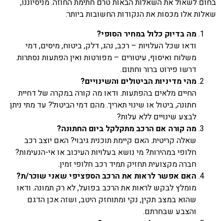
בחום לשאול את השאלות הבאות טרם חתימת החוזה. מניסיוננו,
שאלות אלו מכסות את הנקודות החשובות ביותר:
מה בדיוק כלול במחיר הסופי?
ודאו שכל העלויות – רכב, נהג, דלק, ביטוח, מיסים, דמי
משלוח ואיסוף, עיטורים – מפורטות ואין הפתעות נסתרות.
דרשו פירוט ברור וחתום.
מהי מדיניות הביטולים והשינויים?
החיים מלאים בהפתעות. ודאו מה קורה במקרה של דחיית
חתונה, ביטול או שינוי תאריך. מהם דמי הביטול? עד מתי ניתן
לבצע שינויים ללא עלות?
מה קורה אם הרכב מתקלקל ביום החתונה?
שאלה קריטית. האם קיימת תוכנית גיבוי? האם יוצב רכב
חלופי במהירות? מי נושא בעלויות העיכוב או אי-הנעימות?
חברה מקצועית תחזיק תמיד רכב חלופי זמין.
האם אפשר לראות את הרכב הספציפי שאני שוכר/ת?
מומלץ לבקש לראות את הרכב בפועל, לא רק תמונה. ודאו
שהוא במצב תקין, נקי ומתוחזק היטב, ושזה אכן הדגם
והצבע שבחרתם.