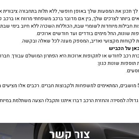
 תכנן את המסעות שלך באופן חופשי, ללא תלות בתחבורה ציבורית א
ם ביותר לצרכים שלך, בין אם מדובר ברכב משפחתי מרווח או ברכב ק
 חבילות מיוחדות לשומרי שבת, הכוללות השכרה ללא חיוב בימי שבת ו
ות שונות, החל מימים בודדים ועד חודשים ארוכים.
 לקוחות מקצועי ואדיב, המספק מענה לכל שאלה ובקשה.
כאן על הכביש
 רכב לחודש או לתקופות ארוכות היא הפתרון המושלם עבורך. חברות
וספות שונות כגון:
סעים.
חברתנו מציע מגוון רחב של רכבים בעלי 5-7 מושבים, המתאימים למשפחות ולקבוצות חברים. רכבים 
גדולה למסירה והחזרת הרכב דברו איתנו ותקבלו הצעה משתלמת במיוח
צור קשר