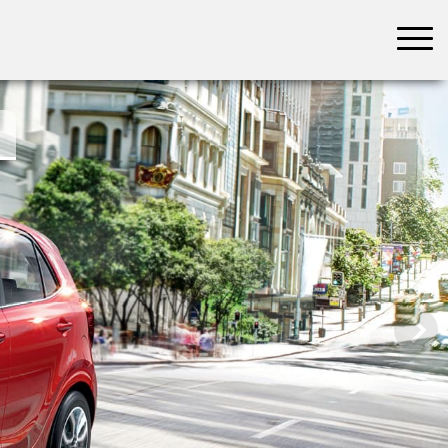
בחר תתקטגוריה
בחר מיקום
הכל
צפון
מרכז
דרום
במרכז
בצפון
בירושלים
ירושלים
בחיפה