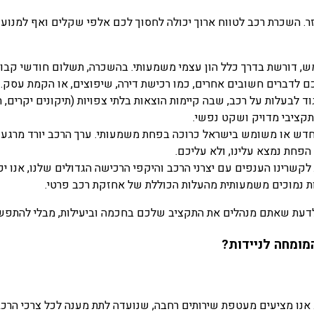
זר. השכרת רכב לטווח ארוך יכולה לחסוך לכם אלפי שקלים ואף למנוע 
, דורשת בדרך כלל הון עצמי משמעותי. בהשכרה, תשלום חודשי קבו
ם לדברים חשובים אחרים, כמו רכישת דירה, שיפוצים, או הקמת עסק.
וד לבעלות על רכב, שבה קיימות הוצאות בלתי צפויות (תיקונים יקרים
תקציבי מדויק ושקט נפשי.
דש או משומש בישראל כרוכה בפחת משמעותי. ערך הרכב יורד מרגע שה
פחת נמצא עלינו, ולא עליכם.
לקשרינו הענפים עם יצרני הרכב והיקפי הרכישה הגדולים שלנו, אנו י
ת נמוכים משמעותית מהעלות הכוללת של אחזקת רכב פרטי.
דעת שאתם מנהלים את התקציב שלכם בחכמה וביעילות, מבלי להתפשר 
 אנו מציעים מעטפת שירותים רחבה, שנועדה לתת מענה לכל צרכי הר