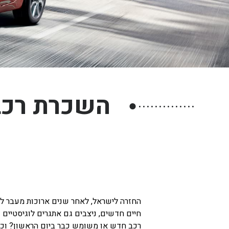
חיפה
באשדוד
בפתח תקווה
בנתניה
בבאר שבע
השכרת רכב 
בתל אביב
●
רעננה
חולון
החזרה לישראל, לאחר שנים ארוכות מעבר ל
חיים חדשים, ניצבים גם אתגרים לוגיסטיים 
רכב חדש או משומש כבר ביום הראשון? וכי