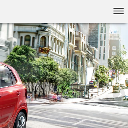
בחר תתקטגוריה
בחר מיקום
הכל
צפון
מרכז
דרום
במרכז
בצפון
בירושלים
ירושלים
בחיפה