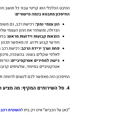
ההיבט הכלכלי הוא קריטי עבור כל תושב חו
החיסכון מתבטא בכמה מישורים:
הון עצמי נמוך:
רכישת רכב, גם משומש
הגדולה, ומשחרר את ההון העצמי שלכ
הוצאות קבועות וידועות מראש:
בניג
חודשי קבוע וידוע. זה מאפשר תכנון 
פחת וערך ירידת הרכב:
רכישת רכב ח
לאלפי שקלים בשנה. בהשכרה, סיכון ה
גישה למחירים אטרקטיביים:
הודות 
אטרקטיביים במיוחד, שלעיתים קרובו
החיסכון הזה מאפשר לכם לנשום לרווחה ול
4. סל השירותים המקיף: מה מציע המומחה לניידות?
"כאן על הכביש" אינו רק בית ל
השכרת רכב
.