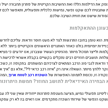
ק את הדילמות הללו ואת החשיבות הקריטית של פתרון תחבורה יעיל ונ
 שתבטיח לכם שקט נפשי, גמישות כלכלית ותפעולית, ותאפשר לכם ל
הסודות שישנו את חווית השיבה שלכם.
כעוגן ההתאקלמות
. הוא טומן בחובו התרגשות לצד לא מעט חוסר וודאות. עליכם לחדש ק
ניידות יומיומית בולט כאחד האתגרים הראשונים והקריטיים ביותר. ללא
ת ולייצר תסכול מיותר. מהניסיון העשיר שצברנו, אנו יודעים כי מציאת
לחת. תושבים חוזרים רבים נתקלים בקשיים בקבלת אשראי לרכישת רכב,
ר וודאות לגבי סוג הרכב המתאים לצרכיהם המשתנים. בתקופה זו, כשכ
 ללחץ מיותר. השאלה אינה רק "איזה רכב כדאי לי?", אלא גם "איך אני
בנקודה זו, נכנסת לתמונה האפשרות של
השכרת רכב לטווח ארוך
, המהו
 הבחירה האידיאלית לתושב החוזר? חמשת היתרונות
ליסינג תפעולי גמיש, מציעה מעטפת פתרונות ייחודית שאין שני לה עב
שקט הנפשי של שירותי השכרה מתקדמים. אנו רואים בה לא רק עסקה כ