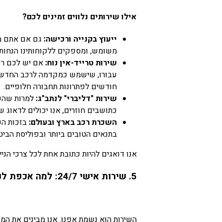
אילו שירותים נלווים זמינים לכם?
ייעוץ בקנייה ורכישה:
משומש, ומספקים ללקוחותינו הנחות מ
שירות טרייד-אין נוח:
אם יש לכם רכ
עבורו, שישמש כמקדמה לרכב החדש. 
חודשים לפתרונות תחבורה חלופיים.
שירות "דליברי" לנתב"ג:
למרות שהשי
כתושבים חוזרים, אנו יכולים לדאוג 
השכרת רכב בארץ ובעולם:
בזכות הק
בתנאים הטובים ביותר ובפוליסת הבי
אנו דואגים להיות כתובת אחת לכל צרכי הנ
5. שירות אישי 24/7: למה אכפת לנו שתקבלו יותר?
השירות הוא נשמת אפנו. אנו מבינים את המש