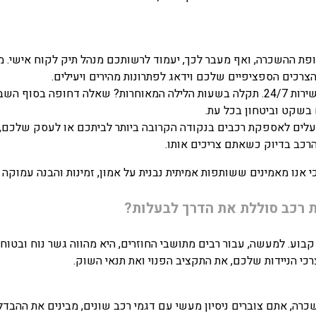
פת ההשכרה, ואף מעבר לכך, יעמוד לרשותכם מנהל תיק לקוח אישי. מ
צרכים הספציפיים שלכם וידאג לפתרונות מהירים ויעילים.
אנו מספקים שירות 24/7. תקלה בשעות הלילה המאוחרות? שאלה דחופה בס
 בשקט וביטחון בכל עת.
עלים לאספקת רכבים בנקודה הקרובה ביותר לביתכם או לעסק שלכם, 
רכב בדיוק כשאתם צריכים אותו.
כי אנו מאמינים ששותפות אמיתית נבנית על אמון, זמינות והבנה עמוקה 
 רכב סוללת את הדרך לבעלות?
קבוע. למעשה, עבור רבים מתושבי החוזרים, היא מהווה גשר נוח ובטוח
כי הניידות שלכם, את התקציב הפנוי ואת תנאי השוק.
, אתם צוברים ניסיון מעשי עם דגמי רכב שונים, מבינים את ההבדלים 