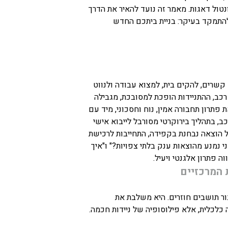
טול דאגות. מאמר זה נועד להאיר את הדרך
התמקד בעיקר: בניית ביתכם החדש
שרים, להקים בית, למצוא עבודה ולנווט
 רכב, ההתניידות הופכת למסובכת, מגבילה
 פתרון תחבורה אמין, נוח וחסכוני, מיד עם
 בתהליך בירוקרטי מסורבל לייבוא אישי
ל הוצאה נבחנת בקפידה, התחייבות לרכישת
 נמנע מהוצאות ענק בלתי צפויות?" ו"איך
וה פתרון אלגנטי ויעיל.
 המרכזיים
ור תושבים חוזרים. היא משלבת את
לכלית, אלא פילוסופיה של ניידות חכמה.