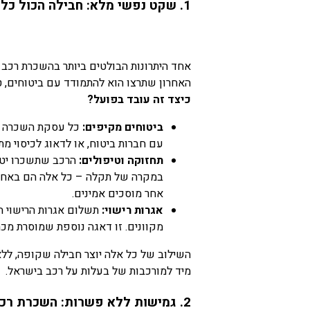
1. שקט נפשי מלא: חבילה הכול כלול ונטולת דאגות
אחד היתרונות הבולטים ביותר בהשכרת רכב
האחרון שתרצו הוא להתמודד עם ביטוחים, טי
כיצד זה עובד בפועל?
ביטוחים מקיפים:
כל עסקת השכרה אצל
עם חברות ביטוח, או לדאוג לכיסוי מ
תחזוקה וטיפולים:
הרכב שתשכרו יטופ
במקרה של תקלה – כל אלה הם באחריות
אחר מוסכים אמינים.
אגרות רישוי:
תשלום אגרות הרישוי הש
מקוונים. זו דאגה נוספת שמוסרת מכ
השילוב של כל אלה יוצר חבילה שקופה, ללא 
מיד למורכבות של בעלות על רכב בישראל.
2. גמישות ללא פשרות: השכרת רכב לחודש וגם לטווח ארוך