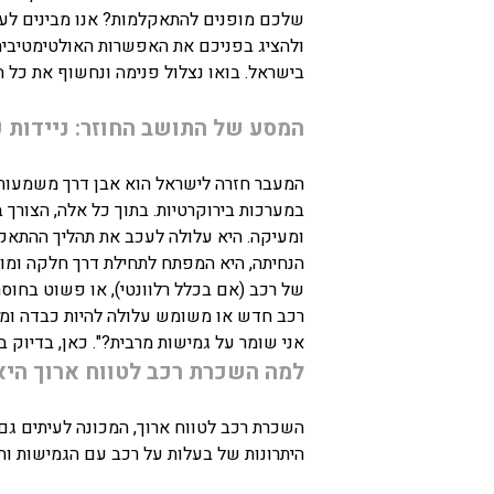
שלכם מופנים להתאקלמות? אנו מבינים לעומ
ולהציג בפניכם את האפשרות האולטימטיבית
בישראל. בואו נצלול פנימה ונחשוף את כל 
המסע של התושב החוזר: ניידות 
המעבר חזרה לישראל הוא אבן דרך משמעותית
במערכות בירוקרטיות. בתוך כל אלה, הצורך ב
ומעיקה. היא עלולה לעכב את תהליך ההתאקלמו
הנחיתה, היא המפתח לתחילת דרך חלקה ומוצ
של רכב (אם בכלל רלוונטי), או פשוט בחוס
רכב חדש או משומש עלולה להיות כבדה ומוקד
אני שומר על גמישות מרבית?". כאן, בדיוק 
למה השכרת רכב לטווח ארוך היא
השכרת רכב לטווח ארוך, המכונה לעיתים גם 
היתרונות של בעלות על רכב עם הגמישות וה