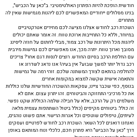
חודשית הופכת להיות הפתרון האולטימטיבי. ב"כאן על הכביש",
בנינו מסלולים ייחודיים המאפשרים לכם ליהנות מגמישות שאין לה
מתחרים.
השכרת רכב לחודש אצלנו מציעה לכם מחירים אטרקטיביים
במיוחד, וללא כל התחייבות ארוכת טווח. זה אומר שאתם יכולים
ליהנות מכל היתרונות של רכב צמוד, מבלי לחתום על חוזה ליסינג
מסובך וארוך טווח. יתרה מכך, אנו מאפשרים לכם גמישות מירבית
עם החלפת הרכב בסיום החודש. רוצים לנסות דגם אחר? צריכים
רכב גדול יותר למשך שבוע? אין בעיה! אנו נדאג לשדרוג או
להחלפה בהתאם לצורך המשתנה שלכם. זוהי רמה של גמישות
והתאמה אישית שקשה למצוא במקומות אחרים.
בנוסף, כפי שכבר ציינו, עסקאות ההשכרה החודשיות שלנו כוללות
את כל מרכיבי התחזוקה והביטוחים. זהו יתרון עצום. אתם לא
משלמים רק על הרכב, אלא על חבילה שלמה הכוללת שקט נפשי.
זה כולל: ביטוחים מקיפים (כולל ביטול השתתפות עצמית מלאה
לעיתים), טיפולים שוטפים וכל אגרות הרישוי. אתם פשוט נוהגים,
ואנחנו דואגים לכל השאר. השכרת רכב לחודש לפרטיים ועסקים
דרך "כאן על הכביש" היא פתרון חכם, כלכלי ונוח המותאם באופן