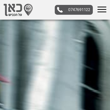
0747691122
בחר תתקטגוריה
בחר מיקום
הכל
צפון
מרכז
דרום
במרכז
בצפון
בירושלים
ירושלים
בחיפה