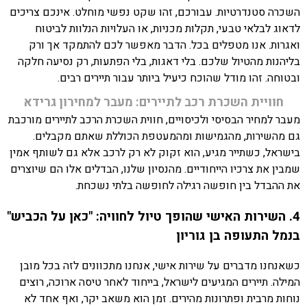
השכרה סטנדרטיות. עבורכם, זהו שקט נפשי מוחלט. אינכם צריכים
לדאוג לבלאי טבעי, תקלות מכניות, או העלויות הנלוות לביטוח
ואגרות. אנו מטפלים בכל. הדבר מאפשר לכם להתמקד אך ורק
בליהנות מהטיול שלכם. בלי דאגות, בלי הפתעות, רק נסיעה חלקה
ובטוחה. זהו מודל שהוכח כיעיל ביותר עבור תיירים רבים.
חוויית השכרת רכב לתיירים: מעבר למחירון גרידא
מעבר למחיר הבסיסי ולכיסויים, חווית השכרת הרכב לתיירים מורכבת
גם מהשירות, מהגמישות ומהמעטפת הכוללת שאתם מקבלים.
בישראל, כשתייר מגיע, הוא זקוק לא רק לרכב אלא גם לשותף אמין
שמבין את צרכיו הייחודיים. מהנסיון שלנו, הבדלים אלו הם שיוצרים
את ההבדל בין חופשה רגילה לחופשה בלתי נשכחת.
4. השירות האישי שהופך טיול לחוויה: "כאן על הכביש"
בנמל התעופה בן גוריון
כשאנחנו מדברים על שירות אישי, אנחנו מתכוונים לזה בכל מובן
המילה. תיירים המגיעים לישראל, בייחוד לאחר טיסה ארוכה, רוצים
נוחות מרבית ופתרונות מהירים. זמן הוא משאב יקר, ואף אחד לא