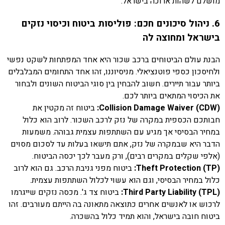
מושלם לשהות ארוכה בישראל.
6. ניהול סיכונים חכם: פוליסות ביטוח וכיסוי נזקים
בישראל ומחוצה לה
הבנת עולם הביטוחים ברכב שכור היא אחד המפתחות לשקט נפשי
ולחיסכון כספי פוטנציאלי. מניסיוננו, זהו אחד התחומים המבלבלים
ביותר עבור תיירים. חשוב להבחין בין סוגי הביטוח השונים ולבחור
את הכיסוי המתאים ביותר לכם.
Collision Damage Waiver (CDW):
ביטוח זה מקטין את
חבותכם הכספית במקרה של נזק לרכב השכור. לרוב הוא כלול
במחיר הבסיסי אך מגיע עם השתתפות עצמית גבוהה. משמעות
הדבר היא שבמקרה של נזק, אתם תישאו בעלות עד לסכום מסוים
(אלפי שקלים במקרים רבים), ורק מעבר לכך יכסה הביטוח.
Theft Protection (TP):
ביטוח מפני גניבת הרכב. גם הוא לרוב
כלול במחיר הבסיסי, וגם הוא עשוי לכלול השתתפות עצמית.
Third Party Liability (TPL):
ביטוח צד ג'. מכסה נזקים שייגרמו
לרכוש או לאנשים אחרים כתוצאה מתאונה בה הייתם מעורבים. זהו
ביטוח חובה בישראל, והוא תמיד כלול בהשכרה.