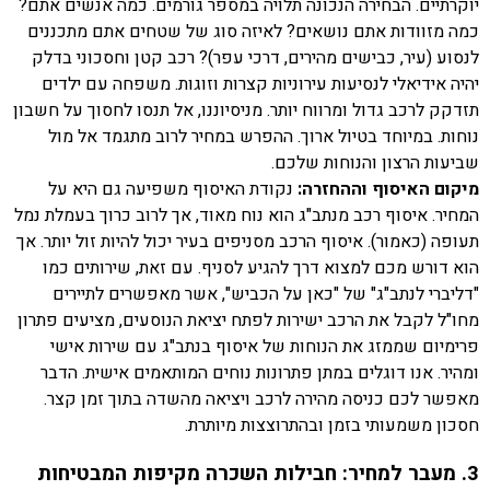
יוקרתיים. הבחירה הנכונה תלויה במספר גורמים. כמה אנשים אתם?
כמה מזוודות אתם נושאים? לאיזה סוג של שטחים אתם מתכננים
לנסוע (עיר, כבישים מהירים, דרכי עפר)? רכב קטן וחסכוני בדלק
יהיה אידיאלי לנסיעות עירוניות קצרות וזוגות. משפחה עם ילדים
תזדקק לרכב גדול ומרווח יותר. מניסיוננו, אל תנסו לחסוך על חשבון
נוחות. במיוחד בטיול ארוך. ההפרש במחיר לרוב מתגמד אל מול
שביעות הרצון והנוחות שלכם.
מיקום האיסוף וההחזרה:
נקודת האיסוף משפיעה גם היא על
המחיר. איסוף רכב מנתב"ג הוא נוח מאוד, אך לרוב כרוך בעמלת נמל
תעופה (כאמור). איסוף הרכב מסניפים בעיר יכול להיות זול יותר. אך
הוא דורש מכם למצוא דרך להגיע לסניף. עם זאת, שירותים כמו
"דליברי לנתב"ג" של "כאן על הכביש", אשר מאפשרים לתיירים
מחו"ל לקבל את הרכב ישירות לפתח יציאת הנוסעים, מציעים פתרון
פרימיום שממזג את הנוחות של איסוף בנתב"ג עם שירות אישי
ומהיר. אנו דוגלים במתן פתרונות נוחים המותאמים אישית. הדבר
מאפשר לכם כניסה מהירה לרכב ויציאה מהשדה בתוך זמן קצר.
חסכון משמעותי בזמן ובהתרוצצות מיותרת.
3. מעבר למחיר: חבילות השכרה מקיפות המבטיחות