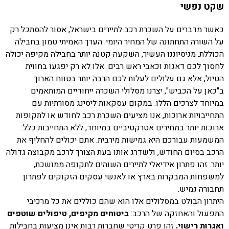
שקט נפשי
כאשר מדברים על השכרת רכב לתיירים בישראל, אסור להסתכל רק
על השורה התחתונה של המחיר היומי. הערך האמיתי טמון בחבילה
הכוללת. מניסיוננו העשיר, השקעה קטנה יותר בחבילה מקיפה יכולה
לחסוך לכם דאגות וכאבי ראש רבים. אלו לא רק יפגעו בחווית
הטיול, אלא גם עלולים לעלות לכם הרבה יותר בטווח הארוך.
ב"כאן על הכביש", יצרנו מסלולי השכרה ייחודיים המותאמים
במיוחד לצרכים הללו. במקום עסקאות ליסינג מסורתיות עם
התחייבויות ארוכות, אנו מציעים השכרת רכב לחודש או לתקופות
ארוכות יותר במחירים אטרקטיביים במיוחד, ללא התחייבות כלל.
המשמעות עבורכם היא גמישות מירבית. אתם יכולים להחליף את
הרכב בסיום החודש, ולשדרג אותו בעת הצורך לרכב מקבוצה גדולה
יותר. זהו פתרון אידיאלי לתיירים השוהים לתקופה ממושכת,
למשפחות המבקרות בארץ או לאנשי עסקים הזקוקים לפתרון
תחבורה גמיש.
היתרון הבולט במסלולים אלו הוא שהם כוללים את כל מרכיבי
התפעול והאחזקה של הרכב:
ביטוחים מקיפים, טיפולים שוטפים
ואגרות רישוי.
זהו פרט קריטי שחברות רבות אינן מציעות בחבילות