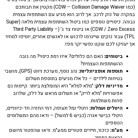
(כמו CDW – Collision Damage Waiver) מקטין את חבותכם
במקרה של נזק לרכב. אך לרוב הוא מגיע עם השתתפות עצמית
גבוהה. כיסויים נוספים כמו ביטול השתתפות עצמית מלאה (Super
CDW / Zero Excess) או ביטוח צד ג' (Third Party Liability –
TPL) עבור נזקים שייגרמו לרכוש או לאנשים אחרים, יוסיפו למחיר
אך יעניקו לכם שקט נפשי יקר מפז.
ביטוחים:
האם הם כלולים? איזו רמת כיסוי? מה גובה
ההשתתפות העצמית?
תוספות אופציונליות:
נהג נוסף, מערכת ניווט (GPS), מושבי
בטיחות לילדים – כל אלו מגיעים בתוספת תשלום.
מדיניות דלק:
"מלא למלא" היא המומלצת ביותר. קיימות גם
אפשרויות "מלא לריק" או תשלום מראש על דלק, שלרוב
פחות משתלמות.
היטלים ועמלות:
היטלי נמל תעופה, דמי החזרה חד-כיווניים,
היטלי כבישי אגרה (כביש 6 למשל) – ודאו מהם התשלומים
הנוספים.
מע"מ:
כזכור, תיירים פטורים ממע"מ. ודאו שהפטור מיושם
בהצעת המחיר.