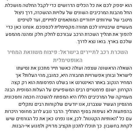
הוא יספק לכם את כל הכלים הדרושים כדי לקבל החלטה מושכלת.
החל מהבנת המרכיבים השונים של עלויות ההשכרה, דרך ניצול
מיטבי של שירותים ייחודיים המותאמים לתיירים, ועד לטיפים
מעשיים שיבטיחו לכם תמורה מקסימלית לכספכם. אנחנו כאן כדי
להפוך את תהליך השכרת הרכב עבורכם לחלק חלק ומהנה מהמסע
שלכם בארץ. בואו נצא לדרך.
השכרת רכב לתיירים בישראל: פיצוח משוואת המחיר
האופטימלית
השאלה הראשונה שצפה ועולה כאשר תייר מתכנן את נסיעתו
לישראל ובוחן אפשרויות תחבורה היא, כמובן, מהי העלות? אך
המחיר הנקוב באתר האינטרנט או בשלט הפרסומת הוא רק קצה
הקרחון. ישנם פרמטרים רבים המשפיעים על העלות הסופית. הבנה
מעמיקה של המרכיבים הללו היא המפתח להשכרה חכמה וחסכונית.
מהנסיון העשיר שצברנו, אנו יודעים שלקוחות רבים נתקלים
בהפתעות לא נעימות בסוף התהליך. הדבר נובע לרוב מחוסר היכרות
עם כל "האותיות הקטנות". לכן, אנו נפרט כאן את כל הגורמים שיש
לקחת בחשבון. כך תוכלו לתכנן תקציב מדויק ולמנוע אי-הבנות.