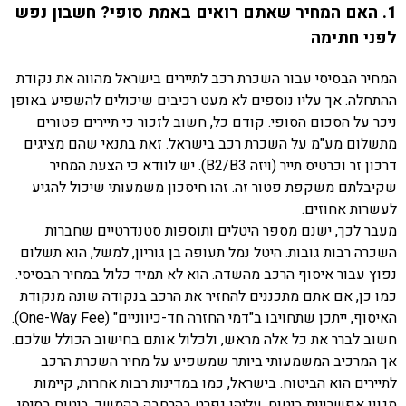
1. האם המחיר שאתם רואים באמת סופי? חשבון נפש
לפני חתימה
המחיר הבסיסי עבור השכרת רכב לתיירים בישראל מהווה את נקודת
ההתחלה. אך עליו נוספים לא מעט רכיבים שיכולים להשפיע באופן
ניכר על הסכום הסופי. קודם כל, חשוב לזכור כי תיירים פטורים
מתשלום מע"מ על השכרת רכב בישראל. זאת בתנאי שהם מציגים
דרכון זר וכרטיס תייר (ויזה B2/B3). יש לוודא כי הצעת המחיר
שקיבלתם משקפת פטור זה. זהו חיסכון משמעותי שיכול להגיע
לעשרות אחוזים.
מעבר לכך, ישנם מספר היטלים ותוספות סטנדרטיים שחברות
השכרה רבות גובות. היטל נמל תעופה בן גוריון, למשל, הוא תשלום
נפוץ עבור איסוף הרכב מהשדה. הוא לא תמיד כלול במחיר הבסיסי.
כמו כן, אם אתם מתכננים להחזיר את הרכב בנקודה שונה מנקודת
האיסוף, ייתכן שתחויבו ב"דמי החזרה חד-כיווניים" (One-Way Fee).
חשוב לברר את כל אלה מראש, ולכלול אותם בחישוב הכולל שלכם.
אך המרכיב המשמעותי ביותר שמשפיע על מחיר השכרת הרכב
לתיירים הוא הביטוח. בישראל, כמו במדינות רבות אחרות, קיימות
מגוון אפשרויות ביטוח. עליהן נפרט בהרחבה בהמשך. ביטוח בסיסי