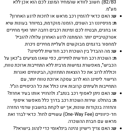
B2/B3). חשוב לוודא שהמחיר המוצג לכם הוא אכן ללא
מע"מ.
ש:
האם כדאי להזמין רכב מראש או לחכות לרגע האחרון?
ת:
מניסיוננו רב השנים, הזמנה מוקדמת, במיוחד בעונות שיא
או בחגים, תבטיח לכם זמינות רכבים רחבה יותר ואף מחירים
אטרקטיביים יותר. ההמתנה לרגע האחרון עלולה להוביל
למחסור בדגמים מבוקשים ולעליית מחירים ניכרת.
ש:
מה ההבדל בין השכרת רכב חודשית לליסינג?
ת:
השכרת רכב חודשית לתיירים, כפי שאנו מציעים ב"כאן על
הכביש", מאפשרת גמישות מרבית ללא התחייבות ארוכת טווח,
וכוללת לרוב את כל הוצאות התחזוקה, הביטוחים ואגרות
הרישוי. ליסינג הוא לרוב עסקה ארוכת טווח יותר, עם
התחייבות ולעיתים קרובות אינו כולל את כל הכיסויים הנ"ל.
ש:
האם ניתן לאסוף רכב בנתב"ג ולהחזיר אותו בעיר אחרת?
ת:
בהחלט. שירות השכרת רכב בדרך כלל מאפשר איסוף
והחזרה בנקודות שונות, אך יש לקחת בחשבון שדמי החזרה
חד-כיווניים (One-Way Fee) עשויים לחול. כדאי לברר זאת
מראש עם חברת ההשכרה.
ש:
האם צריך רישיון נהיגה בינלאומי כדי לנהוג בישראל?