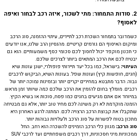
2. סודות התמחור: מתי לשכור, איזה רכב לבחור ואיפה
לאסוף?
כשמדובר בתמחור השכרת רכב לתיירים, עיתוי ההזמנה, סוג הרכב
ומיקום האיסוף הם גורמים קריטיים. מהנסיון הרב שלנו, אנו יודעים
כי תכנון מוקפד יכול לחסוך לכם סכומי כסף משמעותיים. הוא גם
יבטיח לכם את הרכב המתאים ביותר לצרכים שלכם.
העיתוי:
בישראל, כמו בכל יעד תיירותי פופולרי, ישנן עונות שיא
(חגים, חופשות קיץ) ועונות שפל. בעונות השיא, הביקוש לרכבים
גבוה. הדבר מתבטא במחירים יקרים יותר ובזמינות נמוכה יותר של
רכבים. מומלץ בחום להזמין את הרכב שלכם כמה שיותר זמן מראש.
במיוחד אם אתם מגיעים בחגים כמו פסח, סוכות או בשיא הקיץ.
הזמנה מוקדמת לא רק משיגה לכם מחיר טוב יותר, אלא גם מבטיחה
שתקבלו את קבוצת הרכב הרצויה לכם. המתנה לרגע האחרון היא
מתכון בטוח לפשרות על סוג הרכב ולעלויות גבוהות יותר.
סוג הרכב:
מגוון כלי הרכב הזמינים להשכרה הוא רחב. החל
ממכוניות מיני חסכוניות, דרך רכבים משפחתיים ועד לרכבי SUV