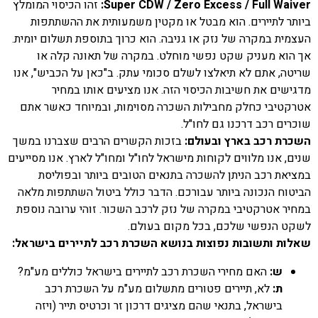
Super CDW / Zero Excess / Full Waiver:
זהו הכיסוי המומלץ
ביותר לתיירים. הוא מבטל או מקטין משמעותית את ההשתתפות
העצמית במקרה של נזק או גניבה. הוא כרוך בתוספת תשלום יומית.
אך הוא מעניק שקט נפשי מוחלט. במקרה של תאונה קלה או
שריטה, אתם לא תיאלצו לשלם סכומי עתק. ב"כאן על הכביש", אנו
מדגישים את חשיבות הכיסוי הזה. אנו מציעים אותו במחיר
אטרקטיבי כחלק מחבילות השכרה מסוימות, ובמיוחד כאשר אתם
שוכרים רכב דרכנו גם לחו"ל.
השכרת רכב בארץ ובעולם:
בזכות הקשרים הרבים שצברנו במשך
שנים, אנו מלווים לקוחות מישראל לחו"ל ומחו"ל לארץ. אנו מסייעים
במציאת רכב הניתן להשכרה בתנאים הטובים ביותר ובפוליסת
הביטוח הנכונה ביותר עבורכם. הדבר כולל ביטול השתתפות מלאה
במחיר אטרקטיבי במקרה של נזק לרכב השכור. זוהי ערובה נוספת
לשקט הנפשי שלכם, בכל מקום בעולם.
שאלות ותשובות נפוצות בנושא השכרת רכב לתיירים בישראל:
ש:
האם מחירי השכרת רכב לתיירים בישראל כוללים מע"מ?
ת:
לא, תיירים פטורים מתשלום מע"מ על השכרת רכב
בישראל, בתנאי שהם מציגים דרכון זר וכרטיס תייר (ויזה