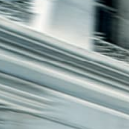
חיפה
באשדוד
בפתח תקווה
בנתניה
בבאר שבע
בתל אביב
רעננה
חולון