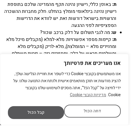
ת:
באופן כללי, רישיון נהיגה תקף מהמדינה שלכם בתוספת
רישיון נהיגה בינלאומי מומלץ בהחלט. חלק מחברות ההשכרה
והרשויות בישראל דורשות זאת. יש לוודא את הדרישות
הספציפיות לפני ההגעה.
ש:
מה לגבי תשלום על דלק ברכב שכור?
ת:
קיימות מספר אפשרויות: מלא-למלא (מקבלים מיכל מלא
ומחזירים מלא – המומלצת), מלא-לריק (מקבלים מלא
ומשלמים מראש על דלק, ומחזירים ריק – פחות משתלם
לרוב), או קניית מיכל ראשון (משלמים על מיכל מלא, מחזירים
אנו מעריכים את פרטיותך
כפי שרוצים). מומלץ לקרוא היטב את מדיניות הדלק לפני
אנו משתמשים בקובצי Cookie כדי לשפר את חוויית הגלישה שלך,
השכרת הרכב.
להציג מודעות או תוכן מותאמים אישית ולנתח את התנועה שלנו. על
ש:
האם יש הגבלת קילומטראז' בהשכרת רכב לתיירים?
ידי לחיצה על "קבל הכל", אתה מסכים לשימוש שלנו בקובצי
ת:
בחלק מעסקאות השכרת הרכב, במיוחד הקצרות, עשויה
Cookie.
מדיניות קובצי Cookie
להיות הגבלת קילומטראז' יומית. במקרה של חריגה, ייתכן
שתחויבו בעלות נוספת לקילומטר. עסקאות השכרת רכב
חודשיות לתיירים נוטות להציע קילומטראז' בלתי מוגבל או
דחה הכול
קבל הכול
גבוה יותר. יש לבדוק זאת בבירור בעת ההזמנה.