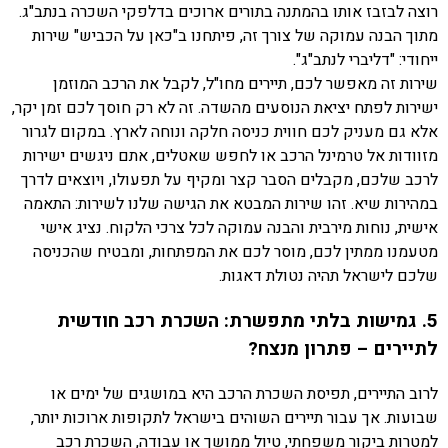
רוצה לבזבז אותו בהמתנה בתורים ארוכים בדלפקי השכרה בנתב"ג.
מתוך הבנה עמוקה של צורך זה, פיתחנו ב"כאן על הכביש" שירות
ייחודי: "דליברי לנתב"ג".
שירות זה מאפשר לכם, תיירים מחו"ל, לקבל את הרכב המוזמן
ישירות לפתח יציאת הנוסעים מהשדה. זה לא רק חוסך לכם זמן יקר,
אלא גם מעניק לכם חווית כניסה חלקה ונוחה לארץ. במקום לגרור
מזוודות אל טרמינל הרכב או לחפש שאטלים, אתם ניגשים ישירות
לרכב שלכם, מקבלים הסבר קצר ומקיף על תפעולו, ויוצאים לדרך
במהירות שיא. זהו שירות המבטא את הגישה שלנו לשירות: התאמה
אישית, נוחות מירבית והבנה עמוקה לכל צרכי הלקוח. נציג אישי
מטעמנו ממתין לכם, מוסר לכם את המפתחות, ומבטיח שהכניסה
שלכם לישראל תהיה נטולת דאגות.
5. גמישות בלתי מתפשרת: השכרת רכב חודשית
לתיירים – פתרון מנצח?
לרוב התיירים, תפיסת השכרת הרכב היא במושגים של ימים או
שבועות. אך עבור תיירים השוהים בישראל לתקופות ארוכות יותר,
למטרות ביקור משפחתי, טיול ממושך או עבודה, השכרת רכב