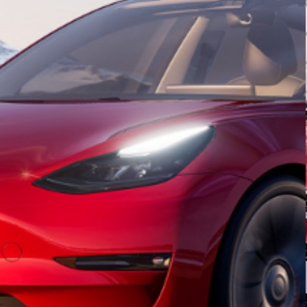
חיפה
באשדוד
בפתח תקווה
בנתניה
בבאר שבע
בתל אביב
רעננה
חולון