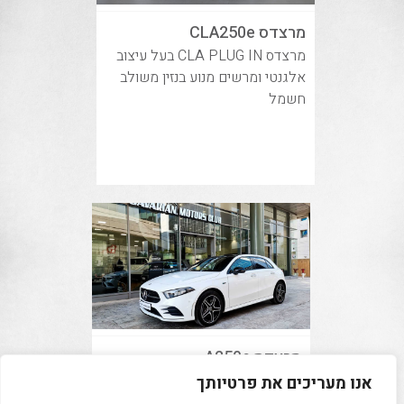
מרצדס CLA250e
מרצדס CLA PLUG IN בעל עיצוב
אלגנטי ומרשים מנוע בנזין משולב
חשמל
מרצדס A250e
מרצדס A250e רכב חזק בעל מנוע
אנו מעריכים את פרטיותך
בנזין משולב חשמל המייצר 218