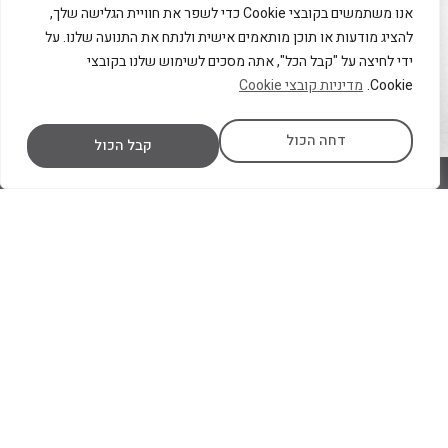
אנו משתמשים בקובצי Cookie כדי לשפר את חוויית הגלישה שלך,
כוחות סוס הרכב מיובא לארץ כיבוא
להציג מודעות או תוכן מותאמים אישית ולנתח את התנועה שלנו. על
מקביל ומאפשר ללקוח לקבל רכב
ידי לחיצה על "קבל הכל", אתה מסכים לשימוש שלנו בקובצי
פרטי הרשום על שמו ראשון ב...
Cookie.
מדיניות קובצי Cookie
דחה הכול
קבל הכול
צור קשר
אני מאשר/ת קבלת מיילים, מסרונים ושיחות טלפון