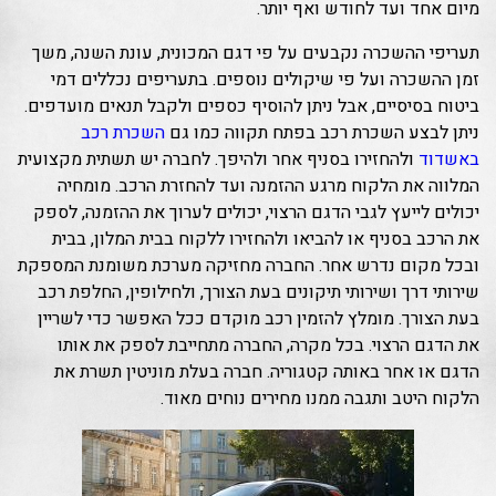
מיום אחד ועד לחודש ואף יותר.
תעריפי ההשכרה נקבעים על פי דגם המכונית, עונת השנה, משך
זמן ההשכרה ועל פי שיקולים נוספים. בתעריפים נכללים דמי
ביטוח בסיסיים, אבל ניתן להוסיף כספים ולקבל תנאים מועדפים.
ניתן לבצע השכרת רכב בפתח תקווה כמו גם
השכרת רכב
באשדוד
ולהחזירו בסניף אחר ולהיפך. לחברה יש תשתית מקצועית
המלווה את הלקוח מרגע ההזמנה ועד להחזרת הרכב. מומחיה
יכולים לייעץ לגבי הדגם הרצוי, יכולים לערוך את ההזמנה, לספק
את הרכב בסניף או להביאו ולהחזירו ללקוח בבית המלון, בבית
ובכל מקום נדרש אחר. החברה מחזיקה מערכת משומנת המספקת
שירותי דרך ושירותי תיקונים בעת הצורך, ולחילופין, החלפת רכב
בעת הצורך. מומלץ להזמין רכב מוקדם ככל האפשר כדי לשריין
את הדגם הרצוי. בכל מקרה, החברה מתחייבת לספק את אותו
הדגם או אחר באותה קטגוריה. חברה בעלת מוניטין תשרת את
הלקוח היטב ותגבה ממנו מחירים נוחים מאוד.