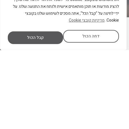
להציג מודעות או תוכן מותאמים אישית ולנתח את התנועה שלנו. על
ידי לחיצה על "קבל הכל", אתה מסכים לשימוש שלנו בקובצי
Cookie.
מדיניות קובצי Cookie
כתובת: הרימון 15, פ"ת
דחה הכול
קבל הכול
טלפון:
0747691122
מייל:
Sales@driveit.co.il