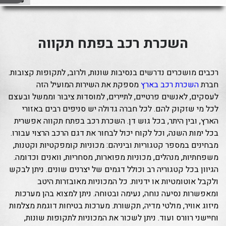
השכרת רכב בפתח תקווה
רכבים מושכרים נדרשים בנסיבות שונות, ולרוב, לתקופות קצובות.
חברת
השכרת רכב בארץ
מספקת את השירות המועיל הזה
לעסקים, לאנשים פרטיים, לתיירים, למוסדות ציבור וממשל ובעצם
לכל מי שזקוק להם. לכל חברה גדולה יש סניפים רבים באזורי
הארץ, ובין היתר, בכל גוש דן. השכרת רכב בפתח תקווה אפשרית
בכל ימות השנה, וכל לקוח יכול לבחור את דגם הרכב הרצוי עבורו.
מבחינים במספר קטגוריות וביניהם: מכוניות קומפקטיות וקטנות,
משפחתיות, מנהלים, מכוניות מפוארות, מסחריות, וואנים וכדומה.
הגיוון בכל קטגוריה רב וכולל דגמים של יצרנים שונים. ניתן לבקש
ולקבל אוטומטיות או ידניות. כל המכוניות מאובזרות היטב
ומאפשרות נסיעה נוחה, נעימה ובטוחה. ניתן למצוא בהן מערכות
מיזוג אוויר, מולטי מדיה, תקשורת. מערכות בטיחות דוגמת מצלמות
וחיישני רוורס ועוד. ניתן לשכור את המכוניות לתקופות שונות,