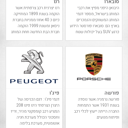
סובארו
רנו
היבואן היפני מפיץ את רכבי
רנו יצרנית רכב צרפתית אשר
המותג בישראל, מספר דגמי
הוקמה בשנת 1899 המחזיקה
המותג המשווקים והנמכרים
כיום כ 40 אחוז ממניות בחברת
בארץ הם: סובארו פורסטר הידוע
ניסאן ומשנת 1999 הוקמה
כרגע SUV בעל יכולות שטח
חברת הבת החדשה חחת המותג
מדהימות, סובראו...
דאציה .
פורשה
פיג'ו
פורשה גרמניה אשר נוסדה
דגמי פיג'ו : דגם הכניסה של
בשנת 1931 אשר התמחות
היצרן הצרפתי הינו פיגו 208
החברה הייתה ייעוץ לכלי רכב
המציע רכב קומפקטי מהיר, זריז
ופיתוח מנועים.
וחסכוני הכולל מערכת חניה
אוטומטית, מערכת בלימה