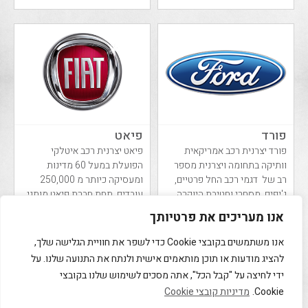
לפלח שוק ...
פורד
פיאט
פורד יצרנית רכב אמריקאית
פיאט יצרנית רכב איטלקי
וותיקה בתחומה ויצרנית מספר
הפועלת במעל 60 מדינות
רב של דגמי רכב החל פרטיים,
ומעסיקה כיותר מ 250,000
ג'יפים, מסחרי וחטיבת היוקרה
עובדים. תחת חברת פיאט מותגי
המזוהה עם המותג פורד מוסטנג.
רכב נוספים: אלפא רומאו,
אנו מעריכים את פרטיותך
בשנת ...
אבארט ולנציה.
אנו משתמשים בקובצי Cookie כדי לשפר את חוויית הגלישה שלך,
להציג מודעות או תוכן מותאמים אישית ולנתח את התנועה שלנו. על
ידי לחיצה על "קבל הכל", אתה מסכים לשימוש שלנו בקובצי
Cookie.
מדיניות קובצי Cookie