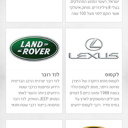
ישראל, רעשי המנוע המהודקים
בעלי 8 צילינדרים. מותק איטלקי
אשר הוקם לפני מעל 100 שנה
ונחשב כי...
לקסוס
לנד רובר
לקסוס מותג היוקרה של היצרן
לנד רובר יצרנית הרכב הבריטית
טויוטה היפני, מותג לקסוס נולד
הידוע ומיוצגת כרכבי שטח
בשנת 1988 ומונה כיום 5 דגמים
הידועים ביותר והשני לאחר
מובילים המשווקים לארץ על
המותג JEEP הוותיק. לנד רובר
בסיס סדיר. רכבי לקסוס ידועים
מתמחה בייצור רכבי שטח ופנאי
בא...
משנת 1948.