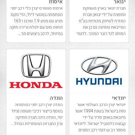
יגואר
איסוזו
חברת יגואר בארץ משווקת
איסוזו מוטורס יצרן כלי רכב יפני
ומופצת על ידי יבואן חברת
המתמחה במנועי דיזל, הדי מקס
המזרח לשיווק מכוניות בע"מ
מגיע עם מנוע 1.9 טורבו ו 163
המייבאת ומפיצה גם כן את
כוחות סוס עם יכולת גרירה חזקה
המותג לנד רובר המוכר. לדגמי
במיוחד, לרכב ביצועים מר...
יגואר
יונדאי
הונדה
יונדאי יצרן הרכב העולמי אשר
הונדה יצרן רכב יפני המתמחה
נחת בישראל בשנת 1994 אשר
בנוסף בייצור רכיבי תעופה וציוד
מיובאת באופן סדיר על ידי
ימי, הונדה הינה חברה וותיקה
קבוצת כלמוביל ישראל. ליונדאי
ובין החברות המסחריות הגדול...
מספר רב ש דגמי רכב הפונים