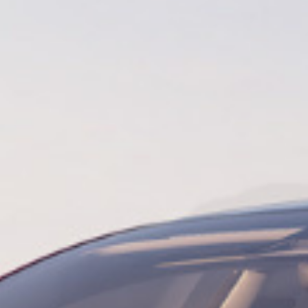
חיפה
באשדוד
בפתח תקווה
בנתניה
בבאר שבע
בתל אביב
רעננה
חולון