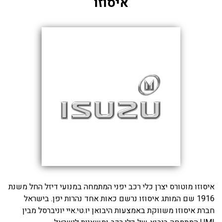
איסוזו
איסוזו מוטורס יצרן כלי רכב יפני המתמחה במנועי דיזל החל משנת
1916 שם המותג איסוזו נרשם כאות אחד נהרות יפן. בישראל
חברת איסוזו משווקת באמצעות היבואן יו.טי.איי יוניברסל מבין