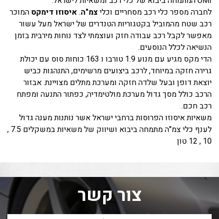
UMI המתמחה ביבוא של כלי רכב ומשאיות לישראל.
לחברה מספר כלי רכב מסחריים וכלי
צמ"ה
.
איסוזו
דימקס
המוכר
רכב שטח מהמוביל בקטגוריות הטנדרים של ישראל מעל עשור
מאפשר לקבל רכב עבודה חזק ועוצמתי לצד נוחות מירבית בזמן
הנשיאה לכלל הנוסעים.
הדי מקס מגיע עם מנוע 1.9 טורבו ו 163 כוחות סוס עם יכולת
גרירה חזקה במיוחד, לרכב ביצועים מרשימים, התנהגות כביש
יוצאת דופן ובעל שלדה חזקה ומערכת מתלים מצויינת. אבזור
הרכב כולל מסך גדול מערכת מולטימדיה, כפתור התנעה ומפתח
רכב חכם.
משאיות איסוזו הפרוסות ברחבי ישראל אשר נותנות מענה גדול
לענף כלי צמ"ה מתמחה ביבוא ושיווק של משאיות במשקלים 7.5 ,
10 , 12 טון
צור קשר