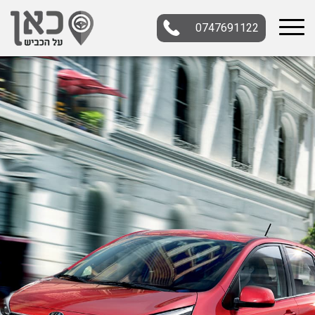
0747691122
בחר תתקטגוריה
בחר מיקום
הכל
צפון
מרכז
דרום
במרכז
בצפון
בירושלים
ירושלים
בחיפה