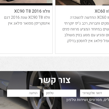
XC60
וולוו XC90 T8 2016
וולוו XC60 החדשה להשכרה
וולוו XC90 T8 שנת 2016 דגם
קים וחברות, רכב ג'יפ יוקרתי
אינסקריפן מפואר פלאג אין
ים במיוחד המציע מרווח פנים
ם ומגיע עם מנוע בנזין משולב
ל פלאג אין לחסכון בדלק.
צור קשר
ים, מסרונים ושיחות טלפון