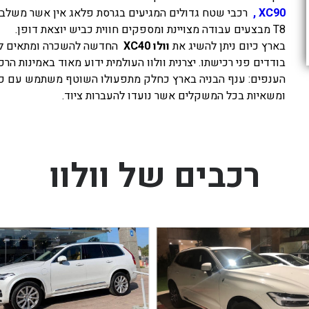
, XC90
רכבי שטח גדולים המגיעים בגרסת פלאג אין אשר משלב 
T8 מבצעים עבודה מצויינת ומספקים חווית כביש יוצאת דופן.
בארץ כיום ניתן להשיג את
וולו XC40
החדשה להשכרה ומתאים למי 
בודדים פני רכישתו. יצרנית וולוו העולמית ידוע מאוד באמינות הר
הענפים: ענף הבניה בארץ כחלק מתפעולו השוטף משתמש עם כלים
ומשאיות בכל המשקלים אשר נועדו להעברות ציוד.
רכבים של וולוו