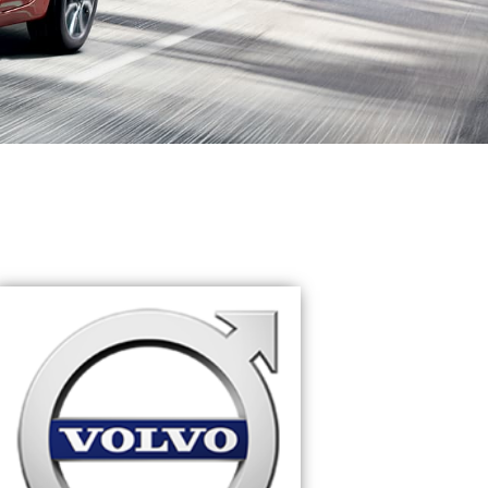
חיפה
באשדוד
בפתח תקווה
בנתניה
בבאר שבע
בתל אביב
רעננה
חולון