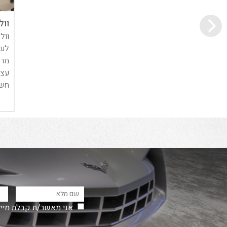
וולוו 
לעס
מרש
עצו
חשמ
אני מאשר/ת קבלת מייל