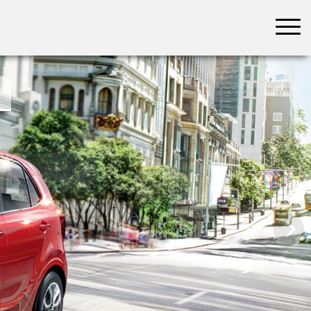
בחר תתקטגוריה
בחר מיקום
הכל
צפון
מרכז
דרום
במרכז
בצפון
בירושלים
ירושלים
בחיפה