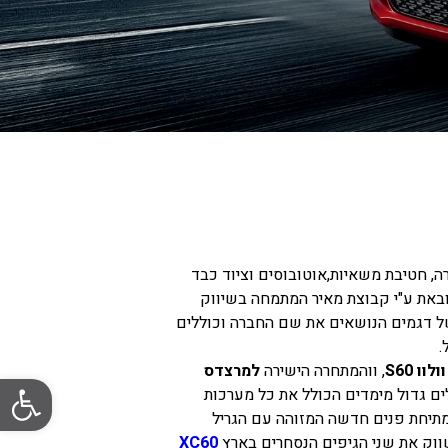
רה, חטיבת משאיות,אוטובוסים וציוד כבד
ברת וולו מיוצגת ומיובאת ע"י קבוצת מאיר המתמחה בשיווק
של דגמים הנושאים את שם החברה וכוללים
.
, ווהמתחרה הישירה
למרצדס
פתח סרגל
האחת והיחידה וולוו S90 רכב מנהלים גדול מימדים הכולל את כל מערכות
 מתיחת פנים חדשה המזוהה עם הגריל
שווק את שני הגיפים הנסחרים בארץ
XC60