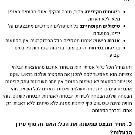
ביטוחים מקיפים:
צד ג', חובה ומקיף. אתם מכוסים באופן
מלא. ללא דאגות.
טיפולים תקופתיים:
כל הטיפולים הנדרשים מתבצעים על
ידינו, במועדם.
אגרות רישוי:
אנחנו מטפלים בכל הבירוקרטיה. אין הפתעות.
בדיקות בטיחות:
הרכב עובר בדיקות קפדניות על בסיס
קבוע.
זהו מודל הכל כלול אמיתי. הוא משחרר אתכם מההוצאות הבלתי
צפויות. הוא מאפשר לכם לתכנן את התקציב שלכם בראש שקט.
אין יותר הפתעות לא נעימות במוסך. אין יותר חשבונות עתק לביטוח.
אתם יודעים בדיוק כמה תשלמו. ואנחנו דואגים לכל השאר. זוהי
הבטחה שלנו. הבטחה לשירות. הבטחה לאמינות. הבטחה לשקט. זוהי
חווית נהיגה שפשוט כיף ליהנות ממנה. ללא סייגים. ללא דאגות. רק
אתם. והדרך הפתוחה.
3. מחיר מבצע שמשנה את הכל: האם זה סוף עידן
הבעלות?