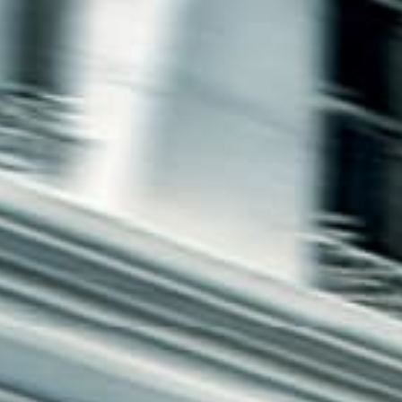
חיפה
באשדוד
בפתח תקווה
בנתניה
בבאר שבע
בתל אביב
רעננה
חולון