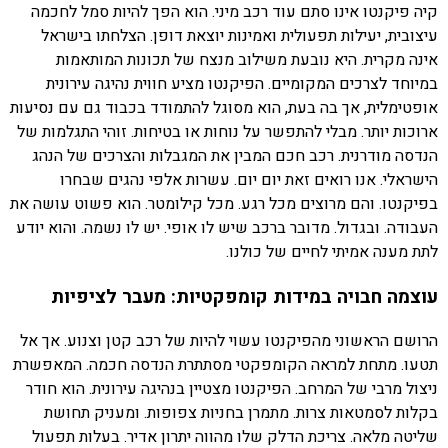
קיה פיקנטו אינו סתם עוד רכב מיני. הוא הפך להיות סמל לחכמה
עיצובית, יעילות תפעולית ואמינות יוצאת דופן. הצלחתו בישראל
אינה מקרית. היא נובעת משילוב מנצח של תכונות המותאמות
במיוחד לצרכים המקומיים. הפיקנטו מציע חווית נהיגה עירונית
אופטימלית, אך בה בעת, הוא מסוגל להתמודד בכבוד גם עם נסיעות
ארוכות יותר. מבלי להתפשר על נוחות או בטיחות. זוהי התגלמות של
הנדסה מודרנית. רכב חכם המבין את המגבלות והצרכים של הנהג
הישראלי. אנו רואים זאת יום יום. עשרות אלפי נהגים שבחרו
בפיקנטו. והם מרוצים מכל רגע. מכל קילומטר. הוא פשוט עושה את
העבודה. ובגדול. מדובר ברכב שיש לו אופי. יש לו נשמה. והוא יודע
לתת מענה אמיתי לחיים של כולנו.
עוצמה חבויה במידות קומפקטיות: מעבר לציפיות
הרושם הראשוני מהפיקנטו עשוי להיות של רכב קטן וצנוע. אך אל
תטעו. מתחת למראה הקומפקטי מסתתרת הנדסה חכמה. המאפשרת
ניצול מרבי של המרחב. הפיקנטו מצטיין בנהיגה עירונית. הוא חודר
בקלות לסמטאות צרות. מתמרן בחניות צפופות. ומעניק תחושת
שליטה מלאה. צריכת הדלק שלו מהווה יתרון אדיר. בעלות תפעול