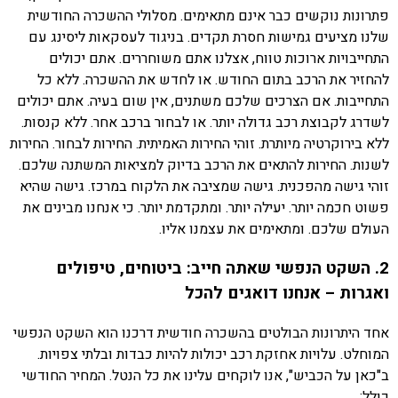
פתרונות נוקשים כבר אינם מתאימים. מסלולי ההשכרה החודשית
שלנו מציעים גמישות חסרת תקדים. בניגוד לעסקאות ליסינג עם
התחייבויות ארוכות טווח, אצלנו אתם משוחררים. אתם יכולים
להחזיר את הרכב בתום החודש. או לחדש את ההשכרה. ללא כל
התחייבות. אם הצרכים שלכם משתנים, אין שום בעיה. אתם יכולים
לשדרג לקבוצת רכב גדולה יותר. או לבחור ברכב אחר. ללא קנסות.
ללא בירוקרטיה מיותרת. זוהי החירות האמיתית. החירות לבחור. החירות
לשנות. החירות להתאים את הרכב בדיוק למציאות המשתנה שלכם.
זוהי גישה מהפכנית. גישה שמציבה את הלקוח במרכז. גישה שהיא
פשוט חכמה יותר. יעילה יותר. ומתקדמת יותר. כי אנחנו מבינים את
העולם שלכם. ומתאימים את עצמנו אליו.
2. השקט הנפשי שאתה חייב: ביטוחים, טיפולים
ואגרות – אנחנו דואגים להכל
אחד היתרונות הבולטים בהשכרה חודשית דרכנו הוא השקט הנפשי
המוחלט. עלויות אחזקת רכב יכולות להיות כבדות ובלתי צפויות.
ב"כאן על הכביש", אנו לוקחים עלינו את כל הנטל. המחיר החודשי
כולל: