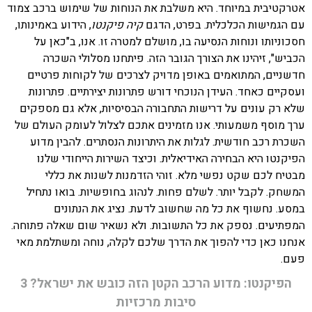
אטרקטיבית במיוחד. היא משלבת את הנוחות של שימוש ברכב צמוד
עם הגמישות הכלכלית. בפרט, הדגם
קיה פיקנטו
, הידוע באמינותו,
חסכוניותו ונוחות הנסיעה בו, מושלם למטרה זו. אנו, ב"כאן על
הכביש", זיהינו את הצורך הגובר הזה. פיתחנו מסלולי השכרה
חדשניים, המתואמים באופן מדויק לצרכים של לקוחות פרטיים
ועסקיים כאחד. העידן הנוכחי דורש פתרונות יצירתיים. פתרונות
שלא רק עונים על דרישות התחבורה הבסיסיות, אלא גם מספקים
ערך מוסף משמעותי. אנו מזמינים אתכם לצלול לעומק העולם של
השכרת רכב חודשית. לגלות את היתרונות הנסתרים. להבין מדוע
הפיקנטו היא הבחירה האידיאלית. וכיצד השירות הייחודי שלנו
מבטיח לכם שקט נפשי מלא. זוהי הזדמנות לשנות את כללי
המשחק. לקבל יותר. לשלם פחות. לנהוג בחופשיות. בואו נתחיל
במסע. נחשוף את כל מה שחשוב לדעת. נציג את הנתונים
המפתיעים. נספק את כל התשובות. ולא נשאיר שום שאלה פתוחה.
אנחנו כאן כדי להפוך את הדרך שלכם לקלה, נוחה ומשתלמת מאי
פעם.
הפיקנטו: מדוע הרכב הקטן הזה כובש את ישראל? 3
סיבות מרכזיות