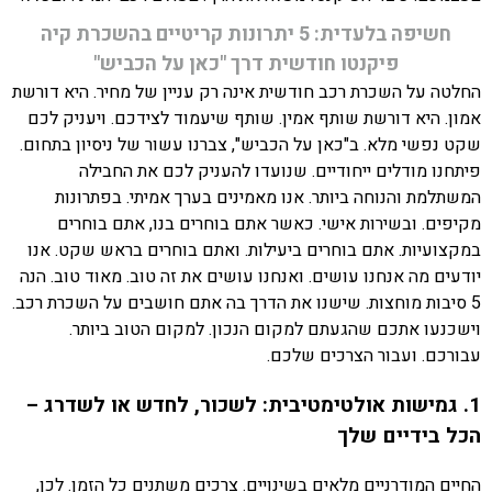
חשיפה בלעדית: 5 יתרונות קריטיים בהשכרת קיה
פיקנטו חודשית דרך "כאן על הכביש"
החלטה על השכרת רכב חודשית אינה רק עניין של מחיר. היא דורשת
אמון. היא דורשת שותף אמין. שותף שיעמוד לצידכם. ויעניק לכם
שקט נפשי מלא. ב"כאן על הכביש", צברנו עשור של ניסיון בתחום.
פיתחנו מודלים ייחודיים. שנועדו להעניק לכם את החבילה
המשתלמת והנוחה ביותר. אנו מאמינים בערך אמיתי. בפתרונות
מקיפים. ובשירות אישי. כאשר אתם בוחרים בנו, אתם בוחרים
במקצועיות. אתם בוחרים ביעילות. ואתם בוחרים בראש שקט. אנו
יודעים מה אנחנו עושים. ואנחנו עושים את זה טוב. מאוד טוב. הנה
5 סיבות מוחצות. שישנו את הדרך בה אתם חושבים על השכרת רכב.
וישכנעו אתכם שהגעתם למקום הנכון. למקום הטוב ביותר.
עבורכם. ועבור הצרכים שלכם.
1. גמישות אולטימטיבית: לשכור, לחדש או לשדרג –
הכל בידיים שלך
החיים המודרניים מלאים בשינויים. צרכים משתנים כל הזמן. לכן,