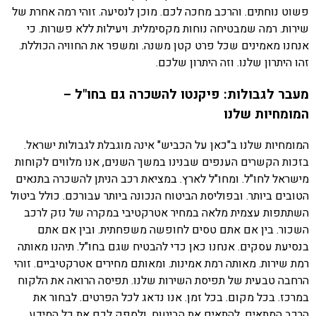
פשוט נוחתים. והרכב מחכה לכם. מוכן לנסיעה. זוהי רמה אחרת של
שירות. רמה שמבטיחה נוחות מקסימלית. ויעילות ללא פשרות. כי
אנחנו מאמינים שכל פרט קטן משנה. ומשפר את החוויה הכוללת.
זהו היתרון שלנו. וזה היתרון שלכם.
מעבר לגבולות: פיקנטו להשכרה גם בחו"ל –
המומחיות שלנו
המומחיות שלנו ב"כאן על הכביש" אינה מוגבלת לגבולות ישראל.
בזכות הקשרים הענפים שבנינו במשך השנים, אנו מלווים לקוחות
מישראל לחו"ל. ומחו"ל לארץ. במציאת רכב הניתן להשכרה בתנאים
הטובים ביותר. ובפוליסת הביטוח הנכונה ביותר עבורכם. כולל ביטול
השתתפות עצמית מלאה במחיר אטרקטיבי במקרה של נזק לרכב
השכור. בין אם אתם טסים לחופשה משפחתית. ובין אם אתם
בנסיעת עסקים. אנחנו כאן כדי להבטיח שגם בחו"ל. תיהנו מאותה
רמת שירות. מאותה רמת אמינות. ומאותם מחירים אטרקטיביים. זוהי
הרחבה טבעית של תפיסת השירות שלנו. תפיסה הרואה את הלקוח
במרכז. בכל מקום. בכל זמן. אנו נדאג לכל הפרטים. לבחור את
הרכב המתאים. להתאים את הביטוח. ולספק לכם את כל המידע