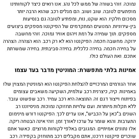
נמוכה. זוהי בשורה של ממש לכל נהג. אנו רואים כיצד לקוחותינו
מופתעים לטובה. שוב ושוב. הם מגלים רכב שהוא הרבה יותר
מסכום חלקיו. הוא שקט, נוח, ומפתיע לטובה גם בנסיעות
בין-עירוניות. המנועים המתקדמים של הפיקנטו מספקים ביצועים
מספקים. תוך שמירה על רמת זיהום אוויר נמוכה. זוהי מחשבה
ירוקה. מחשבה חכמה. הפיקנטו הוא לא רק רכב. הוא הצהרה. הצהרה
על בחירה חכמה. בחירה כלכלית. בחירה סביבתית. בחירה שמשרתת
אתכם. ואת העולם כולו.
אמינות בלתי מתפשרת: המוניטין מדבר בעד עצמו
אחד הגורמים המרכזיים להצלחת הפיקנטו הוא המוניטין המצוין שלו
באמינות. קיה, כיצרנית רכב עולמית, השקיעה משאבים עצומים
בפיתוח וייצור דגם זה. התוצאה היא רכב עמיד. רכב שפשוט עובד.
ללא תקלות מיותרות. ועם עלויות תחזוקה נמוכות. מניסיוננו רב
השנים ב"כאן על הכביש", אנו עדים לכך. הפיקנטו דורש מינימום
התערבות. והוא שומר על ערכו לאורך זמן. זוהי אינה הבטחה ריקה.
אלו נתונים אמיתיים. המגובים באלפי לקוחות מרוצים. כאשר אתם
שוכרים פיקנטו דרכנו, אתם מקבלים רכב מתוחזק בקפידה. רכב