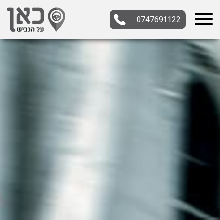
0747691122
בחר תתקטגוריה
בחר מיקום
הכל
צפון
מרכז
דרום
במרכז
בצפון
בירושלים
ירושלים
בחיפה