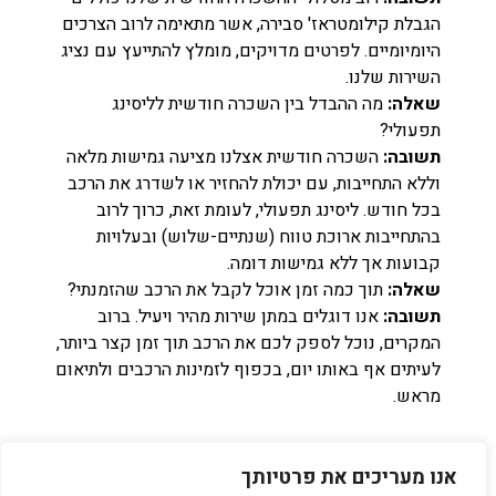
הגבלת קילומטראז' סבירה, אשר מתאימה לרוב הצרכים
היומיומיים. לפרטים מדויקים, מומלץ להתייעץ עם נציג
השירות שלנו.
שאלה:
מה ההבדל בין השכרה חודשית לליסינג
תפעולי?
תשובה:
השכרה חודשית אצלנו מציעה גמישות מלאה
וללא התחייבות, עם יכולת להחזיר או לשדרג את הרכב
בכל חודש. ליסינג תפעולי, לעומת זאת, כרוך לרוב
בהתחייבות ארוכת טווח (שנתיים-שלוש) ובעלויות
קבועות אך ללא גמישות דומה.
שאלה:
תוך כמה זמן אוכל לקבל את הרכב שהזמנתי?
תשובה:
אנו דוגלים במתן שירות מהיר ויעיל. ברוב
המקרים, נוכל לספק לכם את הרכב תוך זמן קצר ביותר,
לעיתים אף באותו יום, בכפוף לזמינות הרכבים ולתיאום
מראש.
פיקנטו או רכב חדש 0 ק"מ? המומחים שלנו ילוו אתכם
אנו מעריכים את פרטיותך
להחלטה הנכונה