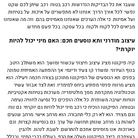
שעבר את כל הבדיקות הנדרשות. רכב בטוח. רכב שיתן לכם שקט
נפשי. לכל אורך הדרך. אנחנו לא מתפשרים על איכות. על בטיחות.
ועל אמינות. כי אלה הערכים שאנחנו מאמינים בהם. וזה מה שאנחנו
מביאים לכל לקוח ולקוח. בכל עסקה. בכל פעם מחדש.
עיצוב מודרני ותא נוסעים חכם: האם מיני יכול להיות
יוקרתי?
קיה פיקנטו מציג עיצוב חיצוני עכשווי ומושך. הוא משתלב היטב
בנוף העירוני. ומשדר קו צעיר ודינמי. אך ההפתעה האמיתית טמונה
בפנים. תא הנוסעים של הפיקנטו מתוכנן בצורה חכמה ויעילה. הוא
מציע מרווח פנימי מפתיע ביחס למימדיו. זאת לצד אבזור עשיר
וטכנולוגיה מתקדמת. מסך מולטימדיה. מערכות בטיחות אקטיביות.
ונוחות ישיבה משופרת. כל אלה הופכים כל נסיעה לחוויה נעימה
ובטוחה. הפיקנטו הוכיח כי רכב מיני יכול להיות גם יוקרתי. גם נוח.
וגם מצויד. הוא לא רק כלי תחבורה. הוא מרחב אישי. מרחב שנעים
לשהות בו. מרחב שנותן תחושה של ערך. גם בנסיעות קצרות. וגם
בארוכות. אנו מזמינים אתכם להתרשם. לשבת. לנהוג. ולהבין
בעצמכם. כיצד הפיקנטו מעלה את הרף. בעולם רכבי המיני. ובכלל.