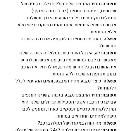
תשובה:
מחיר המבצע שלנו כולל חבילה מקיפה של
שירותים, ביניהם ביטוחים (צד ג', חובה ומקיף),
טיפולים תקופתיים על פי הוראות היצרן, ותשלום
אגרות הרישוי השנתיות. אתם נהנים משקט נפשי מלא
וללא הפתעות.
שאלה:
האם יש התחייבות לתקופה ארוכה בהשכרה
חודשית?
תשובה:
לא, אין כל התחייבות. מסלולי ההשכרה שלנו
מאפשרים לכם גמישות מירבית, עם אפשרות לחדש
את ההשכרה בכל חודש מחדש, או להחזיר את הרכב
בתום תקופת ההשכרה ללא קנסות.
שאלה:
כיצד נקבע מחיר המבצע, והאם הוא זמין לכלל
הלקוחות?
תשובה:
מחיר המבצע נקבע בזכות קשרינו הענפים
עם יצרני הרכב והיקפי הפעילות הגדולים שלנו. הוא
זמין ללקוחות פרטיים ועסקיים כאחד, ומעניק לכם
גישה למחירים תחרותיים במיוחד.
שאלה:
מה קורה במקרה של תקלה ברכב?
תשובה:
אנחנו כאן בשבילכם 24/7. במקרה של תקלה,