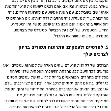
ומקצועי. בין אם אתם זקוקים לרכב בדחיפות. בין אם יש לכם
שאלה בנוגע לביטוח. ובין אם אתם רוצים לשנות את פרטי ההזמנה.
אנחנו שם בשבילכם. עם מענה אנושי. עם פתרונות מהירים. זוהי
מחויבות לשירות מעולה. זוהי מחויבות ללקוחותינו. אנו מאמינים כי
יחס אישי בונה אמון. ועם אמון מגיע שקט נפשי. זהו הסטנדרט
החדש. הסטנדרט של "כאן על הכביש". סטנדרט של מצוינות.
סטנדרט שפשוט עושה את ההבדל.
5. לפרטיים ולעסקים: פתרונות תפורים בדיוק
לצרכים שלך
הצרכים של לקוחות פרטיים שונים מאלה של לקוחות עסקיים. ואנו
מודעים לכך היטב. לכן, מחלקת ההשכרה העסקית שלנו פיתחה
מסלולים מיוחדים. המותאמים בדיוק לדרישות של עסקים קטנים
כגדולים. בין אם אתם זקוקים לרכב אחד. ובין אם לצי רכבים שלם.
אנו מציעים תנאים אטרקטיביים במיוחד. החזר חודשי נמוך. תפעול
ואחזקה כוללים. וגמישות מלאה. עבור לקוחות פרטיים, אנו
מספקים פתרונות נוחים להשכרת רכב לחודש. עם אפשרות שדרוג.
ועם כל היתרונות של הכל כלול. אנו יודעים להתאים את החבילה