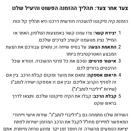
צעד אחר צעד: תהליך ההזמנה הפשוט והיעיל שלנו
הזמנת קיה פיקנטו להשכרה חודשית דרכנו היא תהליך קל ונוח.
יצירת קשר:
צרו עמנו קשר באמצעות הטלפון, האתר או
המייל. נציג מטעמנו יקשיב לצרכים שלכם.
התאמת הצעה:
על בסיס שיחה זו, נתאים עבורכם את הצעת
המבצע האטרקטיבית ביותר.
אישור פרטים:
נסכם את כל פרטי ההשכרה. ונוודא שכל
ההיבטים ברורים לכם.
תיאום אספקה:
נתאם את מועד ומקום קבלת הרכב. בין אם
זה לסניף הקרוב אליכם. ובין אם זו אספקה ישירה לנתב"ג
(שירות "דליברי לנתב"ג").
קבלת הרכב:
קבלו את הקיה פיקנטו שלכם. ותצאו לדרך
בראש שקט.
השירות שלנו מתמחה גם ב"דליברי לנתב"ג". שירות אישי וייחודי.
המאפשר לתיירים מחו"ל לקבל את הרכב המוזמן ישירות לפתח
יציאת הנוסעים מהשדה. זה חוסך זמן יקר. ומונע טרחה מיותרת. אתם