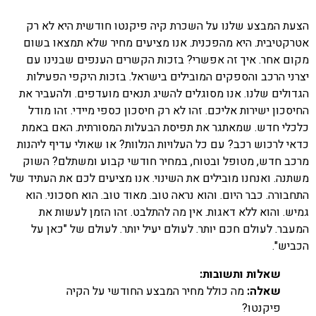
הצעת המבצע שלנו על השכרת קיה פיקנטו חודשית היא לא רק
אטרקטיבית. היא מהפכנית. אנו מציעים מחיר שלא תמצאו בשום
מקום אחר. איך זה אפשרי? בזכות הקשרים הענפים שבנינו עם
יצרני הרכב והספקים המובילים בישראל. בזכות היקפי הפעילות
הגדולים שלנו. אנו מסוגלים להשיג תנאים מועדפים. ולהעביר את
החיסכון ישירות אליכם. זהו לא רק חיסכון כספי מיידי. זהו מודל
כלכלי חדש. שמאתגר את תפיסת הבעלות המסורתית. האם באמת
כדאי לרכוש רכב? עם כל העלויות הנלוות? או שאולי עדיף ליהנות
מרכב חדש, מטופל ובטוח, במחיר חודשי קבוע ומשתלם? השוק
משתנה. ואנחנו מובילים את השינוי. אנו מציעים לכם את העתיד של
התחבורה. כבר היום. והוא נראה טוב. מאוד טוב. הוא חסכוני. הוא
גמיש. והוא ללא דאגות. אין מה להתלבט. זהו הזמן לעשות את
המעבר. לעולם חכם יותר. לעולם יעיל יותר. לעולם של "כאן על
הכביש".
שאלות ותשובות:
שאלה:
מה כולל מחיר המבצע החודשי על הקיה
פיקנטו?