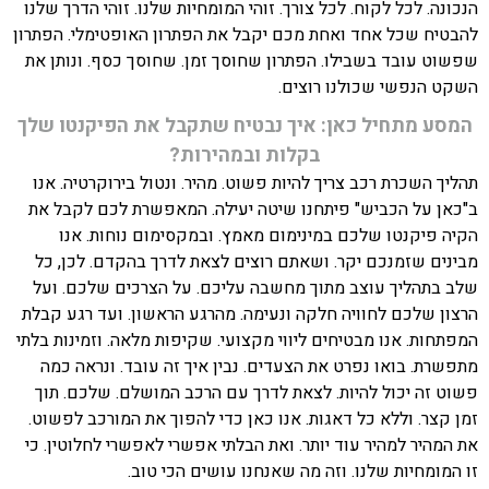
הנכונה. לכל לקוח. לכל צורך. זוהי המומחיות שלנו. זוהי הדרך שלנו
להבטיח שכל אחד ואחת מכם יקבל את הפתרון האופטימלי. הפתרון
שפשוט עובד בשבילו. הפתרון שחוסך זמן. שחוסך כסף. ונותן את
השקט הנפשי שכולנו רוצים.
המסע מתחיל כאן: איך נבטיח שתקבל את הפיקנטו שלך
בקלות ובמהירות?
תהליך השכרת רכב צריך להיות פשוט. מהיר. ונטול בירוקרטיה. אנו
ב"כאן על הכביש" פיתחנו שיטה יעילה. המאפשרת לכם לקבל את
הקיה פיקנטו שלכם במינימום מאמץ. ובמקסימום נוחות. אנו
מבינים שזמנכם יקר. ושאתם רוצים לצאת לדרך בהקדם. לכן, כל
שלב בתהליך עוצב מתוך מחשבה עליכם. על הצרכים שלכם. ועל
הרצון שלכם לחוויה חלקה ונעימה. מהרגע הראשון. ועד רגע קבלת
המפתחות. אנו מבטיחים ליווי מקצועי. שקיפות מלאה. וזמינות בלתי
מתפשרת. בואו נפרט את הצעדים. נבין איך זה עובד. ונראה כמה
פשוט זה יכול להיות. לצאת לדרך עם הרכב המושלם. שלכם. תוך
זמן קצר. וללא כל דאגות. אנו כאן כדי להפוך את המורכב לפשוט.
את המהיר למהיר עוד יותר. ואת הבלתי אפשרי לאפשרי לחלוטין. כי
זו המומחיות שלנו. וזה מה שאנחנו עושים הכי טוב.