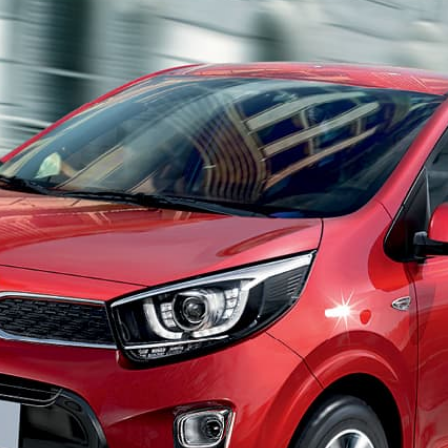
חיפה
באשדוד
בפתח תקווה
בנתניה
בבאר שבע
בתל אביב
רעננה
חולון