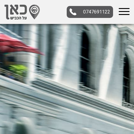
0747691122
בחר תתקטגוריה
בחר מיקום
הכל
צפון
מרכז
דרום
במרכז
בצפון
בירושלים
ירושלים
בחיפה