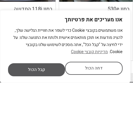
במוו 530e
במוו 118i החדשה
רכב בקטגוריית הסלון היוקרתיות,
במוו 118i החדשה נחתה ב
אנו מעריכים את פרטיותך
העיצוב החיצוני בהחלט מרשים
להשקת הדגם החדש בתחיל
ומזכיר מאוד את הסדרה 7 הגדולה
נובמבר, רכב בעל עיצוב חדיש
אנו משתמשים בקובצי Cookie כדי לשפר את חוויית הגלישה שלך,
ומפתיעה עם מרווח פנים גדול 
להציג מודעות או תוכן מותאמים אישית ולנתח את התנועה שלנו. על
מהדור הקודם ובעל 5 דלתות
ידי לחיצה על "קבל הכל", אתה מסכים לשימוש שלנו בקובצי
Cookie.
מדיניות קובצי Cookie
דחה הכול
קבל הכול
צור קשר