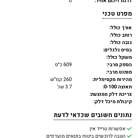
דרגת זיהום אוויר:
0
מפרט טכני
אורך כולל:
רוחב כולל:
גובה כולל:
בסיס גלגלים:
משקל כולל:
הספק מרבי:
609 כ"ס
מומנט מרבי:
מהירות מקסימלית:
260 קמ"ש
תאוצה 0-100:
3.7 שנ'
צריכת דלק ממוצעת:
קיבולת מיכל דלק:
נתונים חשובים שכדאי לדעת
אפשרות טרייד אין
הטבה לרוכשים ביטוח בתנאים מועדפים