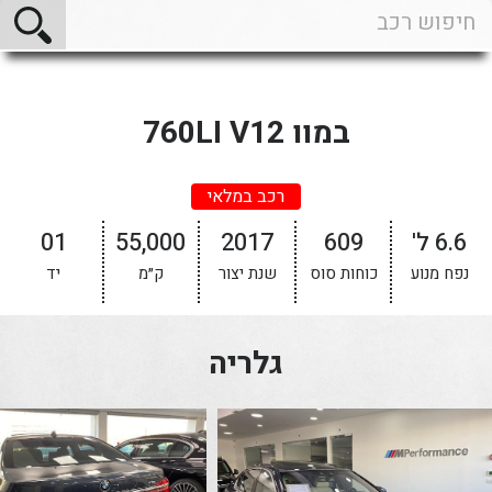
במוו 760LI V12
רכב במלאי
6.6 ל'
609
2017
55,000
01
נפח מנוע
כוחות סוס
שנת יצור
ק״מ
יד
גלריה