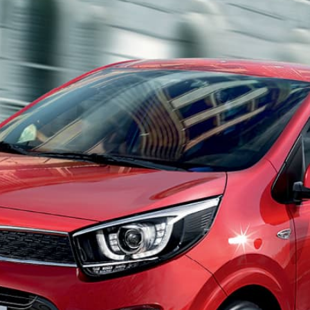
חיפה
באשדוד
בפתח תקווה
בנתניה
בבאר שבע
בתל אביב
רעננה
חולון