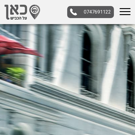
0747691122
בחר תתקטגוריה
בחר מיקום
הכל
צפון
מרכז
דרום
במרכז
בצפון
בירושלים
ירושלים
בחיפה