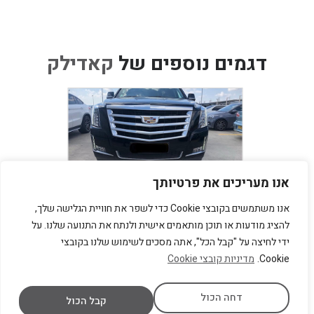
דגמים נוספים של
קאדילק
אנו מעריכים את פרטיותך
קאדילק אסקלייד פרימיום
אנו משתמשים בקובצי Cookie כדי לשפר את חוויית הגלישה שלך,
קאדילק אסקלייד החדשה רכב
להציג מודעות או תוכן מותאמים אישית ולנתח את התנועה שלנו. על
עוצמתי אמריקאי עכשיו בישראל
ידי לחיצה על "קבל הכל", אתה מסכים לשימוש שלנו בקובצי
בעל הנעה כפולה 4*4. תאורה
Cookie.
מדיניות קובצי Cookie
קדמית לדים ופנסי לד אחורה
המאפיינים את האסקלייד.
דחה הכול
קבל הכול