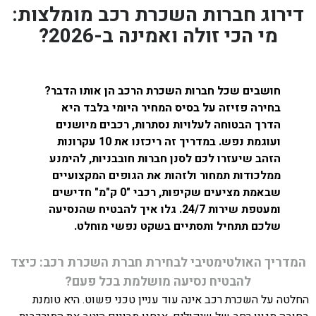
דירוג חברות השכרת רכב מומלצות:
מי הכי זולה ואמינה ב-2026?
חושבים שכל חברות השכרת הרכב הן אותו הדבר?
בחירה פזיזה על בסיס המחיר היומי בלבד היא
הדרך הבטוחה לעלויות נסתרות, רכבים מיושנים
ועוגמת נפש. במדריך זה ריכזנו את 10 עקרונות
הזהב שיעזרו לכם לסנן חברות חובבניות, להימנע
ממלכודות תמחור ולזהות את הגופים המקצועיים
שבאמת מציעים שקיפות, רכבי "0 ק"מ" חדישים
ומעטפת שירות 24/7. גלו איך להבטיח שהנסיעה
שלכם תתחיל ותסתיים בשקט נפשי מוחלט.
המדריך האולטימטיבי לבחירת חברת השכרת רכב: כיצד
להבטיח נסיעה מושלמת בכל פעם?
החלטה על השכרת רכב אינה עוד עניין טכני פשוט. היא טומנת