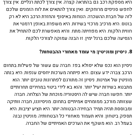
היא מספקת רכב גם בהתראה קצרה. אין צורך לכתת רגליים. אין צורך
לחפש סניפים מרוחקים. ואין צורך להתאים את לוח הזמנים שלכם
לזה של חברת ההשכרה. הנוחות באיסוף והחזרת הרכב היא לא רק
בונוס. היא מרכיב מרכזי בשירות. היא משפרת באופן דרמטי את
חווית הלקוח. היא מפחיתה מתח. והיא מאפשרת לכם להתחיל את
הנסיעה שלכם ברגל ימין. זו הבנה עמוקה לצורכי הלקוח.
8. ניסיון ומוניטין: מי עומד מאחורי ההבטחות?
ניסיון הוא נכס שלא יסולא בפז. חברה עם עשור של פעילות בתחום
הרכב צברה ידע עצום. היא פיתחה מערכות יחסים ענפות. היא בנתה
מוניטין של אמינות. ניסיון זה מתורגם לפתרונות טובים יותר. הוא
מתבטא בשירות יעיל יותר. והוא בא לידי ביטוי במחירים תחרותיים
יותר. חפשו חברה שיש לה היסטוריה מוכחת של הצלחה. חברה
שצוותה מורכב ממומחים אמיתיים בתחום. מניסיוננו, חברה וותיקה
ומבוססת תהיה תמיד הבחירה הבטוחה יותר. היא תציע יציבות. היא
תספק ביטחון. והיא תעמוד מאחורי כל הבטחותיה. מוניטין נבנה
בעמל רב. הוא משקף את הערכים האמיתיים של החברה.