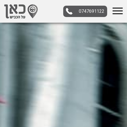
0747691122
בחר תתקטגוריה
בחר מיקום
הכל
צפון
מרכז
דרום
במרכז
בצפון
בירושלים
ירושלים
בחיפה