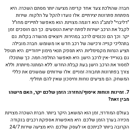
חברה שהולכת צעד אחד קדימה מציעה יותר מסתם השכרה. היא
מפתחת פתרונות יצירתיים. אלו נועדו להקל על הלקוח. שירות
"דליברי" לנתב"ג הוא דוגמה מצוינת. הוא מאפשר לתיירים מחו"ל
לקבל את הרכב ישירות לפתח יציאת הנוסעים. כך הם חוסכים זמן
יקר. וכך הם נכנסים לרכב במהירות. ויוצאים מהשדה בקלות. גם
בתהליכי קנייה ורכישה של רכב חדש או משומש. חברה מובילה
תציע הנחות מקסימליות. היא תספק תנאי מימון ייחודיים. היא תטפל
גם בטרייד-אין לרכב הישן. היא תאפשר החלפה חמה. כך שתוכלו
למסור את הרכב הישן בעת קבלת החדש. ללא המתנה מיותרת. וללא
צורך בפתרונות תחבורה זמניים. אלו שירותים שמשנים את כללי
המשחק. הם מציעים נוחות וחיסכון שאין להם תחליף.
7. זמינות ונוחות איסוף/החזרה: הזמן שלכם יקר, האם מישהו
מבין זאת?
בעולם המודרני, זמן הוא המשאב היקר ביותר. חברת השכרה מצוינת
מכירה בערך הזמן שלכם. היא מאפשרת אספקת רכבים בנקודה
הקרובה ביותר לביתכם או לעסק שלכם. היא מציעה שירות 24/7.