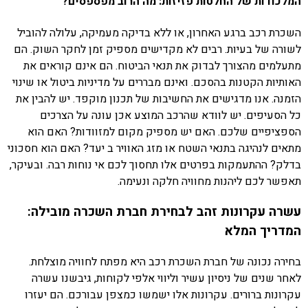
המלכודות של החלטות פזיזות: מה הרוב מפספסים?
השכרת רכב ברגע האחרון, או ללא בדיקה מעמיקה, עלולה להוביל
לשורה של בעיות. רבים לא מקדישים מספיק זמן לחקר השוק. הם
מתעלמים מהצורך לבדוק את תנאי הביטוח. הם אינם קוראים את
האותיות הקטנות בהסכם. ואינם מבררים על מדיניות ביטול או שינוי
הזמנה. אנו מדגישים את החשיבות של תכנון מוקפד. יש להבין את
כל הסעיפים. יש לוודא שהרכב המוצע אכן עונה על הצרכים
הספציפיים שלכם. האם יש מספיק מקום למזוודות? האם הוא
מתאים לנהיגה בתנאי השטח או מזג האוויר ב יעד? האם הוא חסכוני
בדלק? ההתעמקות בפרטים אלו תחסוך לכם אי נוחות רבה. ובעיקר,
תאפשר לכם ליהנות מחוויה חלקה ונעימה.
עשרה עקרונות זהב לבחירת חברת השכרה מובילה:
המדריך המלא
בחירה נכונה של חברת השכרת רכב היא מפתח לחוויה מוצלחת.
לאחר שנים של ניסיון עשיר וליווי אלפי לקוחות, גיבשנו עשרה
עקרונות ברורים. עקרונות אלו ישמשו כמצפן עבורכם. הם יעזרו