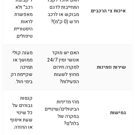
האם אוכל לקבל
ל"קבוצת
התחייבות לדגם
רכב" ולא
איכות צי הרכבים
מבוקש או לרכב
מאפשרת
חדש (0 ק"מ)?
לראות
היסטוריית
טיפולים.
האם יש מוקד
מענה קולי
אנושי זמין 24/7
ממושך או
שירות וזמינות
למקרה חירום
תמיכה
מחוץ לשעות
שקיימת רק
הפעילות?
בימי חול.
קנסות
מהי מדיניות
גבוהים על
הביטולים/שינויים
גמישות
כל שינוי
במקרה של
שעת איסוף
בלת"ם?
או החזרה.