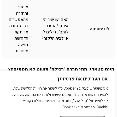
איסוף
והחזרה
האם יש שירותי
מתאפשרים
איסוף/החזרה
רק מנקודה
לוגיסטיקה
לנתב"ג (דליברי)
מרוחקת
או לבית הלקוח?
הדורשת
נסיעה
מיוחדת.
קייס סטאדי: מתי חברה "רגילה" פשוט לא מספיקה?
אנו מעריכים את פרטיותך
הבנת היתרונות של חברת השכרה מובילה מודגשת במיוחד במצבי
קצה. אלו מצבים שבהם שירות סטנדרטי לא יענה על הצרכים. ואף
אנו משתמשים בקובצי Cookie כדי לשפר את חוויית הגלישה שלך,
יגרום לעוגמת נפש. בואו נבחן כמה תרחישים אמיתיים.
להציג מודעות או תוכן מותאמים אישית ולנתח את התנועה שלנו. על
ידי לחיצה על "קבל הכל", אתה מסכים לשימוש שלנו בקובצי
נסיעת עסקים דחופה לחו"ל: מעבר לפרוטוקול
Cookie.
מדיניות קובצי Cookie