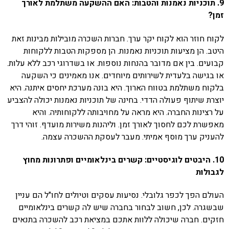
9. תוכניות נאמנות והטבות: האם ההשקעה משתלמת לאורך
זמן?
לקוח חוזר הוא לקוח יקר ערך. חברות השכרה מובילות מבינות זאת
היטב. הן מציעות תוכניות נאמנות. הן מספקות הטבות ללקוחות
קבועים. בין אם מדובר בהנחות נוספות. או בשדרוגי רכב ללא עלות.
או בגישה בלעדית לשירותים מיוחדים. אנו מאמינים כי השקעה
בלקוח משתלמת בטווח הארוך. היא בונה מערכת יחסים איתנה. היא
יוצרת שיתוף פעולה הדדי. בחינה של תוכניות נאמנות יכולה להצביע
על רצינות החברה. היא מראה על מחויבותה ללקוחותיה. והיא
מאפשרת לכם לחסוך לאורך זמן. וליהנות משירות מועדף. זוהי דרך
להעניק ערך מוסף אמיתי. מעבר לעסקת ההשכרה עצמה.
10. היבטים לוגיסטיים: קשרים בינלאומיים ופתרונות מחוץ
לגבולות
העולם הפך לכפר גלובלי. נסיעות עסקים וטיולים לחו"ל הם עניין
שבשגרה. לכן, חשוב לבחור בחברה שיש לה קשרים בינלאומיים
חזקים. חברה שיכולה ללוות אתכם במציאת רכב להשכרה בתנאים