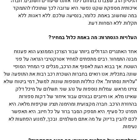
הניסיון הרב שצברנו בתחום לימד אותנו שיעורים חשובים. חברה
איכותית מספקת שקט נפשי. היא ערובה לכך שתוכלו להתמקד
במה שחשוב באמת. כלומר, בנסיעה שלכם. ללא דאגות. ללא
תקלות. ללא הסחות דעת.
העלויות הנסתרות: מה באמת כלול במחיר?
אחד האתגרים הגדולים ביותר עבור הצרכן הממוצע הוא פענוח
מבנה התמחור. רבים מתפתים למחיר אטרקטיבי הנראה על פני
השטח. אך בבוא העת לאסוף את הרכב, מגלים כי המחיר הסופי
שונה בתכלית. אנו רואים בחברות השכרת רכב רבות את התופעה של
"עלויות נסתרות". אלו כוללות תוספות שונות. למשל, דמי ביטוח שלא
צוינו מראש. עמלות נוספות על נהג שני. תשלום על מיכל דלק
שאינו מלא. או חיובים גבוהים עבור איחור של דקות ספורות
בהחזרת הרכב. חברה מקצועית ומהימנה תציג שקיפות מלאה. היא
תפרט כל סעיף. היא תספק הסבר ברור על כל חיוב. היא תאפשר
לכם להבין בדיוק על מה אתם משלמים. ובכך, למנוע הפתעות לא
נעימות.