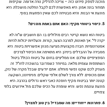
מוכנה לספק פירוט כזה – צריכה להדליק נורה אדומה. שקיפות
תמחור בונה אמון. היא מאפשרת לכם לקבל החלטה מושכלת. היא
מונעת אי הבנות. והיא מבטיחה לכם שאין הפתעות בסוף.
5. כיסוי ביטוחי מקיף: האם אתם באמת מוגנים?
ביטוח הוא נושא קריטי. רבים מזלזלים בו. הם חושבים ש"זה לא
יקרה לי". אך תאונות, למרבה הצער, קורות. והעלויות יכולות להיות
אסטרונומיות. חברה מקצועית מציעה מגוון אפשרויות ביטוח. היא
מסבירה על ההבדלים ביניהן. היא מתאימה את הכיסוי לצרכים
הספציפיים שלכם. אנו ממליצים בחום על ביטוח הכולל ביטול
השתתפות עצמית מלאה. במיוחד כשמדובר בהשכרה לחו"ל. זה
מעניק לכם שקט נפשי מוחלט. אתם יודעים שבכל מקרה של נזק,
אתם מכוסים. ללא צורך לשלם אלפי שקלים. מניסיוננו, השקעה
קטנה יותר בביטוח מקיף חוסכת כאבי ראש גדולים בהרבה. היא
מונעת עוגמת נפש. והיא שומרת על הכיס שלכם מול אירועים בלתי
צפויים.
6. פתרונות ייחודיים: מה שמבדיל בין טוב למצוין?