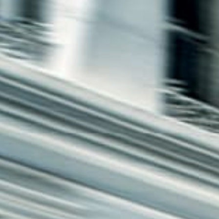
חיפה
באשדוד
בפתח תקווה
בנתניה
בבאר שבע
בתל אביב
רעננה
חולון