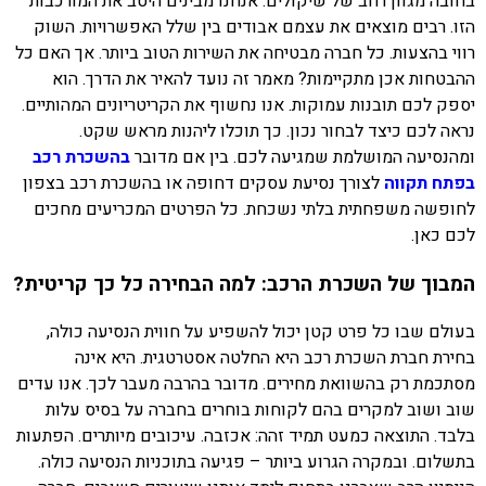
בחובה מגוון רחב של שיקולים. אנחנו מבינים היטב את המורכבות
הזו. רבים מוצאים את עצמם אבודים בין שלל האפשרויות. השוק
רווי בהצעות. כל חברה מבטיחה את השירות הטוב ביותר. אך האם כל
ההבטחות אכן מתקיימות? מאמר זה נועד להאיר את הדרך. הוא
יספק לכם תובנות עמוקות. אנו נחשוף את הקריטריונים המהותיים.
נראה לכם כיצד לבחור נכון. כך תוכלו ליהנות מראש שקט.
ומהנסיעה המושלמת שמגיעה לכם. בין אם מדובר
בהשכרת רכב
בפתח תקווה
לצורך
נסיעת עסקים דחופה או בהשכרת רכב בצפון
לחופשה משפחתית בלתי נשכחת. כל הפרטים המכריעים מחכים
לכם כאן.
המבוך של השכרת הרכב: למה הבחירה כל כך קריטית?
בעולם שבו כל פרט קטן יכול להשפיע על חווית הנסיעה כולה,
בחירת חברת השכרת רכב היא החלטה אסטרטגית. היא אינה
מסתכמת רק בהשוואת מחירים. מדובר בהרבה מעבר לכך. אנו עדים
שוב ושוב למקרים בהם לקוחות בוחרים בחברה על בסיס עלות
בלבד. התוצאה כמעט תמיד זהה: אכזבה. עיכובים מיותרים. הפתעות
בתשלום. ובמקרה הגרוע ביותר – פגיעה בתוכניות הנסיעה כולה.