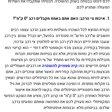
לכם לנווט בבטחה בשוק ההשכרה. ויבטיחו שתקבלו את השירות
המעולה שמגיע לכם.
1. איכות צי הרכב: האם אתם באמת מקבלים רכב "0 ק"מ"?
נקודת המוצא לכל השכרה מוצלחת היא מצב הרכב עצמו. רבים
חושבים ש"רכב חדש" זה סטנדרט. בפועל, יש הבדל עצום. בין רכב
שעבר תחת ידיים רבות לבין רכב חדש לחלוטין. צי רכב עדכני,
מטופל בקפידה, ובמצב מכני וקוסמטי ללא דופי – הוא קריטי. הוא
מבטיח לא רק נוחות מרבית, אלא גם בטיחות ואמינות. חברות
מובילות מקפידות על חידוש מתמיד של צי הרכבים. הן מציעות
דגמים חדישים כמו
קיה סטוניק להשכרה
או רכבים חשמליים
. הן
מבצעות בדיקות תחזוקה קפדניות. כאשר אתם שוכרים רכב, אתם
רוצים להיות בטוחים שהוא עבר את כל הטיפולים הנדרשים. ושאין
בו תקלות נסתרות. זו הסיבה שאנו ממליצים תמיד לבדוק את גיל
הרכב ואת היסטוריית הטיפולים שלו. בקשו לראות את אישור
הטיפול האחרון. רכב "0 ק"מ" או קרוב לכך, מציע את השקט הנפשי
המקסימלי. הוא מעניק לכם את התחושה שאתם נוסעים ברכב
שלכם. בביטחון מלא. ובנוחות אופטימלית.