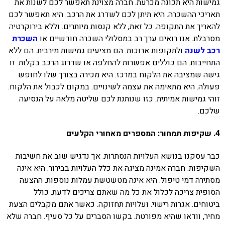
גמישות היא תכונה מכרעת. חברה מצוינת תאפשר לכם לשנות את
תאריכי ההשכרה. היא תיתן לכם לשדרג את הרכב. היא תאפשר לכם
להאריך את התקופה. כל זאת, ללא קנסות מיותרים. וללא בירוקרטיה
מסרבלת. אנו רואים ערך רב במסלולי השכרה חודשיים או
השכרת
רכב לשנה
ולתקופות ארוכות. הם מציעים גמישות מירבית. הם ללא
התחייבות. הם כוללים אפשרות להחלפה או שדרוג הרכב בקלות. זו
גישה שמציבה את הלקוח במרכז. היא מכירה בצורך שלו לחופש
פעולה. היא מתאימה את עצמה לשינויים. במקום לכבול את הלקוח.
זוהי גמישות אמיתית. כזו שנותנת לכם שליטה מלאה על הנסיעה
שלכם.
4. שקיפות תמחור: המספרים מאחורי הקלעים
כבר עסקנו בנושא העלויות הנסתרות. אך נדגיש שוב את חשיבות
השקיפות. חברה אמינה מציגה את כלל העלויות בבירור. היא אינה
מסתירה דמי טיפול. היא אינה מטשטשת עמלות נוספות. ההצעה
הסופית צריכה לכלול את כל מה שאתם צריכים לדעת. כולל
ביטוחים. אגרות רישוי. ועלויות תחזוקה. כאשר אתם מקבלים הצעת
מחיר, וודאו שהיא מפורטת. בקשו הסברים על כל סעיף. חברה שלא