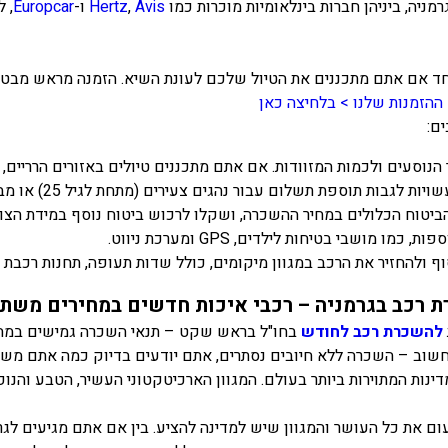
ניה, ביניהן חברות בינלאומיות מוכרות כמו
Avis
,
Hertz
ו-
Europcar
, 
חד אם אתם מתכננים את הטיול שלכם לעונת השיא. הזמנה מראש מבטיח
ההזמנות שלנו > בלחיצה כאן
ם:
וסעים ולכמות המזוודות. אם אתם מתכננים טיולים באזורים הרריים, 
ת תוספת תשלום עבור נהגים צעירים (מתחת לגיל 25) או מבוגרים (מעל גיל 70).
ביטוח הכלולים במחיר ההשכרה, ושקלו לרכוש ביטוח נוסף במידת הצור
ו מושבי בטיחות לילדים, GPS ומערכת ניווט.
ף ולהחזיר את הרכב במגוון מיקומים, כולל שדות תעופה, תחנות רכבת ו
 רכב בגרמניה – רכבי איכות חדשים במחירים משת
להשכרת רכב לחודש
בחו"ל בראש שקט – תנאי השכרה גמישים במחי
חשוב – השכרה ללא חיובים נסתרים, אתם יודעים בדיוק כמה אתם משל
ינות המתוירות ביותר בעולם. המגוון הארכיטקטוני העשיר, הטבע והנופ
ום את כל העושר והמגוון שיש למדינה להציע. בין אם אתם מגיעים לגרמ