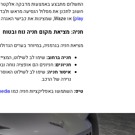
התשלום מתבצע באמצעות מדבקה אלקטרונית, 
חשוב לתכנן את מסלול הנסיעה מראש ולבדוק האם 
play
) או Waze, שמציגות את כבישי האגרה ומאפשרות לתכנן מסלול חלופי במידת הצורך.
חניה: מציאת מקום חניה נוח ובטוח
מציאת חניה בגרמניה, במיוחד בערים הגדולות
חניה ברחוב:
שימו לב לשילוט, המציין
חניונים:
חניונים הם אופציה נוחה ובטו
איסור חניה:
שימו לב לשילוט האוסר ח
גרירה של הרכב.
טיפ:
השתמשו באפליקציות חניה כמו
pedia