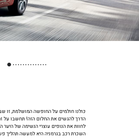
חיפה
באשדוד
בפתח תקווה
בנתניה
בבאר שבע
בתל אביב
●
רעננה
חולון
כולנו חולמים על החופשה המושלמת, זו שבה א
הדרך להגשים את החלום הזה! תחשבו על זה
לחוות את הנופים עוצרי הנשימה של היער השח
השכרת רכב בגרמניה היא למעשה תהליך פשו