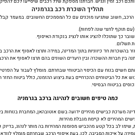
תכם רכב זמין ונגיש. חברתנו מספקת שלל רכבים שיסייעו לכם להפיק
תהליך השכרת רכב בגרמניה
הרכב, חשוב שתגיעו מוכנים עם כל המסמכים החשובים. במעמד קבלת
י (עם תוקף לחצי שנה לפחות).
בר כך שתוכלו להציג אותו לנציג בנקודת האיסוף.
ת תשלום.
 בהשכרות חד כיווניות בתוך המדינה, במידה ותרצו לאסוף את הרכב ב
ה בין חברות ההשכרה ובין היעדים השונים בהם תרצו לאסוף את הרכב
תם חשים בנוח עם הכיסוי הביטוחי שבחרתם. מומלץ לעבור על הפרטים 
ש את כל הביטוחים ההכרחיים בעת ביצוע ההזמנה, כולל ביטוח החזר ה
כוסים בביטוח הבסיסי.
כמה טיפים חשובים לנהיגה ברכב בגרמניה
מדינה מערכת כבישים מהירים ידועה בשם אוטובהאן, המחברת בנוחות בין
שים המהירים לא קיימת מגבלת מהירות.
 שימו לב בכל קטע מהכביש מסומנת המהירות בה מותר לנהוג, בדיוק כ
 בשמירה על איכות הסביבה. לכן, בעת איסוף הרכב שבחרתם מומלץ לווד