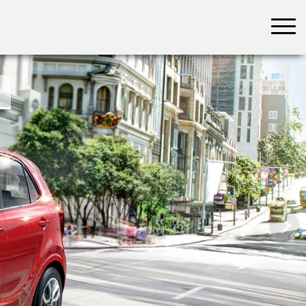
בחר תתקטגוריה
בחר מיקום
הכל
צפון
מרכז
דרום
במרכז
בצפון
בירושלים
ירושלים
בחיפה