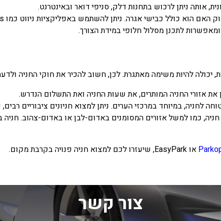
אותה ניתן לרכוש בתחנות דלק, סניפי דואר ובאינטרנט.
הוא כולל כבישי אגרה. ניתן להשתמש באפליקציות ניווט כמו Google Maps (
, יכולה להיות משימה מאתגרת. לכן, חשוב להכיר את חוקי החניה ולדעת 
 את אזורי החניה המותרים, את שעות החניה ואת התשלום הנדרש.
חה לחניה, במיוחד במרכזי הערים. ניתן למצוא חניונים ציבוריים רבים, כ
ניה, כמו למשל אזורים המסומנים באדום-לבן או באדום-צהוב. חניה ב
Parko
או EasyPark, שיעזרו לכם למצוא חניה פנויה בקרבת מקום.
צור קשר