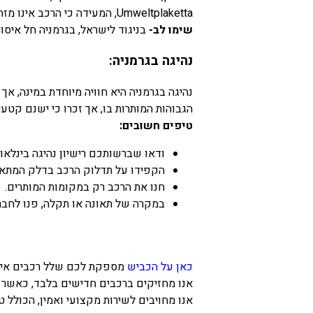
Umweltplaketta, המעידה כי הרכב אינו מזהם, ומותר להכנס עמו לאזור המבוקש.
שימו לב-
בניגוד לישראל, בגרמניה חל איסור
נהיגה בגרמניה:
נהיגה בגרמניה היא חוויה מיוחדת במינה, א
הגבוהות המותרות בו, אך זכרו כי ישנם קטעי
טיפים חשובים:
ודאו שברשותכם רישיון נהיגה בינלאו
הקפידו על תדלוק הרכב בדלק המתאי
חנו את הרכב רק במקומות המותרים.
במקרה של תאונה או תקלה, פנו לחב
כאן על הכביש
מספקת לכם שלל רכבים איכו
אנו מחזיקים ברכבים חדישים בלבד, כאשר 