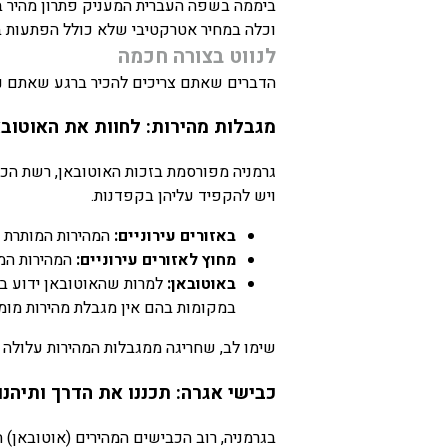
ביממה בשפה העברית המעניק פתרון מהיר ב
וכלה במחיר אטרקטיבי שלא כולל הפתעות 
לנווט בצורה חכמה
הדברים שאתם צריכים להכיר ברגע שאתם נו
מגבלות מהירות: לחוות את האוטובא
גרמניה מפורסמת בזכות האוטובאן, רשת הכבי
ויש להקפיד עליהן בקפדנות.
באזורים עירוניים:
המהירות המותרת היא 50 
מחוץ לאזורים עירוניים:
המהירות המותרת ה
באוטובאן:
במקומות בהם אין מגבלת מהירות מומלץ לנהוג במהירות של 
שימו לב, שחריגה ממגבלות המהירות עלולה ל
כבישי אגרה: תכננו את הדרך ותיהנו
בגרמניה, רוב הכבישים המהירים (אוטובאן