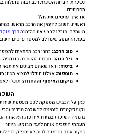
נשכחת. חברות השכרת רכב רבות פועלות בגרמ
תחרותיים.
אז איך עושים את זה?
ראשית, חשוב להזמין את הרכב מראש, במיו
משתלם. תוכלו לבצע את ההזמנה
דרך מוקד 
בעת ההזמנה, שימו לב למספר פרטים חשובי
סוג הרכב:
בחרו רכב המתאים למספר הנ
גיל הנהג:
חברות ההשכרה בגרמניה עשויות לגבו
ביטוח:
ודאו שאתם מבינים את תנאי ה
תוספות:
אצלנו תוכלו למצוא מגוון תוספות, כמ
מיקום האיסוף וההחזרה:
תוכלו לאסו
השכרת
כאן על הכביש מספקת לכם מעטפת שירות
וקומפקטיים הזמינים להשכרה מיידית והכי 
גרמניה השוכנת במזרח אירופה, היא אחת המד
העממי הופכים אותה ליעד מבוקש ביותר.
ביקור אחד בגרמניה לרוב לא יספיק כדי לטע