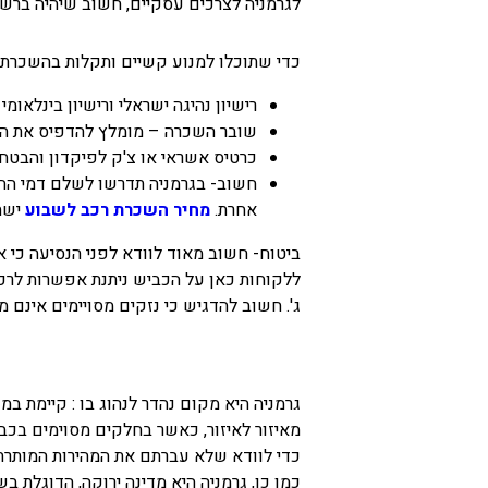
לגרמניה לצרכים עסקיים, חשוב שיהיה ברשו
כדי שתוכלו למנוע קשיים ותקלות בהשכרת 
רישיון נהיגה ישראלי ורישיון בינלאומ
שובר השכרה – מומלץ להדפיס את השו
כרטיס אשראי או צ'ק לפיקדון והבטח
חשוב- בגרמניה תדרשו לשלם דמי החזר
אחרת.
מחיר השכרת רכב לשבוע
ישתנ
ביטוח- חשוב מאוד לוודא לפני הנסיעה כי א
ללקוחות כאן על הכביש ניתנת אפשרות לרכו
ג'. חשוב להדגיש כי נזקים מסויימים אינם מ
גרמניה היא מקום נהדר לנהוג בו : קיימת ב
מאיזור לאיזור, כאשר בחלקים מסוימים בכבי
כדי לוודא שלא עברתם את המהירות המותרת,
כמו כן, גרמניה היא מדינה ירוקה, הדוגלת