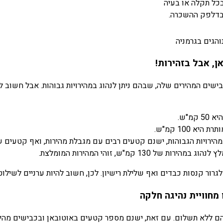
כל תקלה או בעיה
בדלפק ההשכרה.
הגים בגרמניה
ן, אבל בזהירות!
שים המהירים שלה, שבהם ניתן לנהוג במהירויות גבוהות. אבל חשוב לז
קמ"ש.
יא 100 קמ"ש.
130 קמ"ש, זוהי המהירות המומלצת.
גרור קנסות כבדים ואף שלילת רישיון. לכן, חשוב להיות ערניים לשילוט
 מחוויית נהיגה חלקה
) הם ללא תשלום. עם זאת, ישנם מספר קטעים באוטובאן ובכבישים מה