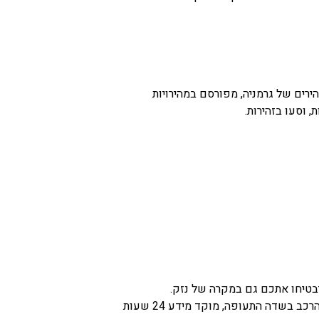
ירים של גרמניה, מפורסם במהירויות
 וסעו בזהירות.
בטיחו אתכם גם במקרה של נזק.
אנו מחויבים לשירות מקצועי ואמין, הכולל טיפול אישי בלקוח, החל מרגע הזמנת הרכב במרכז ההזמנות, דרך קבלת הרכב בשדה התעופה, מוקד מידע 24 שעות