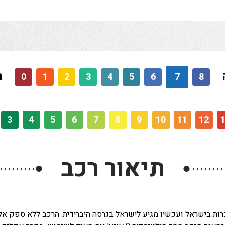
ר
0
1
2
3
4
5
6
7
8
3
4
5
6
7
8
9
10
11
12
תיאור רכב
●
●
ות בישראל ועכשיו מגיע לישראל בגרסה היברידית. הרכב ללא ספק אלגנ