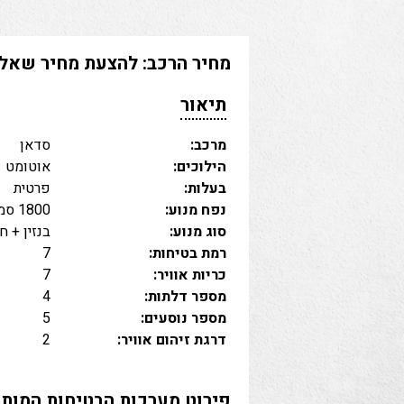
מחיר הרכב
: להצעת מחיר שאל 
תיאור
מרכב:
סדאן
הילוכים:
אוטומט
בעלות:
פרטית
נפח מנוע:
1800 סמ"ק
סוג מנוע:
בנזין + 
רמת בטיחות:
7
כריות אוויר:
7
מספר דלתות:
4
מספר נוסעים:
5
דרגת זיהום אוויר:
2
פירוט מערכות הבטיחות המותק