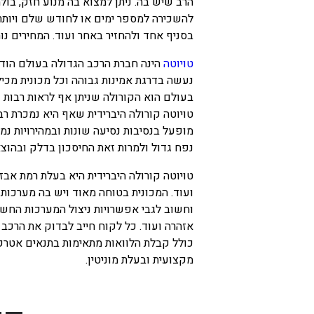
הרב שיש בה. ניתן למצוא בה מנוע חזק, בולמ
להשכירה למספר ימים או לחודש שלם ויותר
בסניף אחד ולהחזיר באחר ועוד. המחירים נו
טויוטה
הינה חברת הרכב הגדולה בעולם הודו
נעשה בדרגת אמינות גבוהה וכל מכונית מכ
בעולם הוא הקורולה שניתן אף לראות רבות כ
טויוטה קורולה היברידית שאף היא נמכרת רב
מופעל בנסיבות נסיעה שונות ובמהירויות נמו
נפח גדול ולמרות זאת החיסכון בדלק ובהוצאו
טויוטה קורולה היברידית היא בעלת רמת אבז
ועוד. המכונית בטוחה מאוד ויש בה מערכות 
וחשוב לגבי אפשרויות ניצול המערכות החשמל
אזהרה ועוד. כל לקוח חייב לבדוק את הרכב 
כולל קבלת הלוואות מתאימות בתנאים אטרק
מקצועית ובעלת מוניטין.