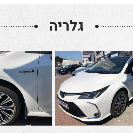
גלריה
●
●