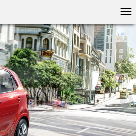
בחר תתקטגוריה
בחר מיקום
הכל
צפון
מרכז
דרום
במרכז
בצפון
בירושלים
ירושלים
בחיפה