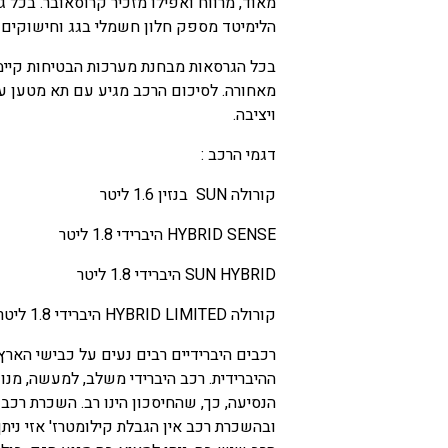
הלימיטד מספק חלון חשמלי בגג וחישוקים 17 אינץ.
בכל הגרסאות מבחנת מערכות הבטיחות קיימות
מאחורה. לסיכום הרכב מגיע עם תא מטען ענ
ויציבה.
דגמי הרכב :
קורולה SUN בנזין 1.6 ליטר
HYBRID SENSE היברידי 1.8 ליטר
SUN HYBRID היברידי 1.8 ליטר
קורולה HYBRID LIMITED היברידי 1.8 ליטר
רכבים היברידיים רבים נעים על כבישי הארץ
ההיברידית. רכב היברידי משלב, למעשה, מנו
הנסיעה, כך, שהחיסכון הינו רב. השכרת רכב
ובהשכרת רכב אין הגבלת קילומטרז' אזי נית