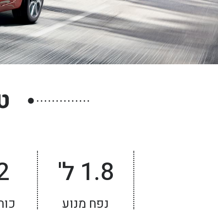
חיפה
באשדוד
בפתח תקווה
בנתניה
בבאר שבע
ט
בתל אביב
●
רעננה
חולון
1.8 ל'
2
נפח מנוע
כוח