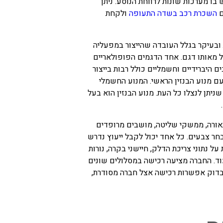
 בו מערכות שונות לרווחת הנוסע. ניתן
ם
השכרת רכב בשדה התעופה
ולקחת
 ובעיקר בגלל העובדה שהייצור במפעליה
 מאותו דגם. אחד הדגמים הפופולאריים
 היברידיים וחשמליים כולל רבות בייצור
עם מנוע הבנזין הראשי. המנוע החשמלי
ניתן לנצלו כל העת. מנוע הבנזין הוא בעל
 תאורה, ממשקי שליטה, מושבים מרופדים
חר צבעים. כל אחד יכול לקבל ייעוץ נדרש
 נתוני צריכת הדלק, חיישני בקרה, נורות
עוד. החברה מציעה רכישה במסלולים שונים
לבדוק אפשרות רכישה אצל חברה מסודרת,