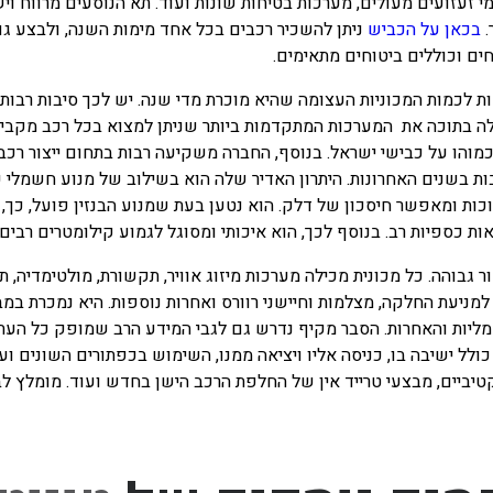
י זעזועים מעולים, מערכות בטיחות שונות ועוד. תא הנוסעים מרווח ויש
.
בכאן על הכביש
ניתן להשכיר רכבים בכל אחד מימות השנה, ולבצע ג
חים וכוללים ביטוחים מתאימים.
ת לכמות המכוניות העצומה שהיא מוכרת מדי שנה. יש לכך סיבות רבות
ילה בתוכה את המערכות המתקדמות ביותר שניתן למצוא בכל רכב מקביל
מוהו על כבישי ישראל. בנוסף, החברה משקיעה רבות בתחום ייצור רכבים
ות בשנים האחרונות. היתרון האדיר שלה הוא בשילוב של מנוע חשמלי 
כות ומאפשר חיסכון של דלק. הוא נטען בעת שמנוע הבנזין פועל, כך, ש
ת כספיות רב. בנוסף לכך, הוא איכותי ומסוגל לגמוע קילומטרים רבים.
ור גבוהה. כל מכונית מכילה מערכות מיזוג אוויר, תקשורת, מולטימדיה,
למניעת החלקה, מצלמות וחיישני רוורס ואחרות נוספות. היא נמכרת במב
יות והאחרות. הסבר מקיף נדרש גם לגבי המידע הרב שמופק כל העת על
כולל ישיבה בו, כניסה אליו ויציאה ממנו, השימוש בכפתורים השונים ו
טיביים, מבצעי טרייד אין של החלפת הרכב הישן בחדש ועוד. מומלץ 