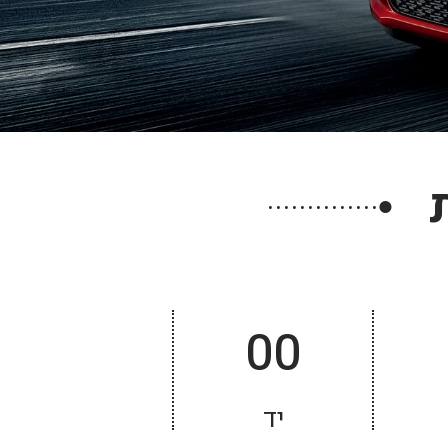
●
00
יד